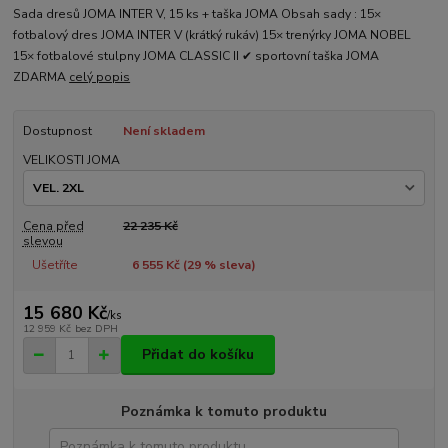
Sada dresů JOMA INTER V, 15 ks + taška JOMA Obsah sady : 15×
fotbalový dres JOMA INTER V (krátký rukáv) 15× trenýrky JOMA NOBEL
15× fotbalové stulpny JOMA CLASSIC II ✔ sportovní taška JOMA
ZDARMA
celý popis
Dostupnost
Není skladem
VELIKOSTI JOMA
Cena před
22 235 Kč
slevou
Ušetříte
6 555 Kč (
29
% sleva)
15 680 Kč
/
ks
12 959 Kč
bez DPH
Přidat do košíku
Poznámka k tomuto produktu