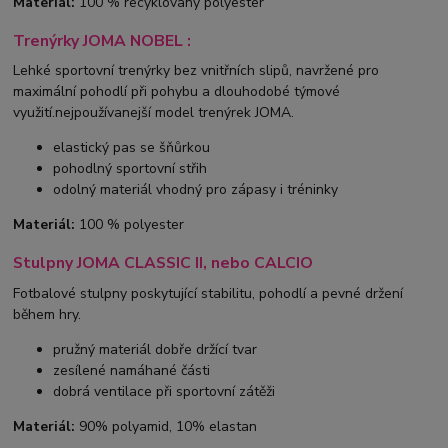
Materiál:
100 % recyklovaný polyester
Trenýrky JOMA NOBEL :
Lehké sportovní trenýrky bez vnitřních slipů, navržené pro
maximální pohodlí při pohybu a dlouhodobé týmové
využití.nejpoužívanejší model trenýrek JOMA.
elastický pas se šňůrkou
pohodlný sportovní střih
odolný materiál vhodný pro zápasy i tréninky
Materiál:
100 % polyester
Stulpny JOMA CLASSIC II, nebo CALCIO
Fotbalové stulpny poskytující stabilitu, pohodlí a pevné držení
během hry.
pružný materiál dobře držící tvar
zesílené namáhané části
dobrá ventilace při sportovní zátěži
Materiál:
90% polyamid, 10% elastan