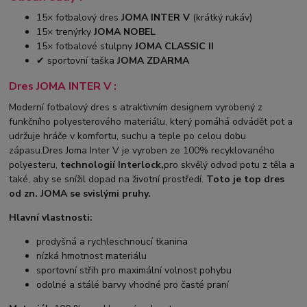
15× fotbalový dres
JOMA INTER V
(krátký rukáv)
15× trenýrky
JOMA NOBEL
15× fotbalové stulpny
JOMA CLASSIC II
✔ sportovní taška
JOMA ZDARMA
Dres JOMA INTER V :
Moderní fotbalový dres s atraktivním designem vyrobený z
funkčního polyesterového materiálu, který pomáhá odvádět pot a
udržuje hráče v komfortu, suchu a teple po celou dobu
zápasu.Dres Joma Inter V je vyroben ze 100% recyklovaného
polyesteru,
technologií Interlock,
pro skvělý odvod potu z těla a
také, aby se snížil dopad na životní prostředí.
Toto je top dres
od zn. JOMA se svislými pruhy.
Hlavní vlastnosti:
prodyšná a rychleschnoucí tkanina
nízká hmotnost materiálu
sportovní střih pro maximální volnost pohybu
odolné a stálé barvy vhodné pro časté praní