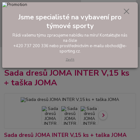
0
ks
tel: +420 737 200 336
CZK
za
0,00 Kč
Pondělí-Pátek: 8 - 17 hodin
Jsme specialisté na vybavení pro
Menu
týmové sporty
Rádi vašemu týmu zpracujeme nabídku na míru! Kontaktujte nás
Hledat
na čísle
+420 737 200 336 nebo prostřednictvím e-mailu obchod@e-
sporting.cz.
Úvod
FOTBAL
Akční sady dresů
Pánské sady
Sada dresů JOMA
INTER V,15 ks + taška JOMA
Zavřít
Sada dresů JOMA INTER V,15 ks
+ taška JOMA
Sada dresů JOMA INTER V,15 ks + taška JOMA