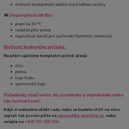
možnost doobjednání dalších kusů během sezóny
🧼
Doporučená údržba :
praní na 30 °C
nežehlit přes potisk
nepoužívat aviváž pro zachování funkčních vlastností
Možnost klubového potisku :
Na přání zajistíme kompletní potisk dresů:
číslo
jména
logo klubu
sponzorské logo
Požadavky stačí uvést do poznámky u objednávky nebo
nás kontaktovat.
Když si nebudete vědět rady, nebo se budete chtít na něco
zeptat tak prosím pište na
obchod@e-sporting.cz
, nebo
volejte na
+420
737 200 336