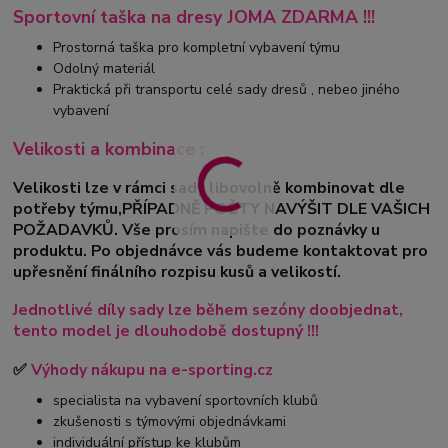
Sportovní taška na dresy JOMA ZDARMA !!!
Prostorná taška pro kompletní vybavení týmu
Odolný materiál
Praktická při transportu celé sady dresů , nebeo jiného
vybavení
Velikosti a kombinace :
Velikosti lze v rámci sady libovolně kombinovat dle
potřeby týmu,PŘÍPADNĚ POČTY NAVÝŠIT DLE VAŠICH
POŽADAVKŮ. Vše prosím napište do poznávky u
produktu. Po objednávce vás budeme kontaktovat pro
upřesnění finálního rozpisu kusů a velikostí.
Jednotlivé díly sady lze během sezóny doobjednat,
tento model je dlouhodobě dostupný !!!
✅
Výhody nákupu na e-sporting.cz
specialista na vybavení sportovních klubů
zkušenosti s týmovými objednávkami
individuální přístup ke klubům