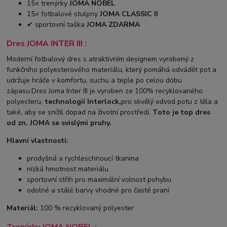
15× trenýrky
JOMA NOBEL
15× fotbalové stulpny
JOMA CLASSIC II
✔ sportovní taška
JOMA ZDARMA
Dres JOMA INTER III :
Moderní fotbalový dres s atraktivním designem vyrobený z
funkčního polyesterového materiálu, který pomáhá odvádět pot a
udržuje hráče v komfortu, suchu a teple po celou dobu
zápasu.Dres Joma Inter III je vyroben ze 100% recyklovaného
polyesteru,
technologií Interlock,
pro skvělý odvod potu z těla a
také, aby se snížil dopad na životní prostředí.
Toto je top dres
od zn. JOMA se svislými pruhy.
Hlavní vlastnosti:
prodyšná a rychleschnoucí tkanina
nízká hmotnost materiálu
sportovní střih pro maximální volnost pohybu
odolné a stálé barvy vhodné pro časté praní
Materiál:
100 % recyklovaný polyester