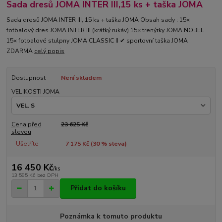
Sada dresů JOMA INTER III,15 ks + taška JOMA
Sada dresů JOMA INTER III, 15 ks + taška JOMA Obsah sady : 15×
fotbalový dres JOMA INTER III (krátký rukáv) 15× trenýrky JOMA NOBEL
15× fotbalové stulpny JOMA CLASSIC II ✔ sportovní taška JOMA
ZDARMA
celý popis
Dostupnost
Není skladem
VELIKOSTI JOMA
Cena před
23 625 Kč
slevou
Ušetříte
7 175 Kč (
30
% sleva)
16 450 Kč
/
ks
13 595 Kč
bez DPH
Přidat do košíku
Poznámka k tomuto produktu