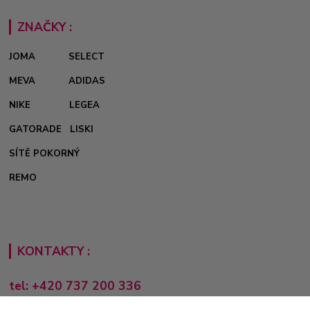
ZNAČKY :
JOMA
SELECT
MEVA
ADIDAS
NIKE
LEGEA
GATORADE
LISKI
SÍTĚ POKORNÝ
REMO
KONTAKTY :
tel: +420 737 200 336
Pondělí-Pátek: 8 - 17 hodin