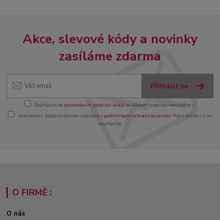
Akce, slevové kódy a novinky
zasíláme zdarma
Přihlásit se
Souhlasím se
zpracováním osobních údajů
za účelem rozesílky newsletteru.
Vaše osobní údaje chráníme v souladu s
podmínkami ochrany soukromí
. Potvrzením s nimi
souhlasíte.
O FIRMĚ :
O nás