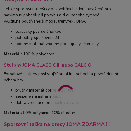
Trenýrky JOMA NOBEL :
Lehké sportovní trenýrky bez vnitřních slipů, navržené pro
maximální pohodlí při pohybu a dlouhodobé týmové
využití.nejpoužívanejší model trenýrek JOMA.
elastický pas se šňůrkou
pohodlný sportovní střih
odolný materiál vhodný pro zápasy i tréninky
Materiál:
100 % polyester
Stulpny JOMA CLASSIC II, nebo CALCIO
Fotbalové stulpny poskytující stabilitu, pohodlí a pevné držení
během hry.
pružný materiál dobře držící tvar
zesílené namáhané části
dobrá ventilace při sportovní zátěži
Materiál:
90% polyamid, 10% elastan
Sportovní taška na dresy JOMA ZDARMA !!!