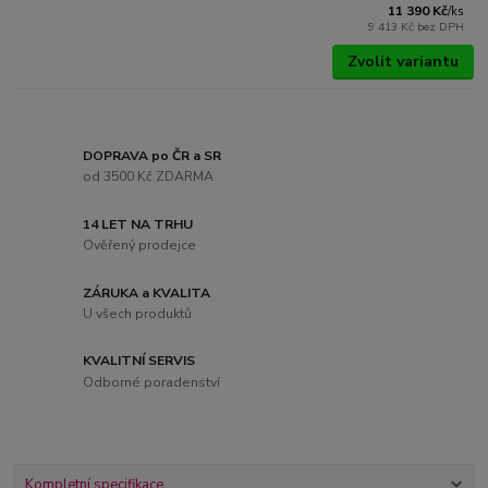
11 390 Kč
/
ks
9 413 Kč
bez DPH
Zvolit variantu
DOPRAVA po ČR a SR
od 3500 Kč ZDARMA
14 LET NA TRHU
Ověřený prodejce
ZÁRUKA a KVALITA
U všech produktů
KVALITNÍ SERVIS
Odborné poradenství
Kompletní specifikace