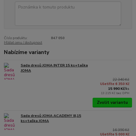
Číslo produktu:
847 050
Hlídat cenu / dostupnost
Nabízíme varianty
Sada dresů JOMA INTER 15 ks+taška
JOMA
22 340 Kč
Ušetříte 6 350 Kč
15 990 Kč
/
ks
13 215 Kč
bez DPH
Zvolit variantu
Sada dresů JOMA ACADEMY III,15
ks+taška JOMA
16 390 Kč
Ušetříte 5 000 Kč