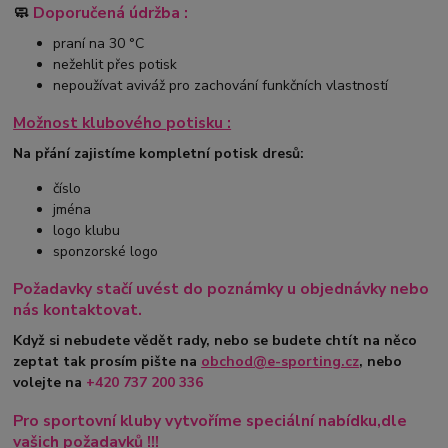
🧼
Doporučená údržba :
praní na 30 °C
nežehlit přes potisk
nepoužívat aviváž pro zachování funkčních vlastností
Možnost klubového potisku :
Na přání zajistíme kompletní potisk dresů:
číslo
jména
logo klubu
sponzorské logo
Požadavky stačí uvést do poznámky u objednávky nebo
nás kontaktovat.
Když si nebudete vědět rady, nebo se budete chtít na něco
zeptat tak prosím pište na
obchod@e-sporting.cz
, nebo
volejte na
+420
737 200 336
Pro sportovní kluby vytvoříme speciální nabídku,dle
vašich požadavků !!!