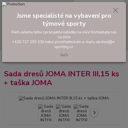
0
ks
tel: +420 737 200 336
CZK
za
0,00 Kč
Pondělí-Pátek: 8 - 17 hodin
Jsme specialisté na vybavení pro
týmové sporty
Menu
Rádi vašemu týmu zpracujeme nabídku na míru! Kontaktujte nás
na čísle
Hledat
+420 737 200 336 nebo prostřednictvím e-mailu obchod@e-
sporting.cz.
Zavřít
Úvod
FOTBAL
Akční sady dresů
Pánské sady
Sada dresů JOMA
INTER III,15 ks + taška JOMA
Sada dresů JOMA INTER III,15 ks
+ taška JOMA