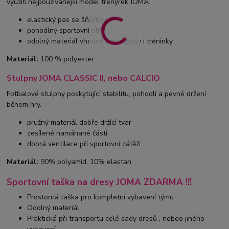
využití.nejpoužívanejší model trenýrek JOMA.
elastický pas se šňůrkou
pohodlný sportovní střih
odolný materiál vhodný pro zápasy i tréninky
Materiál:
100 % polyester
Stulpny JOMA CLASSIC II, nebo CALCIO
Fotbalové stulpny poskytující stabilitu, pohodlí a pevné držení
během hry.
pružný materiál dobře držící tvar
zesílené namáhané části
dobrá ventilace při sportovní zátěži
Materiál:
90% polyamid, 10% elastan
Sportovní taška na dresy JOMA ZDARMA !!!
Prostorná taška pro kompletní vybavení týmu
Odolný materiál
Praktická při transportu celé sady dresů , nebeo jiného