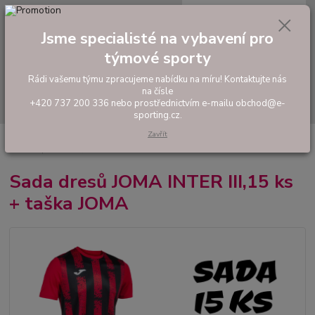
0
ks
tel: +420 737 200 336
CZK
za
0,00 Kč
Pondělí-Pátek: 8 - 17 hodin
Jsme specialisté na vybavení pro
týmové sporty
Menu
Rádi vašemu týmu zpracujeme nabídku na míru! Kontaktujte nás
na čísle
Hledat
+420 737 200 336 nebo prostřednictvím e-mailu obchod@e-
sporting.cz.
Zavřít
Úvod
FOTBAL
Akční sady dresů
Pánské sady
Sada dresů JOMA
INTER III,15 ks + taška JOMA
Sada dresů JOMA INTER III,15 ks
+ taška JOMA