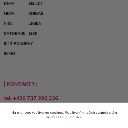
JOMA
SELECT
MEVA
ADIDAS
NIKE
LEGEA
GATORADE
LISKI
SÍTĚ POKORNÝ
REMO
KONTAKTY :
tel: +420 737 200 336
Pondělí-Pátek: 8 - 17 hodin
Na e-shopu využíváme cookies. Používáním našich stránek s tím
obchod@e-sporting.cz
souhlasíte.
Zjistit více