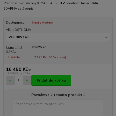
15× fotbalové stulpny JOMA CLASSIC II ✔ sportovní taška JOMA
ZDARMA
celý popis
Dostupnost
Není skladem
VELIKOSTI JOMA
Cena před
23 625 Kč
slevou
Ušetříte
7 175 Kč (
30
% sleva)
16 450 Kč
/
ks
13 595 Kč
bez DPH
Přidat do košíku
Poznámka k tomuto produktu