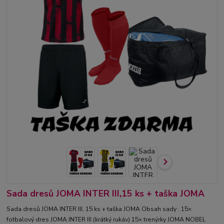
Sada dresů JOMA INTER III,15 ks + taška JOMA
Sada dresů JOMA INTER III, 15 ks + taška JOMA Obsah sady : 15×
fotbalový dres JOMA INTER III (krátký rukáv) 15× trenýrky JOMA NOBEL