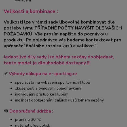
vybavení
Velikosti a kombinace :
Velikosti lze v rámci sady libovolně kombinovat dle
potřeby týmu,PŘÍPADNĚ POČTY NAVÝŠIT DLE VAŠICH
POŽADAVKŮ. Vše prosím napište do poznávky u
produktu. Po objednávce vás budeme kontaktovat pro
upřesnění finálního rozpisu kusů a velikostí.
Jednotlivé díly sady lze během sezóny doobjednat,
tento model je dlouhodobě dostupný !!!
✅
Výhody nákupu na e-sporting.cz
specialista na vybavení sportovních klubů
zkušenosti s týmovými objednávkami
individuální přístup ke klubům
možnost doobjednání dalších kusů během sezóny
🧼
Doporučená údržba :
praní na 30 °C
nežehlit přes potisk