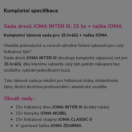
Kompletní specifikace
Sada dresů JOMA INTER III, 15 ks + taška JOMA
Kompletní týmová sada pro 15 hráčů + taška JOMA
Hledáte jednoduché a cenově výhodné řešení vybavení pro celý
fotbalový tým?
Sada dresů
JOMA INTER III
obsahuje kompletní zápasový set pro
15 hráčů
, díky kterému vybavíte celý tým jedním nákupem bez
složitého vybírání jednotlivých kusů.
Tato týmová sada je ideální pro fotbalové kluby, mládežnické
týmy, školní družstva profesionální i amatérské soutěže.
Obsah sady :
15× fotbalový dres
JOMA INTER III
(krátký rukáv)
15× trenýrky
JOMA NOBEL
15× fotbalové stulpny
JOMA CLASSIC II
✔ sportovní taška
JOMA ZDARMA