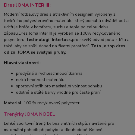
Dres JOMA INTER III :
Moderní fotbalový dres s atraktivním designem vyrobený z
funkčního polyesterového materiálu, který pomáhá odvádět pot a
udržuje hráče v komfortu, suchu a teple po celou dobu
zápasu.Dres Joma Inter III je vyroben ze 100% recyklovaného
polyesteru,
technologií Interlock,
pro skvělý odvod potu z těla a
také, aby se snížil dopad na životní prostředí.
Toto je top dres
od zn. JOMA se svislými pruhy.
Hlavní vlastnosti:
prodyšná a rychleschnoucí tkanina
nízká hmotnost materiálu
sportovní střih pro maximální volnost pohybu
odolné a stálé barvy vhodné pro časté praní
Materiál:
100 % recyklovaný polyester
Trenýrky JOMA NOBEL :
Lehké sportovní trenýrky bez vnitřních slipů, navržené pro
maximální pohodlí při pohybu a dlouhodobé týmové