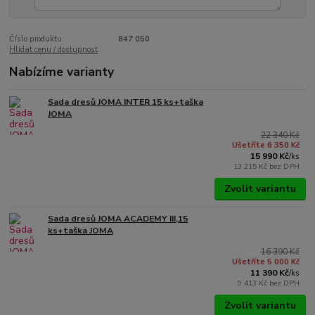
Číslo produktu:
847 050
Hlídat cenu / dostupnost
Nabízíme varianty
Sada dresů JOMA INTER 15 ks+taška
JOMA
22 340 Kč
Ušetříte 6 350 Kč
15 990 Kč
/
ks
13 215 Kč
bez DPH
Zvolit variantu
Sada dresů JOMA ACADEMY III,15
ks+taška JOMA
16 390 Kč
Ušetříte 5 000 Kč
11 390 Kč
/
ks
9 413 Kč
bez DPH
Zvolit variantu