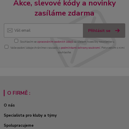
Akce, slevové kódy a novinky
zasíláme zdarma
Přihlásit se
Souhlasím se
zpracováním osobních údajů
za účelem rozesílky newsletteru.
Vaše osobní údaje chráníme v souladu s
podmínkami ochrany soukromí
. Potvrzením s nimi
souhlasíte.
O FIRMĚ :
O nás
Specialista pro kluby a týmy
Spolupracujeme