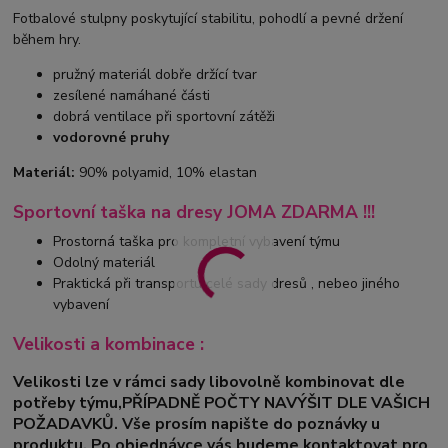
Fotbalové stulpny poskytující stabilitu, pohodlí a pevné držení
během hry.
pružný materiál dobře držící tvar
zesílené namáhané části
dobrá ventilace při sportovní zátěži
vodorovné pruhy
Materiál:
90% polyamid, 10% elastan
Sportovní taška na dresy JOMA ZDARMA !!!
Prostorná taška pro kompletní vybavení týmu
Odolný materiál
Praktická při transportu celé sady dresů , nebeo jiného
vybavení
Velikosti a kombinace :
Velikosti lze v rámci sady libovolně kombinovat dle
potřeby týmu,PŘÍPADNĚ POČTY NAVÝŠIT DLE VAŠICH
POŽADAVKŮ. Vše prosím napište do poznávky u
produktu. Po objednávce vás budeme kontaktovat pro