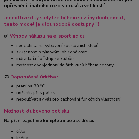
upřesnění finálního rozpisu kusů a velikostí.
Jednotlivé díly sady lze během sezóny doobjednat,
tento model je dlouhodobě dostupný !!!
✅
Výhody nákupu na e-sporting.cz
specialista na vybavení sportovních klubů
zkušenosti s týmovými objednávkami
individuální přístup ke klubům
možnost doobjednání dalších kusů během sezóny
🧼
Doporučená údržba :
praní na 30 °C
nežehlit přes potisk
nepoužívat aviváž pro zachování funkčních vlastností
Možnost klubového potisku :
Na přání zajistíme kompletní potisk dresů:
číslo
jména