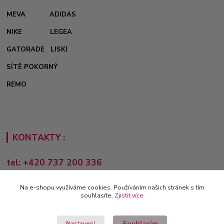
MEVA
ADIDAS
NIKE
LEGEA
GATORADE
LISKI
SÍTĚ POKORNÝ
REMO
KONTAKTY :
tel: +420 737 200 336
Pondělí-Pátek: 8 - 17 hodin
Na e-shopu využíváme cookies. Používáním našich stránek s tím
obchod@e-sporting.cz
souhlasíte.
Zjistit více
Souhlasím
Nastavení