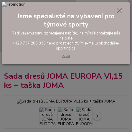
0
ks
tel: +420 737 200 336
CZK
za
0,00 Kč
Pondělí-Pátek: 8 - 17 hodin
Jsme specialisté na vybavení pro
týmové sporty
Menu
Rádi vašemu týmu zpracujeme nabídku na míru! Kontaktujte nás
na čísle
Hledat
+420 737 200 336 nebo prostřednictvím e-mailu obchod@e-
sporting.cz.
Zavřít
Úvod
FOTBAL
Akční sady dresů
Pánské sady
Sada dresů JOMA
EUROPA VI,15 ks + taška JOMA
Sada dresů JOMA EUROPA VI,15
ks + taška JOMA