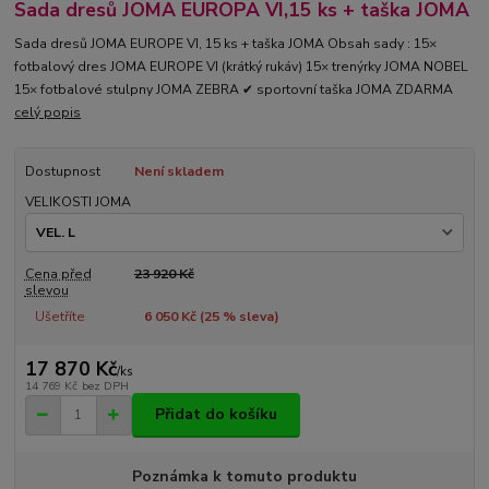
Sada dresů JOMA EUROPA VI,15 ks + taška JOMA
Sada dresů JOMA EUROPE VI, 15 ks + taška JOMA Obsah sady : 15×
fotbalový dres JOMA EUROPE VI (krátký rukáv) 15× trenýrky JOMA NOBEL
15× fotbalové stulpny JOMA ZEBRA ✔ sportovní taška JOMA ZDARMA
celý popis
Dostupnost
Není skladem
VELIKOSTI JOMA
Cena před
23 920 Kč
slevou
Ušetříte
6 050 Kč (
25
% sleva)
17 870 Kč
/
ks
14 769 Kč
bez DPH
Přidat do košíku
Poznámka k tomuto produktu