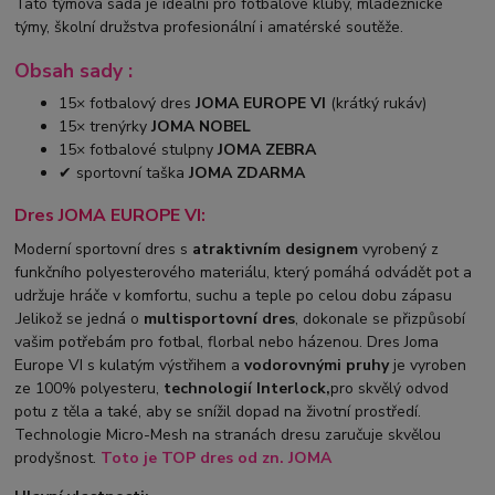
Tato týmová sada je ideální pro fotbalové kluby, mládežnické
týmy, školní družstva profesionální i amatérské soutěže.
Obsah sady :
15× fotbalový dres
JOMA EUROPE VI
(krátký rukáv)
15× trenýrky
JOMA NOBEL
15× fotbalové stulpny
JOMA ZEBRA
✔ sportovní taška
JOMA ZDARMA
Dres JOMA EUROPE VI:
Moderní sportovní dres s
atraktivním designem
vyrobený z
funkčního polyesterového materiálu, který pomáhá odvádět pot a
udržuje hráče v komfortu, suchu a teple po celou dobu zápasu
.Jelikož se jedná o
multisportovní dres
, dokonale se přizpůsobí
vašim potřebám pro fotbal, florbal nebo házenou. Dres Joma
Europe VI s kulatým výstřihem a
vodorovnými pruhy
je vyroben
ze 100% polyesteru,
technologií Interlock,
pro skvělý odvod
potu z těla a také, aby se snížil dopad na životní prostředí.
Technologie Micro-Mesh na stranách dresu zaručuje skvělou
prodyšnost.
Toto je TOP
dres od zn. JOMA