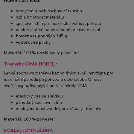
Hlavní vlastnosti:
prodyšná a rychleschnoucí tkanina
nízká hmotnost materiálu
sportovní střih pro maximální volnost pohybu
odolné a stálé barvy vhodné pro časté praní
hmotnost pouhých 145 g
vodorovné pruhy
Materiál:
100 % recyklovaný polyester
Trenýrky JOMA NOBEL :
Lehké sportovní trenýrky bez vnitřních slipů, navržené pro
maximální pohodlí při pohybu a dlouhodobé týmové
využití.nejpoužívanejší model trenýrek JOMA.
elastický pas se šňůrkou
pohodlný sportovní střih
odolný materiál vhodný pro zápasy i tréninky
Materiál:
100 % polyester
Stulpny JOMA ZEBRA