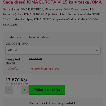
Sada dresů JOMA EUROPA VI,15 ks + taška JOMA
Sada dresů JOMA EUROPE VI, 15 ks + taška JOMA Obsah sady : 15×
fotbalový dres JOMA EUROPE VI (krátký rukáv) 15× trenýrky JOMA NOBEL
15× fotbalové stulpny JOMA ZEBRA ✔ sportovní taška JOMA ZDARMA
celý popis
Dostupnost
Není skladem
VELIKOSTI JOMA
Cena před
23 920 Kč
slevou
Ušetříte
6 050 Kč (
25
% sleva)
17 870 Kč
/
ks
14 769 Kč
bez DPH
Přidat do košíku
Poznámka k tomuto produktu