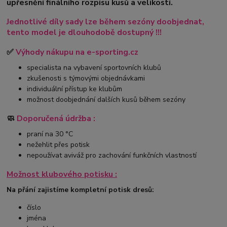
upřesnění finálního rozpisu kusů a velikostí.
Jednotlivé díly sady lze během sezóny doobjednat,
tento model je dlouhodobě dostupný !!!
✅
Výhody nákupu na e-sporting.cz
specialista na vybavení sportovních klubů
zkušenosti s týmovými objednávkami
individuální přístup ke klubům
možnost doobjednání dalších kusů během sezóny
🧼
Doporučená údržba :
praní na 30 °C
nežehlit přes potisk
nepoužívat aviváž pro zachování funkčních vlastností
Možnost klubového potisku :
Na přání zajistíme kompletní potisk dresů:
číslo
jména