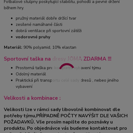
Fotbalové stulpny poskytující stabilitu, pohodlí a pevné držení
během hry.
pružný materiál dobře držící tvar
zesílené namáhané části
dobrá ventilace při sportovní zátěži
vodorovné pruhy
Materiál:
90% polyamid, 10% elastan
Sportovní taška na dresy JOMA ZDARMA !!!
Prostorná taška pro kompletní vybavení týmu
Odolný materiál
Praktická při transportu celé sady dresů , nebeo jiného
vybavení
Velikosti a kombinace :
Velikosti lze v rámci sady libovolně kombinovat dle
potřeby týmu,PŘÍPADNĚ POČTY NAVÝŠIT DLE VAŠICH
POŽADAVKŮ. Vše prosím napište do poznávky u
produktu. Po objednávce vás budeme kontaktovat pro