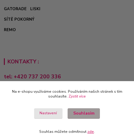
GATORADE
LISKI
SÍTĚ POKORNÝ
REMO
KONTAKTY :
tel: +420 737 200 336
Pondělí-Pátek: 8 - 17 hodin
Na e-shopu využíváme cookies. Používáním našich stránek s tím
obchod@e-sporting.cz
souhlasíte.
Zjistit více
Souhlasím
Nastavení
Souhlas můžete odmítnout
zde
.