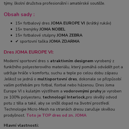
týmy, školní družstva profesionální i amatérské soutěže.
Obsah sady :
15× fotbalový dres
JOMA EUROPE VI
(krátký rukáv)
15× trenýrky
JOMA NOBEL
15× fotbalové stulpny
JOMA ZEBRA
✔ sportovní taška
JOMA ZDARMA
Dres JOMA EUROPE VI:
Moderní sportovní dres s
atraktivním designem
vyrobený z
funkčního polyesterového materiálu, který pomáhá odvádět pot a
udržuje hráče v komfortu, suchu a teple po celou dobu zápasu
.Jelikož se jedná o
multisportovní dres
, dokonale se přizpůsobí
vašim potřebám pro fotbal, florbal nebo házenou. Dres Joma
Europe VI s kulatým výstřihem a
vodorovnými pruhy
je vyroben
ze 100% polyesteru,
technologií Interlock,
pro skvělý odvod
potu z těla a také, aby se snížil dopad na životní prostředí.
Technologie Micro-Mesh na stranách dresu zaručuje skvělou
prodyšnost.
Toto je TOP
dres od zn. JOMA
Hlavní vlastnosti: