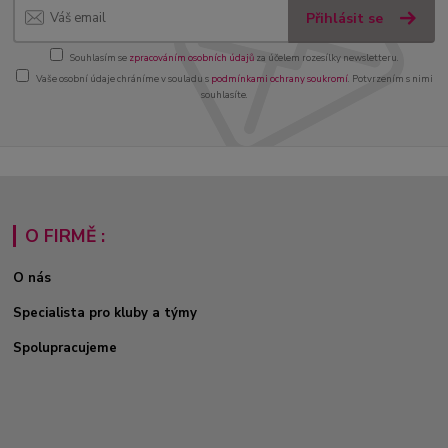
Přihlásit se
Souhlasím se
zpracováním osobních údajů
za účelem rozesílky newsletteru.
Vaše osobní údaje chráníme v souladu s
podmínkami ochrany soukromí
. Potvrzením s nimi
souhlasíte.
O FIRMĚ :
O nás
Specialista pro kluby a týmy
Spolupracujeme