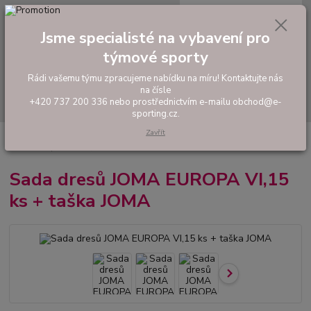
0
ks
tel: +420 737 200 336
CZK
za
0,00 Kč
Pondělí-Pátek: 8 - 17 hodin
Jsme specialisté na vybavení pro
týmové sporty
Menu
Rádi vašemu týmu zpracujeme nabídku na míru! Kontaktujte nás
na čísle
Hledat
+420 737 200 336 nebo prostřednictvím e-mailu obchod@e-
sporting.cz.
Zavřít
Úvod
FOTBAL
Akční sady dresů
Pánské sady
Sada dresů JOMA
EUROPA VI,15 ks + taška JOMA
Sada dresů JOMA EUROPA VI,15
ks + taška JOMA