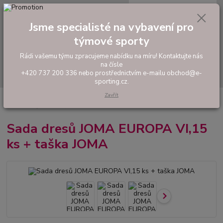
0
ks
tel: +420 737 200 336
CZK
za
0,00 Kč
Pondělí-Pátek: 8 - 17 hodin
Jsme specialisté na vybavení pro
týmové sporty
Menu
Rádi vašemu týmu zpracujeme nabídku na míru! Kontaktujte nás
na čísle
Hledat
+420 737 200 336 nebo prostřednictvím e-mailu obchod@e-
sporting.cz.
Zavřít
Úvod
FOTBAL
Akční sady dresů
Pánské sady
Sada dresů JOMA
EUROPA VI,15 ks + taška JOMA
Sada dresů JOMA EUROPA VI,15
ks + taška JOMA