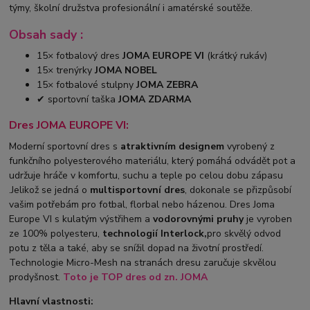
týmy, školní družstva profesionální i amatérské soutěže.
Obsah sady :
15× fotbalový dres
JOMA EUROPE VI
(krátký rukáv)
15× trenýrky
JOMA NOBEL
15× fotbalové stulpny
JOMA ZEBRA
✔ sportovní taška
JOMA ZDARMA
Dres JOMA EUROPE VI:
Moderní sportovní dres s
atraktivním designem
vyrobený z
funkčního polyesterového materiálu, který pomáhá odvádět pot a
udržuje hráče v komfortu, suchu a teple po celou dobu zápasu
.Jelikož se jedná o
multisportovní dres
, dokonale se přizpůsobí
vašim potřebám pro fotbal, florbal nebo házenou. Dres Joma
Europe VI s kulatým výstřihem a
vodorovnými pruhy
je vyroben
ze 100% polyesteru,
technologií Interlock,
pro skvělý odvod
potu z těla a také, aby se snížil dopad na životní prostředí.
Technologie Micro-Mesh na stranách dresu zaručuje skvělou
prodyšnost.
Toto je TOP
dres od zn. JOMA
Hlavní vlastnosti: