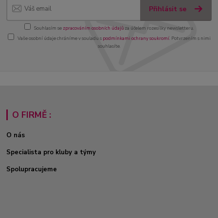
Přihlásit se
Souhlasím se
zpracováním osobních údajů
za účelem rozesílky newsletteru.
Vaše osobní údaje chráníme v souladu s
podmínkami ochrany soukromí
. Potvrzením s nimi
souhlasíte.
O FIRMĚ :
O nás
Specialista pro kluby a týmy
Spolupracujeme