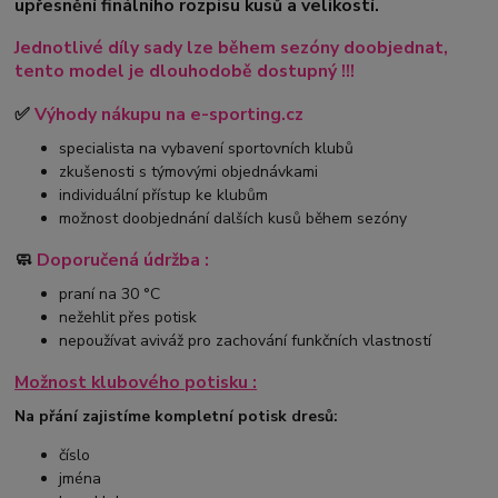
upřesnění finálního rozpisu kusů a velikostí.
Jednotlivé díly sady lze během sezóny doobjednat,
tento model je dlouhodobě dostupný !!!
✅
Výhody nákupu na e-sporting.cz
specialista na vybavení sportovních klubů
zkušenosti s týmovými objednávkami
individuální přístup ke klubům
možnost doobjednání dalších kusů během sezóny
🧼
Doporučená údržba :
praní na 30 °C
nežehlit přes potisk
nepoužívat aviváž pro zachování funkčních vlastností
Možnost klubového potisku :
Na přání zajistíme kompletní potisk dresů:
číslo
jména