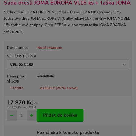
Sada dresů JOMA EUROPA VI,15 ks + taška JOMA
Sada dresů JOMA EUROPE VI, 15 ks + taška JOMA Obsah sady : 15×
fotbalový dres JOMA EUROPE VI (krátký rukáv) 15× trenýrky JOMA NOBEL
15× fotbalové stulpny JOMA ZEBRA ✔ sportovní taška JOMA ZDARMA
celý popis
Dostupnost
Není skladem
VELIKOSTI JOMA
Cena před
23 920 Kč
slevou
Ušetříte
6 050 Kč (
25
% sleva)
17 870 Kč
/
ks
14 769 Kč
bez DPH
Přidat do košíku
Poznámka k tomuto produktu