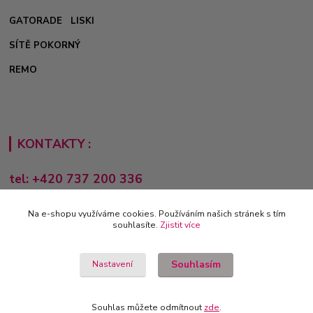
GATORADE
LISKI
SÍTĚ POKORNÝ
REMO
KONTAKTY :
tel: +420 737 200 336
Pondělí-Pátek: 8 - 17 hodin
Na e-shopu využíváme cookies. Používáním našich stránek s tím
obchod@e-sporting.cz
souhlasíte.
Zjistit více
Souhlasím
Nastavení
Souhlas můžete odmítnout
zde
.