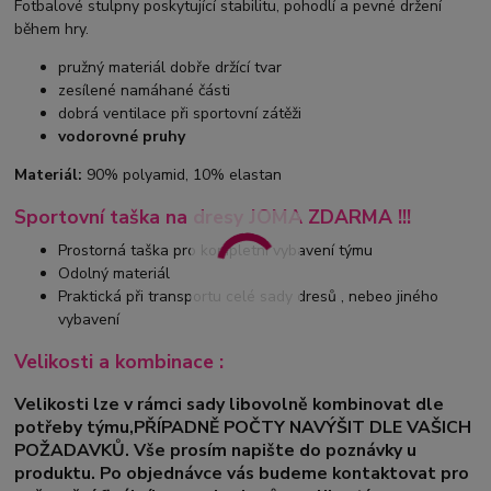
Fotbalové stulpny poskytující stabilitu, pohodlí a pevné držení
během hry.
pružný materiál dobře držící tvar
zesílené namáhané části
dobrá ventilace při sportovní zátěži
vodorovné pruhy
Materiál:
90% polyamid, 10% elastan
Sportovní taška na dresy JOMA ZDARMA !!!
Prostorná taška pro kompletní vybavení týmu
Odolný materiál
Praktická při transportu celé sady dresů , nebeo jiného
vybavení
Velikosti a kombinace :
Velikosti lze v rámci sady libovolně kombinovat dle
potřeby týmu,PŘÍPADNĚ POČTY NAVÝŠIT DLE VAŠICH
POŽADAVKŮ. Vše prosím napište do poznávky u
produktu. Po objednávce vás budeme kontaktovat pro