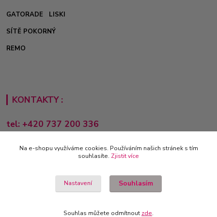
GATORADE
LISKI
SÍTĚ POKORNÝ
REMO
KONTAKTY :
tel: +420 737 200 336
Pondělí-Pátek: 8 - 17 hodin
Na e-shopu využíváme cookies. Používáním našich stránek s tím
obchod@e-sporting.cz
souhlasíte.
Zjistit více
Souhlasím
Nastavení
Souhlas můžete odmítnout
zde
.