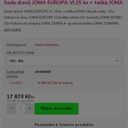
Sada dresů JOMA EUROPA VI,15 ks + taška JOMA
Sada dresů JOMA EUROPE VI, 15 ks + taška JOMA Obsah sady : 15×
fotbalový dres JOMA EUROPE VI (krátký rukáv) 15× trenýrky JOMA NOBEL
15× fotbalové stulpny JOMA ZEBRA ✔ sportovní taška JOMA ZDARMA
celý popis
Dostupnost
Není skladem
VELIKOSTI JOMA
Cena před
23 920 Kč
slevou
Ušetříte
6 050 Kč (
25
% sleva)
17 870 Kč
/
ks
14 769 Kč
bez DPH
Přidat do košíku
Poznámka k tomuto produktu