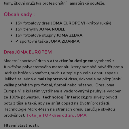
týmy, školní družstva profesionální i amatérské soutěže.
Obsah sady :
15× fotbalový dres
JOMA EUROPE VI
(krátký rukáv)
15× trenýrky
JOMA NOBEL
15× fotbalové stulpny
JOMA ZEBRA
✔ sportovní taška
JOMA ZDARMA
Dres JOMA EUROPE VI:
Moderní sportovní dres s
atraktivním designem
vyrobený z
funkčního polyesterového materiálu, který pomáhá odvádět pot a
udržuje hráče v komfortu, suchu a teple po celou dobu zápasu
.Jelikož se jedná o
multisportovní dres
, dokonale se přizpůsobí
vašim potřebám pro fotbal, florbal nebo házenou. Dres Joma
Europe VI s kulatým výstřihem a
vodorovnými pruhy
je vyroben
ze 100% polyesteru,
technologií Interlock,
pro skvělý odvod
potu z těla a také, aby se snížil dopad na životní prostředí.
Technologie Micro-Mesh na stranách dresu zaručuje skvělou
prodyšnost.
Toto je TOP
dres od zn. JOMA
Hlavní vlastnosti: