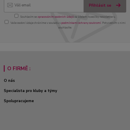
Přihlásit se
Souhlasím se
zpracováním osobních údajů
za účelem rozesílky newsletteru.
Vaše osobní údaje chráníme v souladu s
podmínkami ochrany soukromí
. Potvrzením s nimi
souhlasíte.
O FIRMĚ :
O nás
Specialista pro kluby a týmy
Spolupracujeme