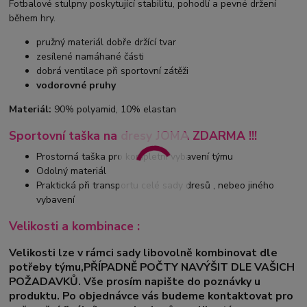
Fotbalové stulpny poskytující stabilitu, pohodlí a pevné držení
během hry.
pružný materiál dobře držící tvar
zesílené namáhané části
dobrá ventilace při sportovní zátěži
vodorovné pruhy
Materiál:
90% polyamid, 10% elastan
Sportovní taška na dresy JOMA ZDARMA !!!
Prostorná taška pro kompletní vybavení týmu
Odolný materiál
Praktická při transportu celé sady dresů , nebeo jiného
vybavení
Velikosti a kombinace :
Velikosti lze v rámci sady libovolně kombinovat dle
potřeby týmu,PŘÍPADNĚ POČTY NAVÝŠIT DLE VAŠICH
POŽADAVKŮ. Vše prosím napište do poznávky u
produktu. Po objednávce vás budeme kontaktovat pro