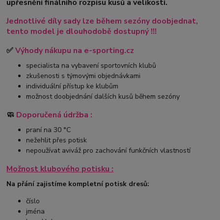
upřesnění finálního rozpisu kusů a velikostí.
Jednotlivé díly sady lze během sezóny doobjednat,
tento model je dlouhodobě dostupný !!!
✅
Výhody nákupu na e-sporting.cz
specialista na vybavení sportovních klubů
zkušenosti s týmovými objednávkami
individuální přístup ke klubům
možnost doobjednání dalších kusů během sezóny
🧼
Doporučená údržba :
praní na 30 °C
nežehlit přes potisk
nepoužívat aviváž pro zachování funkčních vlastností
Možnost klubového potisku :
Na přání zajistíme kompletní potisk dresů:
číslo
jména