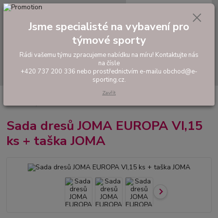
0
ks
tel: +420 737 200 336
CZK
za
0,00 Kč
Pondělí-Pátek: 8 - 17 hodin
Jsme specialisté na vybavení pro
týmové sporty
Menu
Rádi vašemu týmu zpracujeme nabídku na míru! Kontaktujte nás
na čísle
Hledat
+420 737 200 336 nebo prostřednictvím e-mailu obchod@e-
sporting.cz.
Zavřít
Úvod
FOTBAL
Akční sady dresů
Pánské sady
Sada dresů JOMA
EUROPA VI,15 ks + taška JOMA
Sada dresů JOMA EUROPA VI,15
ks + taška JOMA