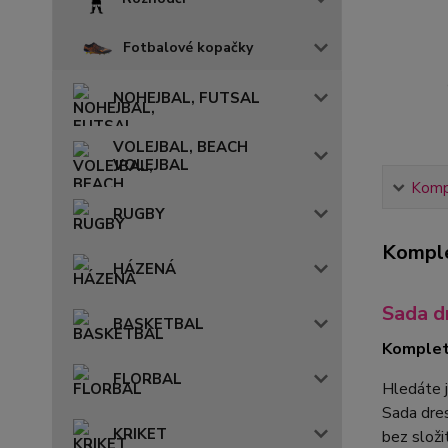
Fotbalové kopačky
NOHEJBAL, FUTSAL
VOLEJBAL, BEACH
VOLEJBAL
Kompl
RUGBY
Komple
HÁZENÁ
Sada d
BASKETBAL
Komplet
FLORBAL
Hledáte 
Sada dr
KRIKET
bez složi