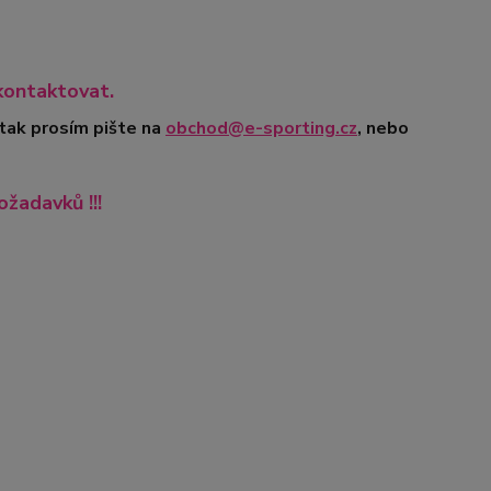
kontaktovat.
 tak prosím pište na
obchod@e-sporting.cz
, nebo
ožadavků !!!