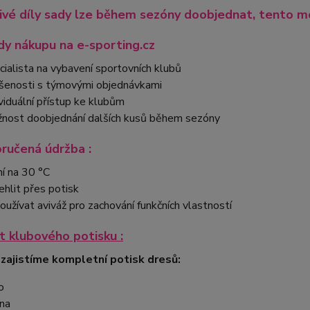
ivé díly sady lze během sezóny doobjednat, tento mo
y nákupu na e-sporting.cz
cialista na vybavení sportovních klubů
šenosti s týmovými objednávkami
ividuální přístup ke klubům
nost doobjednání dalších kusů během sezóny
ručená údržba :
ní na 30 °C
ehlit přes potisk
oužívat aviváž pro zachování funkčních vlastností
 klubového potisku :
 zajistíme kompletní potisk dresů:
o
na