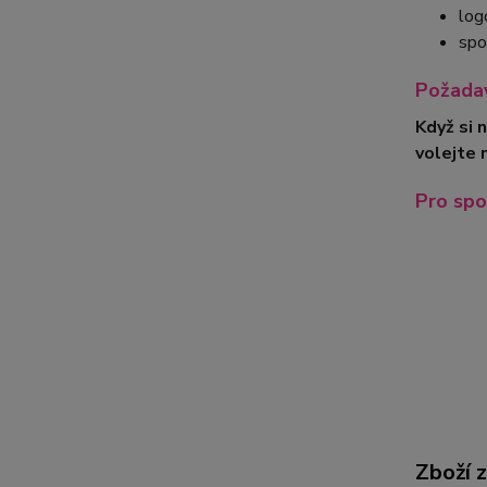
log
spo
Požadav
Když si 
volejte 
Pro spo
Zboží 