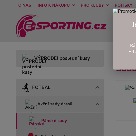
O NÁS
INFO K NÁKUPU
PRO KLUBY
POTISKY
J
Rá
+42
Úvod
VÝPRODEJ poslední kusy
Sada
FOTBAL
Akční sady dresů
Pánské sady