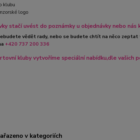
o klubu
nzorské logo
ky stačí uvést do poznámky u objednávky nebo nás 
nebudete vědět rady, nebo se budete chtít na něco zeptat
na
+420
737 200 336
rtovní kluby vytvoříme speciální nabídku,dle vašich p
zařazeno v kategoriích