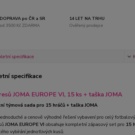
DOPRAVA po ČR a SR
14 LET NA TRHU
od 3500 Kč ZDARMA
Ověřený prodejce
etní specifikace
tní specifikace
resů JOMA EUROPE VI, 15 ks + taška JOMA
ní týmová sada pro 15 hráčů + taška JOMA
jednoduché a cenově výhodné řešení vybavení pro celý fotbalov
esů
JOMA EUROPE VI
obsahuje kompletní zápasový set pro
15 
tého vybírání jednotlivých kusů.