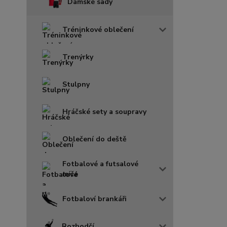
Dámské sady
Tréninkové oblečení
Trenýrky
Stulpny
Hráčské sety a soupravy
Oblečení do deště
Fotbalové a futsalové
míče
Fotbaloví brankáři
Rozhodčí