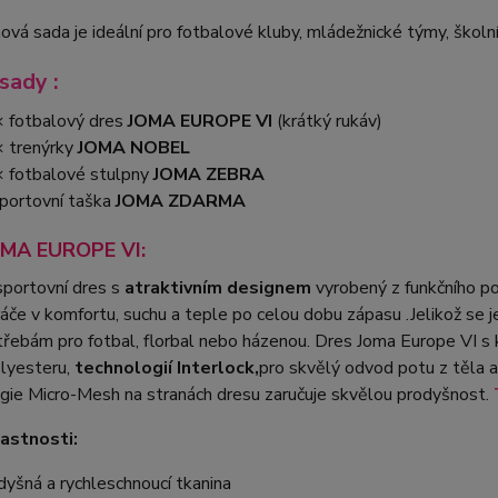
vá sada je ideální pro fotbalové kluby, mládežnické týmy, školní
sady :
 fotbalový dres
JOMA EUROPE VI
(krátký rukáv)
 trenýrky
JOMA NOBEL
 fotbalové stulpny
JOMA ZEBRA
portovní taška
JOMA ZDARMA
OMA EUROPE VI:
portovní dres s
atraktivním designem
vyrobený z funkčního p
ráče v komfortu, suchu a teple po celou dobu zápasu .Jelikož se 
řebám pro fotbal, florbal nebo házenou. Dres Joma Europe VI s
lyesteru,
technologií Interlock,
pro skvělý odvod potu z těla a 
gie Micro-Mesh na stranách dresu zaručuje skvělou prodyšnost.
lastnosti:
dyšná a rychleschnoucí tkanina