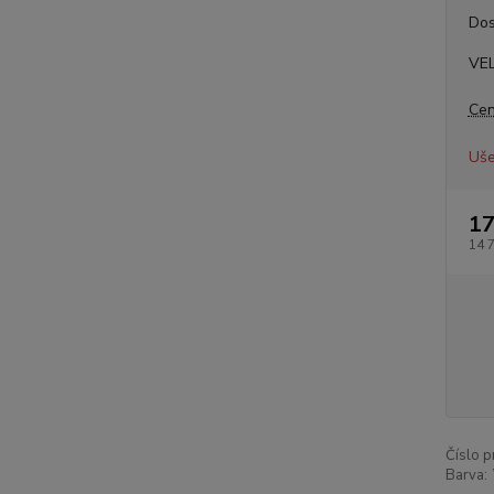
Dos
VE
Cen
Uše
17
14 
Číslo p
Barva: