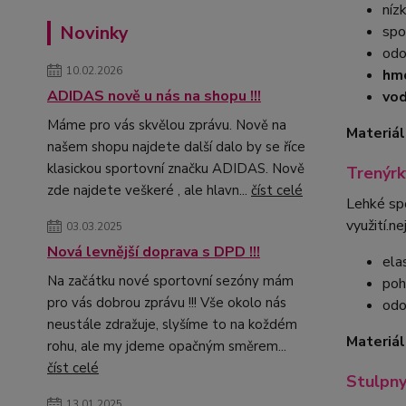
níz
Novinky
spo
odo
10.02.2026
hm
ADIDAS nově u nás na shopu !!!
vod
Máme pro vás skvělou zprávu. Nově na
Materiál
našem shopu najdete další dalo by se říce
klasickou sportovní značku ADIDAS. Nově
Trenýr
zde najdete veškeré , ale hlavn...
číst celé
Lehké spo
využití.n
03.03.2025
Nová levnější doprava s DPD !!!
ela
Na začátku nové sportovní sezóny mám
poh
pro vás dobrou zprávu !!! Vše okolo nás
odo
neustále zdražuje, slyšíme to na koždém
Materiál
rohu, ale my jdeme opačným směrem...
číst celé
Stulpn
13.01.2025