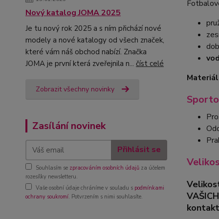
Fotbalové
Nový katalog JOMA 2025
pru
Je tu nový rok 2025 a s ním přichází nové
zes
modely a nové katalogy od všech značek,
dob
které vám náš obchod nabízí. Značka
vod
JOMA je první která zveřejnila n...
číst celé
Materiál
Zobrazit všechny novinky
Sporto
Pro
Zasílání novinek
Odo
Pra
Přihlásit se
Veliko
Souhlasím se
zpracováním osobních údajů
za účelem
rozesílky newsletteru.
Velikos
Vaše osobní údaje chráníme v souladu s
podmínkami
VAŠICH
ochrany soukromí
. Potvrzením s nimi souhlasíte.
kontakt