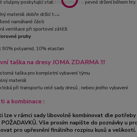
 stulpny poskytující stabilitu, pohodlí a pevné držení během hry.
žný materiál dobře držící tvar
ílené namáhané části
rá ventilace při sportovní zátěži
orovné pruhy
:
90% polyamid, 10% elastan
vní taška na dresy JOMA ZDARMA !!!
storná taška pro kompletní vybavení týmu
lný materiál
ktická při transportu celé sady dresů , nebeo jiného vybavení
sti a kombinace :
ti lze v rámci sady libovolně kombinovat dle pot
 POŽADAVKŮ. Vše prosím napište do poznávky u pro
ovat pro upřesnění finálního rozpisu kusů a velikostí.