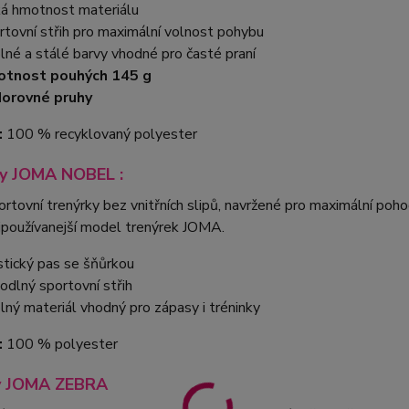
ká hmotnost materiálu
rtovní střih pro maximální volnost pohybu
lné a stálé barvy vhodné pro časté praní
otnost pouhých 145 g
orovné pruhy
:
100 % recyklovaný polyester
ky JOMA NOBEL :
rtovní trenýrky bez vnitřních slipů, navržené pro maximální po
ejpoužívanejší model trenýrek JOMA.
stický pas se šňůrkou
odlný sportovní střih
lný materiál vhodný pro zápasy i tréninky
:
100 % polyester
y JOMA ZEBRA