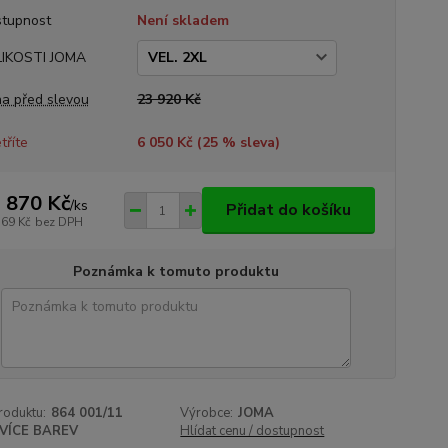
tupnost
Není skladem
LIKOSTI JOMA
a před slevou
23 920 Kč
tříte
6 050 Kč (
25
% sleva)
 870 Kč
/
ks
Přidat do košíku
769 Kč
bez DPH
Poznámka k tomuto produktu
roduktu:
864 001/11
Výrobce:
JOMA
VÍCE BAREV
Hlídat cenu / dostupnost