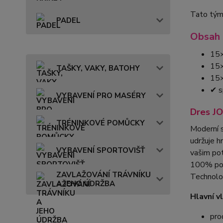
Tato týmo
PADEL
Obsah 
15×
15×
TAŠKY, VAKY, BATOHY
15×
✔ s
VYBAVENÍ PRO MASÉRY
Dres J
TRÉNINKOVÉ POMŮCKY
Moderní s
udržuje h
VYBAVENÍ SPORTOVIŠŤ
vašim pot
100% po
ZAVLAŽOVÁNÍ TRÁVNÍKU
Technolo
A JEHO ÚDRŽBA
Hlavní v
pro