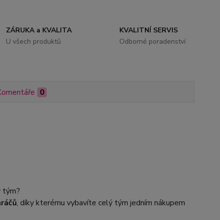
ZÁRUKA a KVALITA
KVALITNÍ SERVIS
U všech produktů
Odborné poradenství
Komentáře
0
ý tým?
hráčů
, díky kterému vybavíte celý tým jedním nákupem