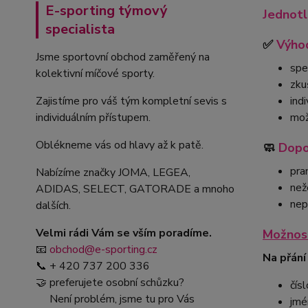
E-sporting týmový
Jednotl
specialista
✅
Výhod
Jsme sportovní obchod zaměřený na
spe
kolektivní míčové sporty.
zku
Zajistíme pro váš tým kompletní sevis s
ind
individuálním přístupem.
mož
Oblékneme vás od hlavy až k patě.
🧼
Dopo
pra
Nabízíme značky JOMA, LEGEA,
než
ADIDAS, SELECT, GATORADE a mnoho
nep
dalších.
Velmi rádi Vám se vším poradíme.
Možnost
📧
obchod@e-sporting.cz
Na přání
📞 + 420 737 200 336
🤝 preferujete osobní schůzku?
čísl
Není problém, jsme tu pro Vás
jmé