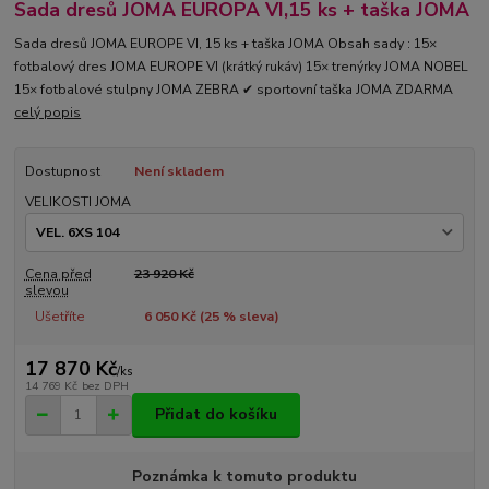
Sada dresů JOMA EUROPA VI,15 ks + taška JOMA
Sada dresů JOMA EUROPE VI, 15 ks + taška JOMA Obsah sady : 15×
fotbalový dres JOMA EUROPE VI (krátký rukáv) 15× trenýrky JOMA NOBEL
15× fotbalové stulpny JOMA ZEBRA ✔ sportovní taška JOMA ZDARMA
celý popis
Dostupnost
Není skladem
VELIKOSTI JOMA
Cena před
23 920 Kč
slevou
Ušetříte
6 050 Kč (
25
% sleva)
17 870 Kč
/
ks
14 769 Kč
bez DPH
Přidat do košíku
Poznámka k tomuto produktu