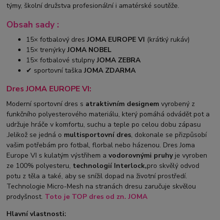
týmy, školní družstva profesionální i amatérské soutěže.
Obsah sady :
15× fotbalový dres
JOMA EUROPE VI
(krátký rukáv)
15× trenýrky
JOMA NOBEL
15× fotbalové stulpny
JOMA ZEBRA
✔ sportovní taška
JOMA ZDARMA
Dres JOMA EUROPE VI:
Moderní sportovní dres s
atraktivním designem
vyrobený z
funkčního polyesterového materiálu, který pomáhá odvádět pot a
udržuje hráče v komfortu, suchu a teple po celou dobu zápasu
.Jelikož se jedná o
multisportovní dres
, dokonale se přizpůsobí
vašim potřebám pro fotbal, florbal nebo házenou. Dres Joma
Europe VI s kulatým výstřihem a
vodorovnými pruhy
je vyroben
ze 100% polyesteru,
technologií Interlock,
pro skvělý odvod
potu z těla a také, aby se snížil dopad na životní prostředí.
Technologie Micro-Mesh na stranách dresu zaručuje skvělou
prodyšnost.
Toto je TOP
dres od zn. JOMA
Hlavní vlastnosti: