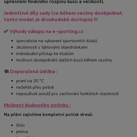
upřesnění finálního rozpisu kusů a velikostí.
Jednotlivé díly sady lze během sezóny doobjednat,
tento model je dlouhodobě dostupný !!!
✅
Výhody nákupu na e-sporting.cz
specialista na vybavení sportovních klubů
zkušenosti s týmovými objednávkami
individuální přístup ke klubům
možnost doobjednání dalších kusů během sezóny
🧼
Doporučená údržba :
praní na 30 °C
nežehlit přes potisk
nepoužívat aviváž pro zachování funkčních vlastností
Možnost klubového potisku :
Na přání zajistíme kompletní potisk dresů:
číslo
jména