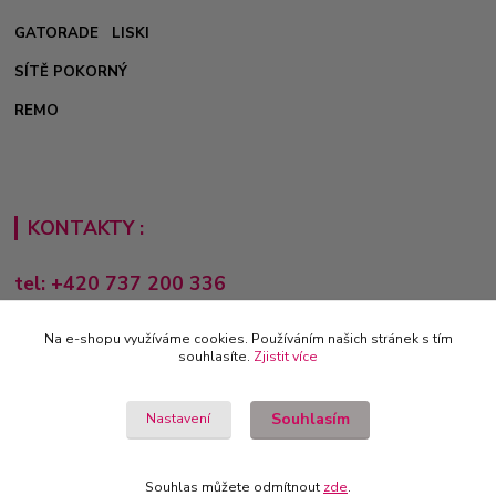
GATORADE
LISKI
SÍTĚ POKORNÝ
REMO
KONTAKTY :
tel: +420 737 200 336
Pondělí-Pátek: 8 - 17 hodin
Na e-shopu využíváme cookies. Používáním našich stránek s tím
obchod@e-sporting.cz
souhlasíte.
Zjistit více
Souhlasím
Nastavení
Souhlas můžete odmítnout
zde
.