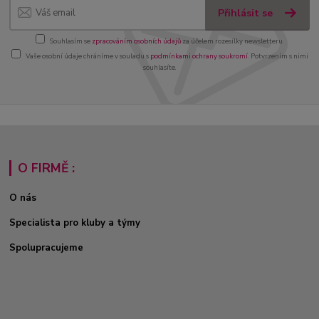
Přihlásit se
Souhlasím se
zpracováním osobních údajů
za účelem rozesílky newsletteru.
Vaše osobní údaje chráníme v souladu s
podmínkami ochrany soukromí
. Potvrzením s nimi
souhlasíte.
O FIRMĚ :
O nás
Specialista pro kluby a týmy
Spolupracujeme