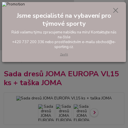
0
ks
tel: +420 737 200 336
CZK
za
0,00 Kč
Pondělí-Pátek: 8 - 17 hodin
Jsme specialisté na vybavení pro
týmové sporty
Menu
Rádi vašemu týmu zpracujeme nabídku na míru! Kontaktujte nás
na čísle
Hledat
+420 737 200 336 nebo prostřednictvím e-mailu obchod@e-
sporting.cz.
Zavřít
Úvod
FOTBAL
Akční sady dresů
Pánské sady
Sada dresů JOMA
EUROPA VI,15 ks + taška JOMA
Sada dresů JOMA EUROPA VI,15
ks + taška JOMA