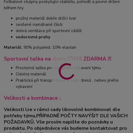
Fotbalové stulpny poskytující stabilitu, pohodlí a pevné držení
během hry.
pružný materiál dobře držící tvar
zesílené namáhané části
dobrá ventilace při sportovní zátěži
vodorovné pruhy
Materiál:
90% polyamid, 10% elastan
Sportovní taška na dresy JOMA ZDARMA !!!
Prostorná taška pro kompletní vybavení týmu
Odolný materiál
Praktická při transportu celé sady dresů , nebeo jiného
vybavení
Velikosti a kombinace :
Velikosti lze v rámci sady libovolně kombinovat dle
potřeby týmu,PŘÍPADNĚ POČTY NAVÝŠIT DLE VAŠICH
POŽADAVKŮ. Vše prosím napište do poznávky u
produktu. Po objednávce vás budeme kontaktovat pro