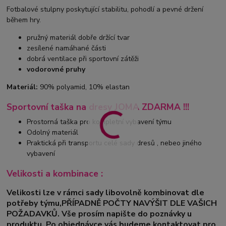
Fotbalové stulpny poskytující stabilitu, pohodlí a pevné držení
během hry.
pružný materiál dobře držící tvar
zesílené namáhané části
dobrá ventilace při sportovní zátěži
vodorovné pruhy
Materiál:
90% polyamid, 10% elastan
Sportovní taška na dresy JOMA ZDARMA !!!
Prostorná taška pro kompletní vybavení týmu
Odolný materiál
Praktická při transportu celé sady dresů , nebeo jiného
vybavení
Velikosti a kombinace :
Velikosti lze v rámci sady libovolně kombinovat dle
potřeby týmu,PŘÍPADNĚ POČTY NAVÝŠIT DLE VAŠICH
POŽADAVKŮ. Vše prosím napište do poznávky u
produktu. Po objednávce vás budeme kontaktovat pro