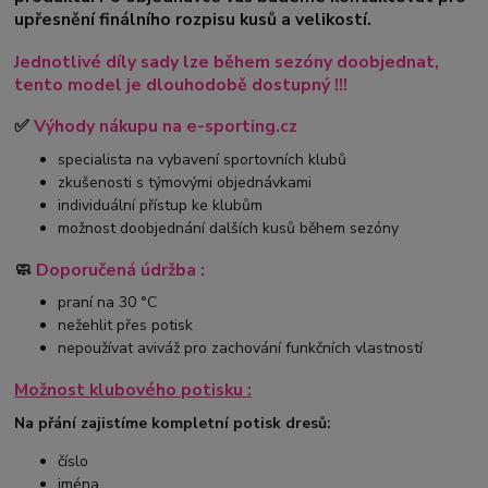
upřesnění finálního rozpisu kusů a velikostí.
Jednotlivé díly sady lze během sezóny doobjednat,
tento model je dlouhodobě dostupný !!!
✅
Výhody nákupu na e-sporting.cz
specialista na vybavení sportovních klubů
zkušenosti s týmovými objednávkami
individuální přístup ke klubům
možnost doobjednání dalších kusů během sezóny
🧼
Doporučená údržba :
praní na 30 °C
nežehlit přes potisk
nepoužívat aviváž pro zachování funkčních vlastností
Možnost klubového potisku :
Na přání zajistíme kompletní potisk dresů:
číslo
jména