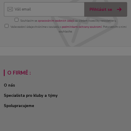
Přihlásit se
Souhlasím se
zpracováním osobních údajů
za účelem rozesílky newsletteru.
Vaše osobní údaje chráníme v souladu s
podmínkami ochrany soukromí
. Potvrzením s nimi
souhlasíte.
O FIRMĚ :
O nás
Specialista pro kluby a týmy
Spolupracujeme