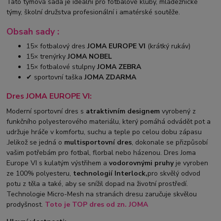
Tato týmová sada je ideální pro fotbalové kluby, mládežnické
týmy, školní družstva profesionální i amatérské soutěže.
Obsah sady :
15× fotbalový dres
JOMA EUROPE VI
(krátký rukáv)
15× trenýrky
JOMA NOBEL
15× fotbalové stulpny
JOMA ZEBRA
✔ sportovní taška
JOMA ZDARMA
Dres JOMA EUROPE VI:
Moderní sportovní dres s
atraktivním designem
vyrobený z
funkčního polyesterového materiálu, který pomáhá odvádět pot a
udržuje hráče v komfortu, suchu a teple po celou dobu zápasu
.Jelikož se jedná o
multisportovní dres
, dokonale se přizpůsobí
vašim potřebám pro fotbal, florbal nebo házenou. Dres Joma
Europe VI s kulatým výstřihem a
vodorovnými pruhy
je vyroben
ze 100% polyesteru,
technologií Interlock,
pro skvělý odvod
potu z těla a také, aby se snížil dopad na životní prostředí.
Technologie Micro-Mesh na stranách dresu zaručuje skvělou
prodyšnost.
Toto je TOP
dres od zn. JOMA