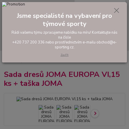
0
ks
tel: +420 737 200 336
CZK
za
0,00 Kč
Pondělí-Pátek: 8 - 17 hodin
Jsme specialisté na vybavení pro
týmové sporty
Menu
Rádi vašemu týmu zpracujeme nabídku na míru! Kontaktujte nás
na čísle
Hledat
+420 737 200 336 nebo prostřednictvím e-mailu obchod@e-
sporting.cz.
Zavřít
Úvod
FOTBAL
Akční sady dresů
Pánské sady
Sada dresů JOMA
EUROPA VI,15 ks + taška JOMA
Sada dresů JOMA EUROPA VI,15
ks + taška JOMA