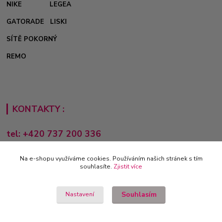
NIKE
LEGEA
GATORADE
LISKI
SÍTĚ POKORNÝ
REMO
KONTAKTY :
tel: +420 737 200 336
Pondělí-Pátek: 8 - 17 hodin
Na e-shopu využíváme cookies. Používáním našich stránek s tím
obchod@e-sporting.cz
souhlasíte.
Zjistit více
Souhlasím
Nastavení