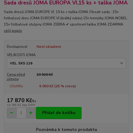
Sada dresů JOMA EUROPA VI,15 ks + taška JOMA
Sada dresů JOMA EUROPE VI, 15 ks + taška JOMA Obsah sady : 15×
fotbalový dres JOMA EUROPE VI (krátký rukáv) 15× trenýrky JOMA NOBEL
15× fotbalové stulpny JOMA ZEBRA ✔ sportovní taška JOMA ZDARMA
celý popis
Dostupnost
Není skladem
VELIKOSTI JOMA
Cena před
23 920 Kč
slevou
Ušetříte
6 050 Kč (
25
% sleva)
17 870 Kč
/
ks
14 769 Kč
bez DPH
Přidat do košíku
Poznámka k tomuto produktu