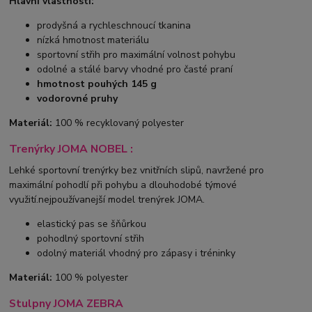
Hlavní vlastnosti:
prodyšná a rychleschnoucí tkanina
nízká hmotnost materiálu
sportovní střih pro maximální volnost pohybu
odolné a stálé barvy vhodné pro časté praní
hmotnost pouhých 145 g
vodorovné pruhy
Materiál:
100 % recyklovaný polyester
Trenýrky JOMA NOBEL :
Lehké sportovní trenýrky bez vnitřních slipů, navržené pro
maximální pohodlí při pohybu a dlouhodobé týmové
využití.nejpoužívanejší model trenýrek JOMA.
elastický pas se šňůrkou
pohodlný sportovní střih
odolný materiál vhodný pro zápasy i tréninky
Materiál:
100 % polyester
Stulpny JOMA ZEBRA