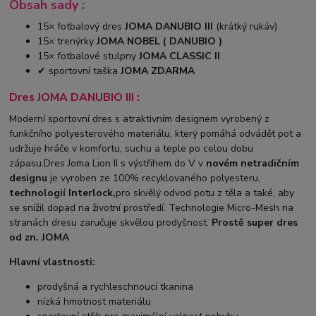
Obsah sady :
15× fotbalový dres
JOMA DANUBIO III
(krátký rukáv)
15× trenýrky
JOMA NOBEL ( DANUBIO )
15× fotbalové stulpny
JOMA CLASSIC II
✔ sportovní taška
JOMA ZDARMA
Dres JOMA DANUBIO III :
Moderní sportovní dres s atraktivním designem vyrobený z
funkčního polyesterového materiálu, který pomáhá odvádět pot a
udržuje hráče v komfortu, suchu a teple po celou dobu
zápasu.Dres Joma Lion II s výstřihem do V v
novém netradičním
designu
je vyroben ze 100% recyklovaného polyesteru,
technologií Interlock,
pro skvělý odvod potu z těla a také, aby
se snížil dopad na životní prostředí. Technologie Micro-Mesh na
stranách dresu zaručuje skvělou prodyšnost.
Prostě super dres
od zn. JOMA
Hlavní vlastnosti:
prodyšná a rychleschnoucí tkanina
nízká hmotnost materiálu