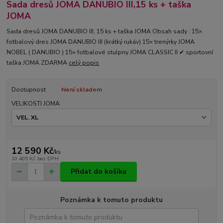
Sada dresů JOMA DANUBIO III,15 ks + taška
JOMA
Sada dresů JOMA DANUBIO III, 15 ks + taška JOMA Obsah sady : 15×
fotbalový dres JOMA DANUBIO III (krátký rukáv) 15× trenýrky JOMA
NOBEL ( DANUBIO ) 15× fotbalové stulpny JOMA CLASSIC II ✔ sportovní
taška JOMA ZDARMA
celý popis
Dostupnost
Není skladem
VELIKOSTI JOMA
12 590 Kč
/
ks
10 405 Kč
bez DPH
Přidat do košíku
Poznámka k tomuto produktu