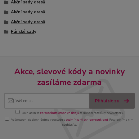
Akční sady dresů
Akční sady dresů
Akční sady dresů
Pánské sady
Akce, slevové kódy a novinky
zasíláme zdarma
Přihlásit se
Souhlasím se
zpracováním osobních údajů
za účelem rozesílky newsletteru.
Vaše osobní údaje chráníme v souladu s
podmínkami ochrany soukromí
. Potvrzením s nimi
souhlasíte.