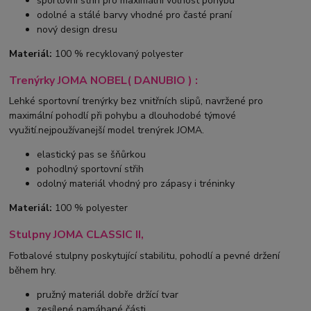
sportovní střih pro maximální volnost pohybu
odolné a stálé barvy vhodné pro časté praní
nový design dresu
Materiál:
100 % recyklovaný polyester
Trenýrky JOMA NOBEL( DANUBIO ) :
Lehké sportovní trenýrky bez vnitřních slipů, navržené pro
maximální pohodlí při pohybu a dlouhodobé týmové
využití.nejpoužívanejší model trenýrek JOMA.
elastický pas se šňůrkou
pohodlný sportovní střih
odolný materiál vhodný pro zápasy i tréninky
Materiál:
100 % polyester
Stulpny JOMA CLASSIC II,
Fotbalové stulpny poskytující stabilitu, pohodlí a pevné držení
během hry.
pružný materiál dobře držící tvar
zesílené namáhané části