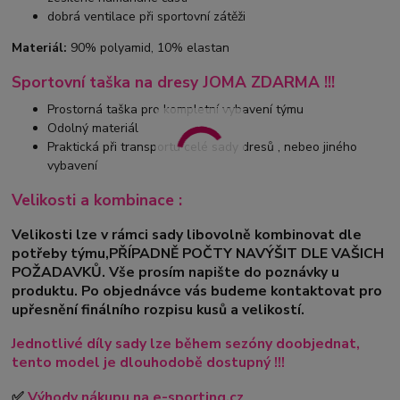
dobrá ventilace při sportovní zátěži
Materiál:
90% polyamid, 10% elastan
Sportovní taška na dresy JOMA ZDARMA !!!
Prostorná taška pro kompletní vybavení týmu
Odolný materiál
Praktická při transportu celé sady dresů , nebeo jiného
vybavení
Velikosti a kombinace :
Velikosti lze v rámci sady libovolně kombinovat dle
potřeby týmu,PŘÍPADNĚ POČTY NAVÝŠIT DLE VAŠICH
POŽADAVKŮ. Vše prosím napište do poznávky u
produktu. Po objednávce vás budeme kontaktovat pro
upřesnění finálního rozpisu kusů a velikostí.
Jednotlivé díly sady lze během sezóny doobjednat,
tento model je dlouhodobě dostupný !!!
✅
Výhody nákupu na e-sporting.cz