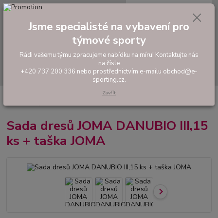
0
ks
tel: +420 737 200 336
CZK
za
0,00 Kč
Pondělí-Pátek: 8 - 17 hodin
Jsme specialisté na vybavení pro
týmové sporty
Menu
Rádi vašemu týmu zpracujeme nabídku na míru! Kontaktujte nás
na čísle
Hledat
+420 737 200 336 nebo prostřednictvím e-mailu obchod@e-
sporting.cz.
Zavřít
Úvod
FOTBAL
Akční sady dresů
Pánské sady
Sada dresů JOMA
DANUBIO III,15 ks + taška JOMA
Sada dresů JOMA DANUBIO III,15
ks + taška JOMA