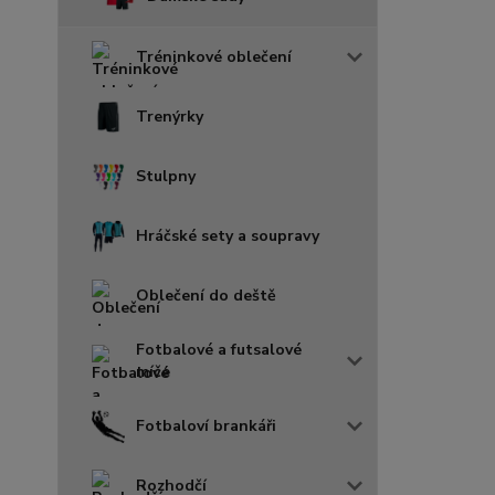
Tréninkové oblečení
Trenýrky
Stulpny
Hráčské sety a soupravy
Oblečení do deště
Fotbalové a futsalové
míče
Fotbaloví brankáři
Rozhodčí