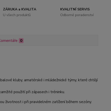
ZÁRUKA a KVALITA
KVALITNÍ SERVIS
U všech produktů
Odborné poradenství
Komentáře
0
tbalové kluby, amatérské i mládežnické týmy, které chtějí
amžité použití při zápasech i tréninku.
ou životnost i při pravidelném zatížení během sezóny.