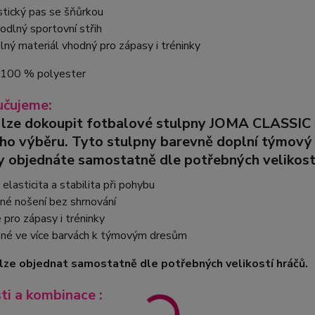
stický pas se šňůrkou
odlný sportovní střih
lný materiál vhodný pro zápasy i tréninky
: 100 % polyester
čujeme:
 lze dokoupit fotbalové stulpny
JOMA CLASSIC 
ího výběru.
Tyto stulpny barevně doplní týmový k
y objednáte samostatně dle potřebných velikost
elasticita a stabilita při pohybu
né nošení bez shrnování
pro zápasy i tréninky
né ve více barvách k týmovým dresům
lze objednat samostatně dle potřebných velikostí hráčů.
sti a kombinace :