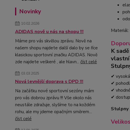
ela
Novinky
poh
odo
10.02.2026
Materiál
ADIDAS nově u nás na shopu !!!
Máme pro vás skvělou zprávu. Nově na
Doporu
našem shopu najdete další dalo by se říce
K sadě
klasickou sportovní značku ADIDAS. Nově
vlastn
zde najdete veškeré , ale hlavn...
číst celé
Stulpn
03.03.2025
✔ vysoká 
Nová levnější doprava s DPD !!!
✔ pohodl
✔ vhodné 
Na začátku nové sportovní sezóny mám
✔ dostup
pro vás dobrou zprávu !!! Vše okolo nás
neustále zdražuje, slyšíme to na koždém
Stulpny 
rohu, ale my jdeme opačným směrem...
číst celé
Veliko