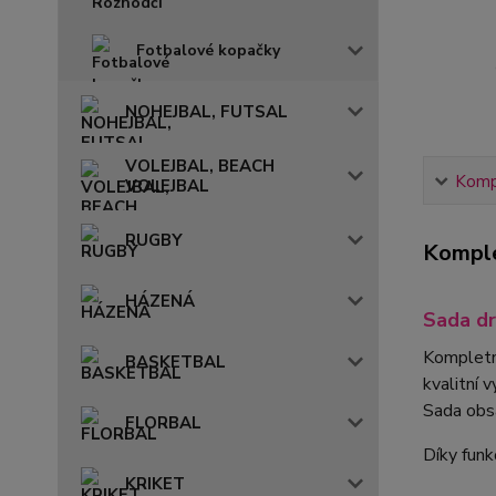
Fotbalové kopačky
NOHEJBAL, FUTSAL
VOLEJBAL, BEACH
Kompl
VOLEJBAL
RUGBY
Komple
HÁZENÁ
Sada d
Kompletn
BASKETBAL
kvalitní 
Sada obs
FLORBAL
Díky funk
KRIKET