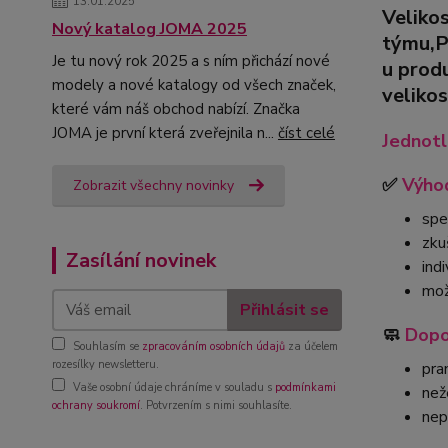
13.01.2025
Veliko
Nový katalog JOMA 2025
týmu,
Je tu nový rok 2025 a s ním přichází nové
u prod
modely a nové katalogy od všech značek,
velikos
které vám náš obchod nabízí. Značka
JOMA je první která zveřejnila n...
číst celé
Jednotl
✅
Výhod
Zobrazit všechny novinky
spe
zku
Zasílání novinek
ind
mož
Přihlásit se
🧼
Dopo
Souhlasím se
zpracováním osobních údajů
za účelem
rozesílky newsletteru.
pra
Vaše osobní údaje chráníme v souladu s
podmínkami
než
ochrany soukromí
. Potvrzením s nimi souhlasíte.
nep