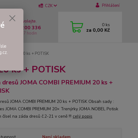
Přihlášení
CZK
 si rady? Zavolejte.
vé
0
ks
 +420 737 200 336
za
0,00 Kč
í-Pátek: 8 - 17 hodin
sle
.cz.
 PREMIUM 20 ks + POTISK
0 ks + POTISK
a dresů JOMA COMBI PREMIUM 20 ks +
ISK
resů JOMA COMBI PREMIUM 20 ks + POTISK Obsah sady :
res JOMA COMBI PREMIUM 20× Trenýrky JOMA NOBEL Potisk
 čísel na záda dresů č.2-21 v ceně !!!
celý popis
tupnost
Není skladem