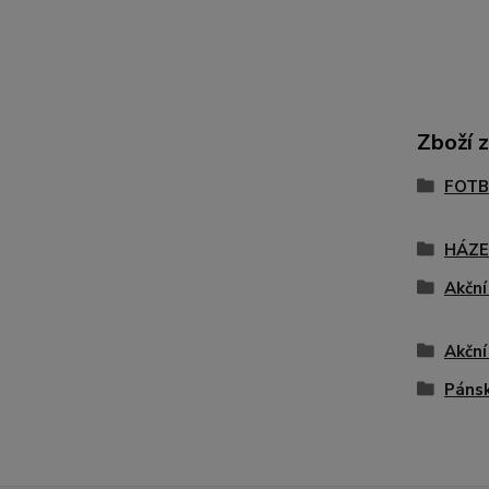
Zboží 
FOTB
HÁZ
Akční
Akční
Páns