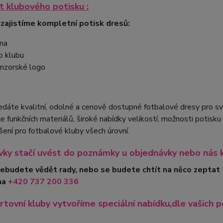
 klubového potisku :
 zajistíme kompletní potisk dresů:
na
o klubu
nzorské logo
edáte kvalitní, odolné a cenově dostupné fotbalové dresy pro 
 funkčních materiálů, široké nabídky velikostí, možnosti potis
ešení pro fotbalové kluby všech úrovní.
ky stačí uvést do poznámky u objednávky nebo nás 
nebudete vědět rady, nebo se budete chtít na něco zeptat
na
+420
737 200 336
rtovní kluby vytvoříme speciální nabídku,dle vašich p