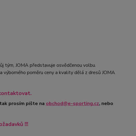
svůj tým, JOMA představuje osvědčenou volbu.
ku a výborného poměru ceny a kvality dělá z dresů JOMA
kontaktovat.
 tak prosím pište na
obchod@e-sporting.cz
, nebo
ožadavků !!!