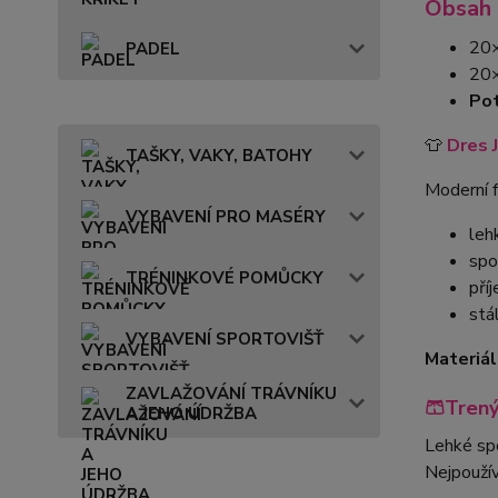
Obsah 
20
PADEL
20
Pot
👕
Dres 
TAŠKY, VAKY, BATOHY
Moderní f
VYBAVENÍ PRO MASÉRY
leh
spo
TRÉNINKOVÉ POMŮCKY
pří
stá
VYBAVENÍ SPORTOVIŠŤ
Materiál
ZAVLAŽOVÁNÍ TRÁVNÍKU
🩳Tren
A JEHO ÚDRŽBA
Lehké spo
Nejpouží