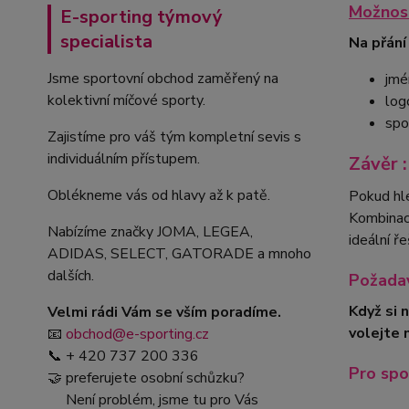
Možnost
E-sporting týmový
specialista
Na přání
Jsme sportovní obchod zaměřený na
jmé
kolektivní míčové sporty.
log
spo
Zajistíme pro váš tým kompletní sevis s
individuálním přístupem.
Závěr :
Oblékneme vás od hlavy až k patě.
Pokud hl
Kombinace
Nabízíme značky JOMA, LEGEA,
ideální ř
ADIDAS, SELECT, GATORADE a mnoho
dalších.
Požadav
Když si 
Velmi rádi Vám se vším poradíme.
volejte 
📧
obchod@e-sporting.cz
📞 + 420 737 200 336
Pro spo
🤝 preferujete osobní schůzku?
Není problém, jsme tu pro Vás