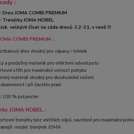
sady :
×
Dres JOMA COMBI PREMIUM
×
Trenýrky JOMA NOBEL
isk velkých čísel na záda dresů č.2-21, v ceně !!!
JOMA COMBI PREMIUM :
otbalový dres vhodný pro zápasy i trénink.
ký a prodyšný materiál pro efektivní odvod potu
rtovní střih pro maximální volnost pohybu
jemný materiál vhodný pro dlouhodobé nošení
lobarevnost i při častém praní
:
100 % polyester
ýrky JOMA NOBEL :
rtovní trenýrky bez vnitřních slipů, navržené pro maximální poho
vanejší model trenýrek JOMA.