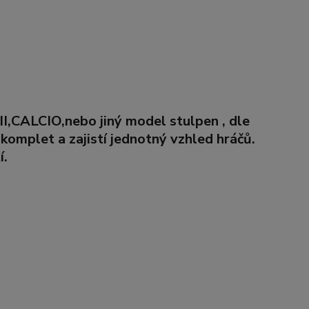
II
,
CALCIO,
nebo jiný model stulpen
,
dle
omplet a zajistí jednotný vzhled hráčů.
í.