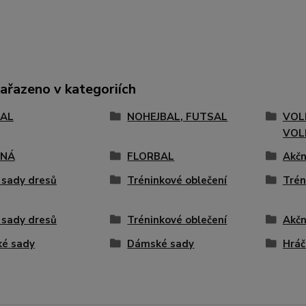
zařazeno v kategoriích
AL
NOHEJBAL, FUTSAL
VOL
VOL
ENÁ
FLORBAL
Akčn
 sady dresů
Tréninkové oblečení
Trén
 sady dresů
Tréninkové oblečení
Akčn
ké sady
Dámské sady
Hráč