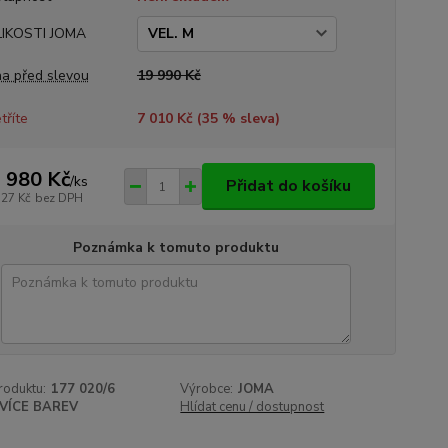
LIKOSTI JOMA
a před slevou
19 990 Kč
tříte
7 010 Kč (
35
% sleva)
 980 Kč
/
ks
Přidat do košíku
727 Kč
bez DPH
Poznámka k tomuto produktu
roduktu:
177 020/6
Výrobce:
JOMA
VÍCE BAREV
Hlídat cenu / dostupnost