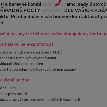
sti a barevné kombinace lze v rámci sady libovo
PŘÍPADNĚ POČTY NAVÝŠIT DLE VAŠICH POŽADA
uktu. Po objednávce vás budeme kontaktovat pro 
tí.
ivé díly sady lze během sezóny doobjednat, tento mo
y nákupu na e-sporting.cz
cialista na vybavení sportovních klubů
šenosti s týmovými objednávkami
ividuální přístup ke klubům
nost doobjednání dalších kusů během sezóny
ručená údržba :
ní na 30 °C
ehlit přes potisk
oužívat aviváž pro zachování funkčních vlastností