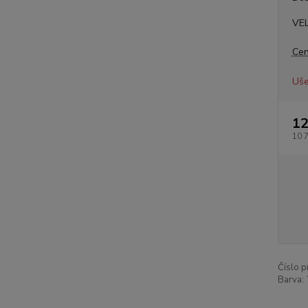
VE
Cen
Uše
12
10 
Číslo p
Barva: