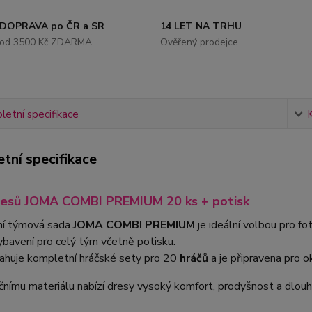
DOPRAVA po ČR a SR
14 LET NA TRHU
od 3500 Kč ZDARMA
Ověřený prodejce
etní specifikace
tní specifikace
resů JOMA COMBI PREMIUM 20 ks + potisk
í týmová sada
JOMA COMBI PREMIUM
je ideální volbou pro fo
vybavení pro celý tým včetně potisku.
ahuje kompletní hráčské sety pro 20
hráčů
a je připravena pro ok
čnímu materiálu nabízí dresy vysoký komfort, prodyšnost a dlouh