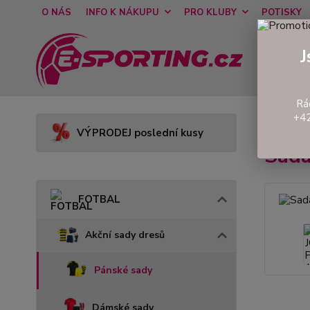
O NÁS
INFO K NÁKUPU
PRO KLUBY
POTISKY
J
Rá
+42
Úvod
VÝPRODEJ poslední kusy
Sad
FOTBAL
Akční sady dresů
Pánské sady
Dámské sady