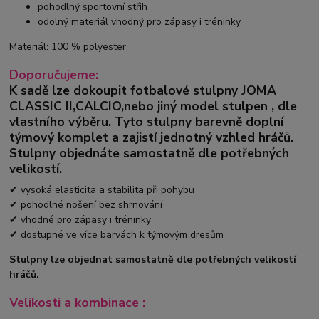
pohodlný sportovní střih
odolný materiál vhodný pro zápasy i tréninky
Materiál: 100 % polyester
Doporučujeme:
K sadě lze dokoupit fotbalové stulpny
JOMA
CLASSIC II
,
CALCIO,
nebo jiný model stulpen
,
dle
vlastního výběru.
Tyto stulpny barevně doplní
týmový komplet a zajistí jednotný vzhled hráčů.
Stulpny objednáte samostatně dle potřebných
velikostí.
✔ vysoká elasticita a stabilita při pohybu
✔ pohodlné nošení bez shrnování
✔ vhodné pro zápasy i tréninky
✔ dostupné ve více barvách k týmovým dresům
Stulpny lze objednat samostatně dle potřebných velikostí
hráčů.
Velikosti a kombinace :