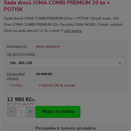
Sada dresů JOMA COMBI PREMIUM 20 ks +
POTISK
Sada dresů JOMA COMBI PREMIUM 20 ks + POTISK Obsah sady : 20×
Dres JOMA COMBI PREMIUM 20× Trenýrky JOMA NOBEL Potisk velkých
čísel na záda dresů č.2-21 v ceně !!!
celý popis
Dostupnost
Není skladem
VELIKOSTI JOMA
Cena před
19 990 Kč
slevou
Ušetříte
7 010 Kč (
35
% sleva)
12 980 Kč
/
ks
10 727 Kč
bez DPH
Přidat do košíku
Poznámka k tomuto produktu