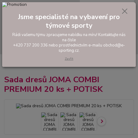
0
ks
tel: +420 737 200 336
CZK
za
0,00 Kč
Pondělí-Pátek: 8 - 17 hodin
Jsme specialisté na vybavení pro
týmové sporty
Menu
Rádi vašemu týmu zpracujeme nabídku na míru! Kontaktujte nás
na čísle
Hledat
+420 737 200 336 nebo prostřednictvím e-mailu obchod@e-
sporting.cz.
Zavřít
Úvod
FOTBAL
Akční sady dresů
Pánské sady
Sada dresů JOMA
COMBI PREMIUM 20 ks + POTISK
Sada dresů JOMA COMBI
PREMIUM 20 ks + POTISK