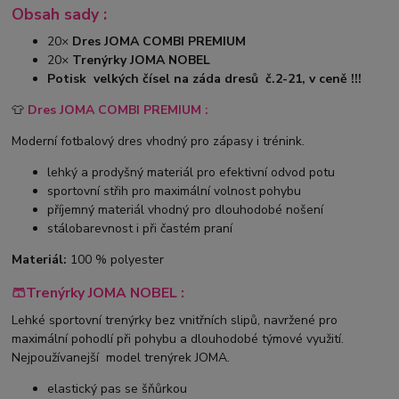
Obsah sady :
20×
Dres JOMA COMBI PREMIUM
20×
Trenýrky JOMA NOBEL
Potisk velkých čísel na záda dresů č.2-21, v ceně !!!
👕
Dres JOMA COMBI PREMIUM :
Moderní fotbalový dres vhodný pro zápasy i trénink.
lehký a prodyšný materiál pro efektivní odvod potu
sportovní střih pro maximální volnost pohybu
příjemný materiál vhodný pro dlouhodobé nošení
stálobarevnost i při častém praní
Materiál:
100 % polyester
🩳Trenýrky JOMA NOBEL :
Lehké sportovní trenýrky bez vnitřních slipů, navržené pro
maximální pohodlí při pohybu a dlouhodobé týmové využití.
Nejpoužívanejší model trenýrek JOMA.
elastický pas se šňůrkou