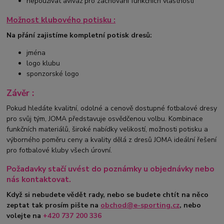
nepoužívat aviváž pro zachování funkčních vlastností
Možnost klubového potisku :
Na přání zajistíme kompletní potisk dresů:
jména
logo klubu
sponzorské logo
Závěr :
Pokud hledáte kvalitní, odolné a cenově dostupné fotbalové dresy
pro svůj tým, JOMA představuje osvědčenou volbu. Kombinace
funkčních materiálů, široké nabídky velikostí, možnosti potisku a
výborného poměru ceny a kvality dělá z dresů JOMA ideální řešení
pro fotbalové kluby všech úrovní.
Požadavky stačí uvést do poznámky u objednávky nebo
nás kontaktovat.
Když si nebudete vědět rady, nebo se budete chtít na něco
zeptat tak prosím pište na
obchod@e-sporting.cz
, nebo
volejte na
+420
737 200 336