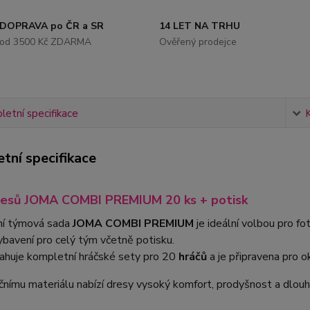
DOPRAVA po ČR a SR
14 LET NA TRHU
od 3500 Kč ZDARMA
Ověřený prodejce
etní specifikace
tní specifikace
resů JOMA COMBI PREMIUM 20 ks + potisk
í týmová sada
JOMA COMBI PREMIUM
je ideální volbou pro fo
vybavení pro celý tým včetně potisku.
ahuje kompletní hráčské sety pro 20
hráčů
a je připravena pro ok
čnímu materiálu nabízí dresy vysoký komfort, prodyšnost a dlouh