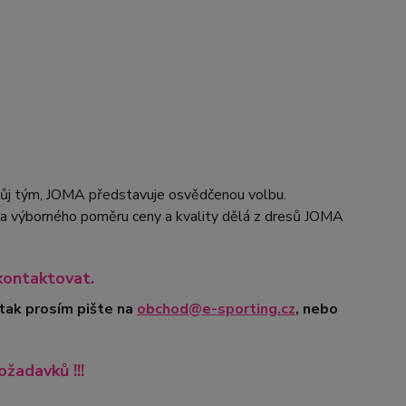
svůj tým, JOMA představuje osvědčenou volbu.
ku a výborného poměru ceny a kvality dělá z dresů JOMA
kontaktovat.
 tak prosím pište na
obchod@e-sporting.cz
, nebo
ožadavků !!!