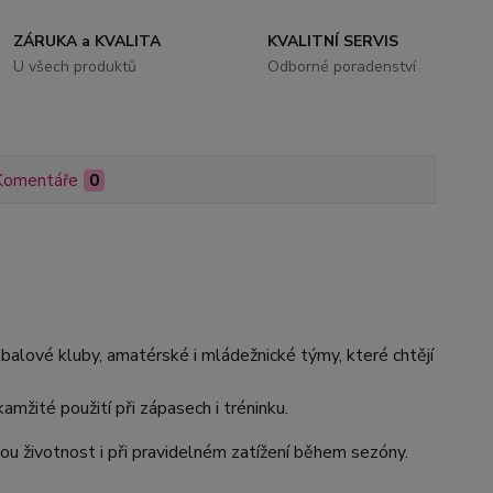
ZÁRUKA a KVALITA
KVALITNÍ SERVIS
U všech produktů
Odborné poradenství
Komentáře
0
tbalové kluby, amatérské i mládežnické týmy, které chtějí
amžité použití při zápasech i tréninku.
ou životnost i při pravidelném zatížení během sezóny.