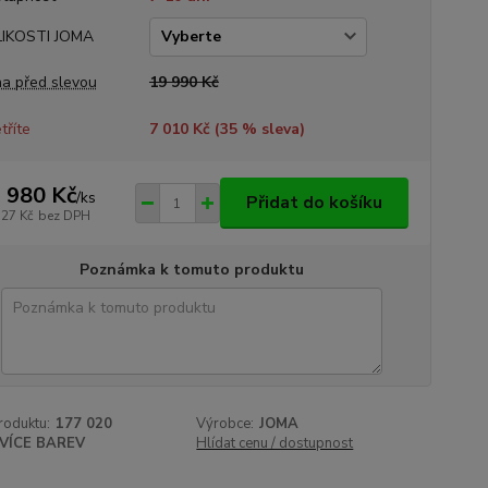
LIKOSTI JOMA
a před slevou
19 990 Kč
tříte
7 010 Kč (
35
% sleva)
 980 Kč
/
ks
Přidat do košíku
727 Kč
bez DPH
Poznámka k tomuto produktu
roduktu:
177 020
Výrobce:
JOMA
VÍCE BAREV
Hlídat cenu / dostupnost