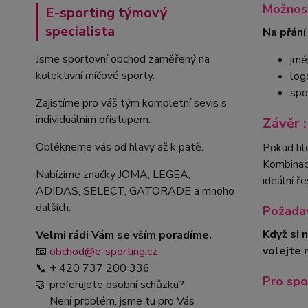
Možnost
E-sporting týmový
specialista
Na přání
Jsme sportovní obchod zaměřený na
jmé
kolektivní míčové sporty.
log
spo
Zajistíme pro váš tým kompletní sevis s
individuálním přístupem.
Závěr :
Oblékneme vás od hlavy až k patě.
Pokud hl
Kombinace
Nabízíme značky JOMA, LEGEA,
ideální ř
ADIDAS, SELECT, GATORADE a mnoho
dalších.
Požadav
Když si 
Velmi rádi Vám se vším poradíme.
volejte 
📧
obchod@e-sporting.cz
📞 + 420 737 200 336
Pro spo
🤝 preferujete osobní schůzku?
Není problém, jsme tu pro Vás