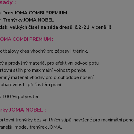
sady :
×
Dres JOMA COMBI PREMIUM
×
Trenýrky JOMA NOBEL
isk velkých čísel na záda dresů č.2-21, v ceně !!!
JOMA COMBI PREMIUM :
otbalový dres vhodný pro zápasy i trénink.
ký a prodyšný materiál pro efektivní odvod potu
rtovní střih pro maximální volnost pohybu
jemný materiál vhodný pro dlouhodobé nošení
lobarevnost i při častém praní
:
100 % polyester
ýrky JOMA NOBEL :
rtovní trenýrky bez vnitřních slipů, navržené pro maximální poho
vanejší model trenýrek JOMA.