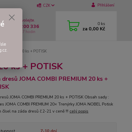
Přihlášení
CZK
 si rady? Zavolejte.
vé
0
ks
 +420 737 200 336
za
0,00 Kč
í-Pátek: 8 - 17 hodin
sle
.cz.
 PREMIUM 20 ks + POTISK
0 ks + POTISK
a dresů JOMA COMBI PREMIUM 20 ks +
ISK
resů JOMA COMBI PREMIUM 20 ks + POTISK Obsah sady :
res JOMA COMBI PREMIUM 20× Trenýrky JOMA NOBEL Potisk
 čísel na záda dresů č.2-21 v ceně !!!
celý popis
tupnost
7-10 dní