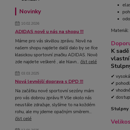
ela
Novinky
poh
odo
10.02.2026
Materiál
ADIDAS nově u nás na shopu !!!
Máme pro vás skvělou zprávu. Nově na
Doporu
našem shopu najdete další dalo by se říce
K sadě
klasickou sportovní značku ADIDAS. Nově
vlastn
zde najdete veškeré , ale hlavn...
číst celé
Stulpn
03.03.2025
✔ vysoká 
Nová levnější doprava s DPD !!!
✔ pohodl
✔ vhodné 
Na začátku nové sportovní sezóny mám
✔ dostup
pro vás dobrou zprávu !!! Vše okolo nás
neustále zdražuje, slyšíme to na koždém
Stulpny 
rohu, ale my jdeme opačným směrem...
číst celé
Veliko