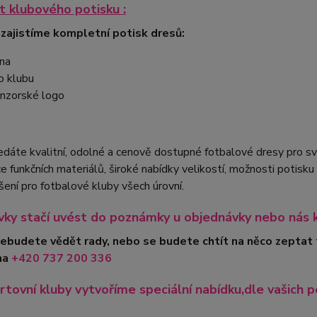
 klubového potisku :
 zajistíme kompletní potisk dresů:
na
o klubu
nzorské logo
edáte kvalitní, odolné a cenově dostupné fotbalové dresy pro 
 funkčních materiálů, široké nabídky velikostí, možnosti potis
ešení pro fotbalové kluby všech úrovní.
ky stačí uvést do poznámky u objednávky nebo nás 
nebudete vědět rady, nebo se budete chtít na něco zeptat
na
+420
737 200 336
rtovní kluby vytvoříme speciální nabídku,dle vašich p