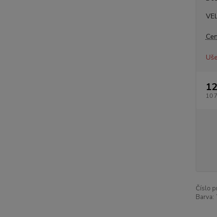
VE
Cen
Uše
12
10 
Číslo p
Barva: