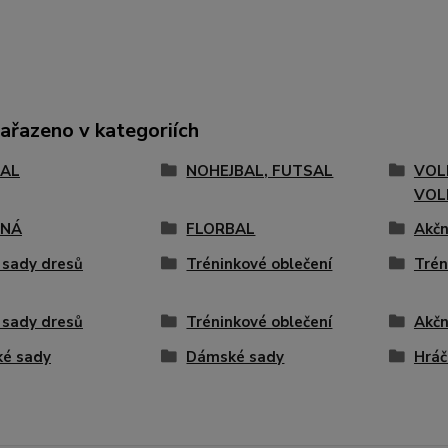
zařazeno v kategoriích
AL
NOHEJBAL, FUTSAL
VOL
VOL
ENÁ
FLORBAL
Akčn
 sady dresů
Tréninkové oblečení
Trén
 sady dresů
Tréninkové oblečení
Akčn
ké sady
Dámské sady
Hráč