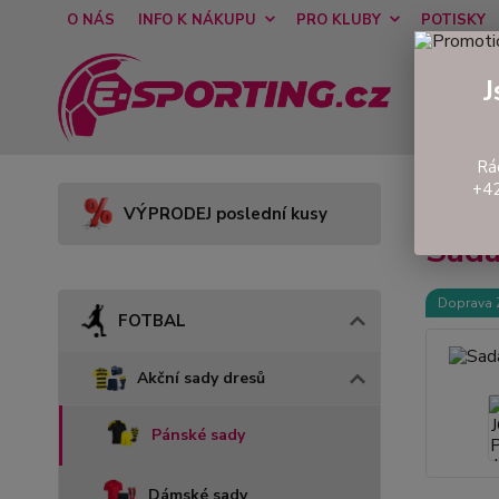
O NÁS
INFO K NÁKUPU
PRO KLUBY
POTISKY
J
Rá
+42
Úvod
VÝPRODEJ poslední kusy
Sad
Doprava
FOTBAL
Akční sady dresů
Pánské sady
Dámské sady