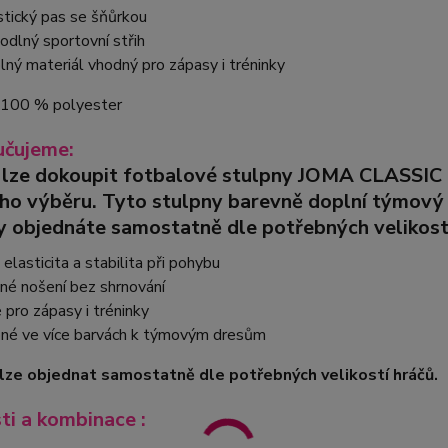
stický pas se šňůrkou
odlný sportovní střih
lný materiál vhodný pro zápasy i tréninky
: 100 % polyester
čujeme:
 lze dokoupit fotbalové stulpny
JOMA CLASSIC 
ího výběru.
Tyto stulpny barevně doplní týmový k
y objednáte samostatně dle potřebných velikost
elasticita a stabilita při pohybu
né nošení bez shrnování
pro zápasy i tréninky
né ve více barvách k týmovým dresům
lze objednat samostatně dle potřebných velikostí hráčů.
sti a kombinace :