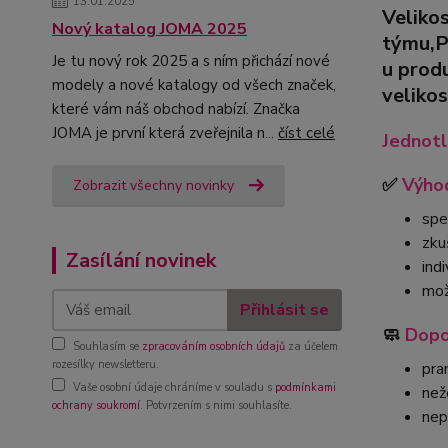
13.01.2025
Veliko
Nový katalog JOMA 2025
týmu,
Je tu nový rok 2025 a s ním přichází nové
u prod
modely a nové katalogy od všech značek,
velikos
které vám náš obchod nabízí. Značka
JOMA je první která zveřejnila n...
číst celé
Jednotl
✅
Výhod
Zobrazit všechny novinky
spe
zku
Zasílání novinek
ind
mož
Přihlásit se
🧼
Dopo
Souhlasím se
zpracováním osobních údajů
za účelem
rozesílky newsletteru.
pra
Vaše osobní údaje chráníme v souladu s
podmínkami
než
ochrany soukromí
. Potvrzením s nimi souhlasíte.
nep