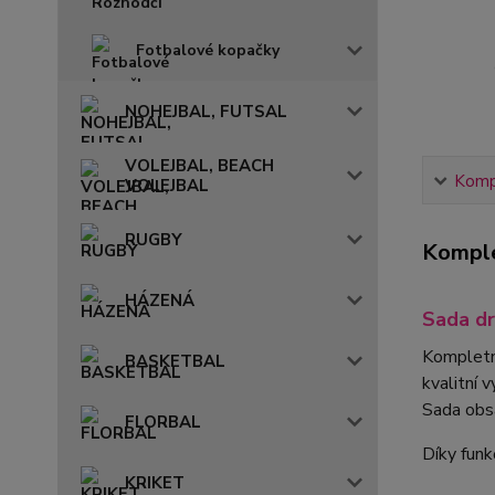
Fotbalové kopačky
NOHEJBAL, FUTSAL
VOLEJBAL, BEACH
Kompl
VOLEJBAL
RUGBY
Komple
HÁZENÁ
Sada d
Kompletn
BASKETBAL
kvalitní 
Sada obs
FLORBAL
Díky funk
KRIKET