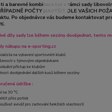
sti a barevné kombinace lze v rámci sady libovo
PŘÍPADNĚ POČTY NAVÝŠIT DLE VAŠICH POŽADA
uktu. Po objednávce vás budeme kontaktovat pro 
tí.
ivé díly sady lze během sezóny doobjednat, tento mo
y nákupu na e-sporting.cz
cialista na vybavení sportovních klubů
šenosti s týmovými objednávkami
ividuální přístup ke klubům
nost doobjednání dalších kusů během sezóny
ručená údržba :
ní na 30 °C
ehlit přes potisk
oužívat aviváž pro zachování funkčních vlastností