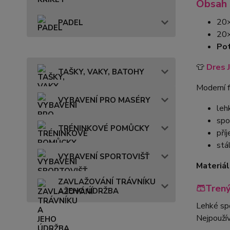
Obsah 
20
PADEL
20
Pot
👕
Dres 
TAŠKY, VAKY, BATOHY
Moderní f
VYBAVENÍ PRO MASÉRY
leh
spo
TRÉNINKOVÉ POMŮCKY
pří
stá
VYBAVENÍ SPORTOVIŠŤ
Materiál
ZAVLAŽOVÁNÍ TRÁVNÍKU
🩳Tren
A JEHO ÚDRŽBA
Lehké spo
Nejpouží