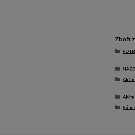
Zboží 
FOTB
HÁZ
Akční
Akční
Páns