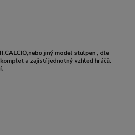
II
,
CALCIO,
nebo jiný model stulpen
,
dle
omplet a zajistí jednotný vzhled hráčů.
í.