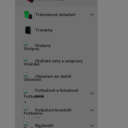
Tréninkové oblečení
Trenýrky
Stulpny
Hráčské sety a soupravy
Oblečení do deště
Fotbalové a futsalové
míče
Fotbaloví brankáři
Rozhodčí