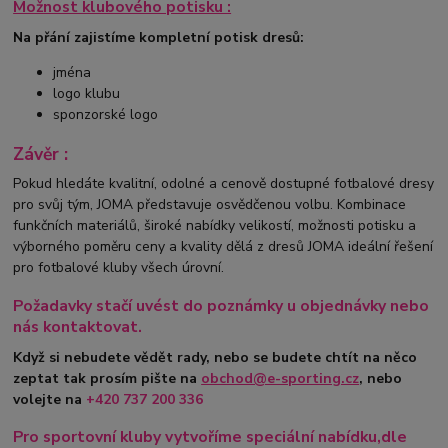
Možnost klubového potisku :
Na přání zajistíme kompletní potisk dresů:
jména
logo klubu
sponzorské logo
Závěr :
Pokud hledáte kvalitní, odolné a cenově dostupné fotbalové dresy
pro svůj tým, JOMA představuje osvědčenou volbu. Kombinace
funkčních materiálů, široké nabídky velikostí, možnosti potisku a
výborného poměru ceny a kvality dělá z dresů JOMA ideální řešení
pro fotbalové kluby všech úrovní.
Požadavky stačí uvést do poznámky u objednávky nebo
nás kontaktovat.
Když si nebudete vědět rady, nebo se budete chtít na něco
zeptat tak prosím pište na
obchod@e-sporting.cz
, nebo
volejte na
+420
737 200 336
Pro sportovní kluby vytvoříme speciální nabídku,dle