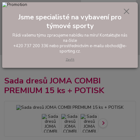
0
ks
tel: +420 737 200 336
CZK
za
0,00 Kč
Pondělí-Pátek: 8 - 17 hodin
Jsme specialisté na vybavení pro
týmové sporty
Menu
Rádi vašemu týmu zpracujeme nabídku na míru! Kontaktujte nás
na čísle
Hledat
+420 737 200 336 nebo prostřednictvím e-mailu obchod@e-
sporting.cz.
Zavřít
Úvod
FOTBAL
Tréninkové oblečení
Hráčské sady a dresy
Sada
dresů JOMA COMBI PREMIUM 15 ks + POTISK
Sada dresů JOMA COMBI
PREMIUM 15 ks + POTISK