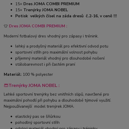
15×
Dres JOMA COMBI PREMIUM
15×
Trenýrky JOMA NOBEL
Potisk velkých čísel na záda dresů č.2-16, v ceně !!!
👕
Dres JOMA COMBI PREMIUM :
Moderní fotbalový dres vhodný pro zápasy i trénink.
lehký a prodyšný materiál pro efektivní odvod potu
sportovní střih pro maximální volnost pohybu
příjemný materiál vhodný pro dlouhodobé nošení
stálobarevnost i při častém praní
Materiál:
100 % polyester
🩳Trenýrky JOMA NOBEL :
Lehké sportovní trenýrky bez vnitřních slipů, navržené pro
maximální pohodlí při pohybu a dlouhodobé týmové využití.
Nejpoužívanejší model trenýrek JOMA.
elastický pas se šňůrkou
pohodlný sportovní střih
odolný materiál vhodný pro zápasy i tréninky