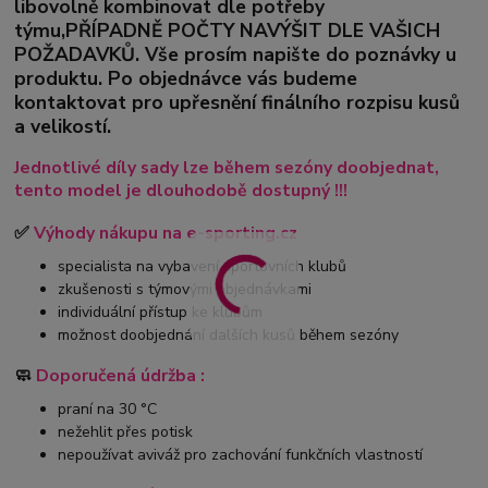
libovolně kombinovat dle potřeby
týmu,PŘÍPADNĚ POČTY NAVÝŠIT DLE VAŠICH
POŽADAVKŮ. Vše prosím napište do poznávky u
produktu. Po objednávce vás budeme
kontaktovat pro upřesnění finálního rozpisu kusů
a velikostí.
Jednotlivé díly sady lze během sezóny doobjednat,
tento model je dlouhodobě dostupný !!!
✅
Výhody nákupu na e-sporting.cz
specialista na vybavení sportovních klubů
zkušenosti s týmovými objednávkami
individuální přístup ke klubům
možnost doobjednání dalších kusů během sezóny
🧼
Doporučená údržba :
praní na 30 °C
nežehlit přes potisk
nepoužívat aviváž pro zachování funkčních vlastností