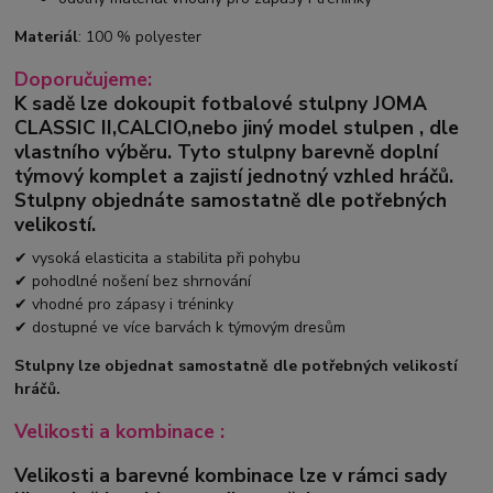
Materiál
: 100 % polyester
Doporučujeme:
K sadě lze dokoupit fotbalové stulpny
JOMA
CLASSIC II
,
CALCIO,
nebo jiný model stulpen
,
dle
vlastního výběru.
Tyto stulpny barevně doplní
týmový komplet a zajistí jednotný vzhled hráčů.
Stulpny objednáte samostatně dle potřebných
velikostí.
✔ vysoká elasticita a stabilita při pohybu
✔ pohodlné nošení bez shrnování
✔ vhodné pro zápasy i tréninky
✔ dostupné ve více barvách k týmovým dresům
Stulpny lze objednat samostatně dle potřebných velikostí
hráčů.
Velikosti a kombinace :
Velikosti a barevné kombinace lze v rámci sady