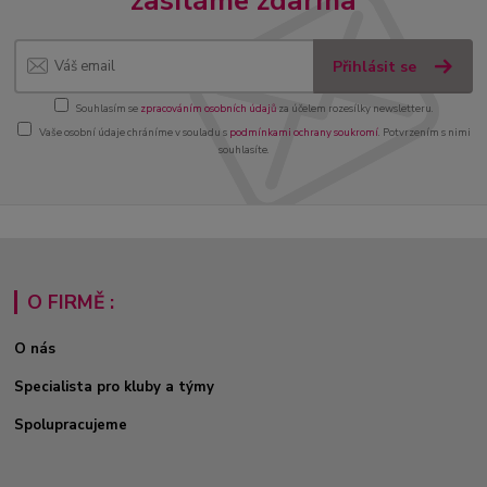
zasíláme zdarma
Přihlásit se
Souhlasím se
zpracováním osobních údajů
za účelem rozesílky newsletteru.
Vaše osobní údaje chráníme v souladu s
podmínkami ochrany soukromí
. Potvrzením s nimi
souhlasíte.
O FIRMĚ :
O nás
Specialista pro kluby a týmy
Spolupracujeme