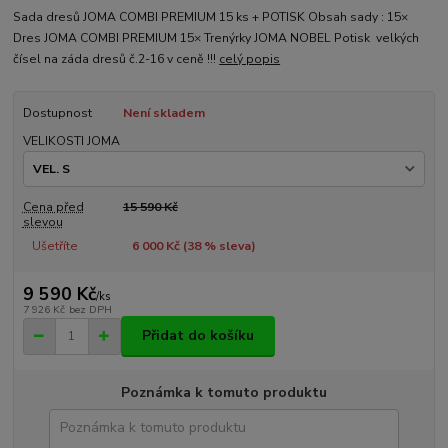
Sada dresů JOMA COMBI PREMIUM 15 ks + POTISK Obsah sady : 15×
Dres JOMA COMBI PREMIUM 15× Trenýrky JOMA NOBEL Potisk velkých
čísel na záda dresů č.2-16 v ceně !!!
celý popis
Dostupnost
Není skladem
VELIKOSTI JOMA
Cena před
15 590 Kč
slevou
Ušetříte
6 000 Kč (
38
% sleva)
9 590 Kč
/
ks
7 926 Kč
bez DPH
Přidat do košíku
Poznámka k tomuto produktu