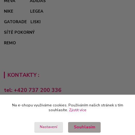
MEVA
ADIDAS
NIKE
LEGEA
GATORADE
LISKI
SÍTĚ POKORNÝ
REMO
KONTAKTY :
tel: +420 737 200 336
Pondělí-Pátek: 8 - 17 hodin
Na e-shopu využíváme cookies. Používáním našich stránek s tím
obchod@e-sporting.cz
souhlasíte.
Zjistit více
Souhlasím
Nastavení