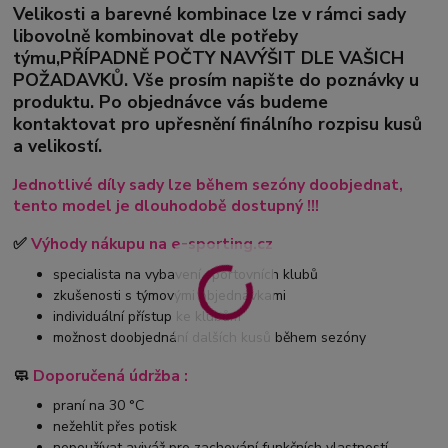
Velikosti a barevné kombinace lze v rámci sady
libovolně kombinovat dle potřeby
týmu,PŘÍPADNĚ POČTY NAVÝŠIT DLE VAŠICH
POŽADAVKŮ. Vše prosím napište do poznávky u
produktu. Po objednávce vás budeme
kontaktovat pro upřesnění finálního rozpisu kusů
a velikostí.
Jednotlivé díly sady lze během sezóny doobjednat,
tento model je dlouhodobě dostupný !!!
✅
Výhody nákupu na e-sporting.cz
specialista na vybavení sportovních klubů
zkušenosti s týmovými objednávkami
individuální přístup ke klubům
možnost doobjednání dalších kusů během sezóny
🧼
Doporučená údržba :
praní na 30 °C
nežehlit přes potisk
nepoužívat aviváž pro zachování funkčních vlastností