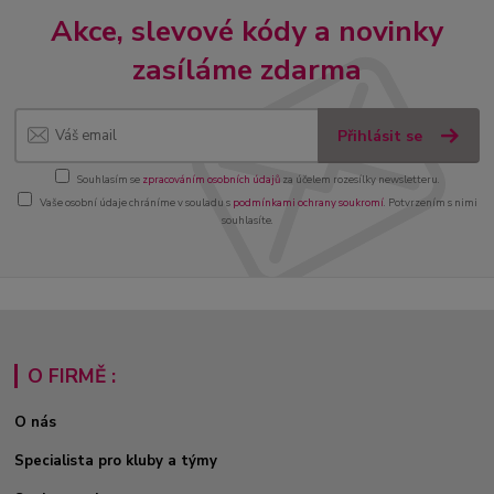
Akce, slevové kódy a novinky
zasíláme zdarma
Přihlásit se
Souhlasím se
zpracováním osobních údajů
za účelem rozesílky newsletteru.
Vaše osobní údaje chráníme v souladu s
podmínkami ochrany soukromí
. Potvrzením s nimi
souhlasíte.
O FIRMĚ :
O nás
Specialista pro kluby a týmy