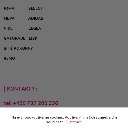
JOMA
SELECT
MEVA
ADIDAS
NIKE
LEGEA
GATORADE
LISKI
SÍTĚ POKORNÝ
REMO
KONTAKTY :
tel: +420 737 200 336
Pondělí-Pátek: 8 - 17 hodin
Na e-shopu využíváme cookies. Používáním našich stránek s tím
obchod@e-sporting.cz
souhlasíte.
Zjistit více