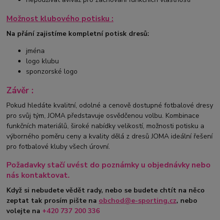
Možnost klubového potisku :
Na přání zajistíme kompletní potisk dresů:
jména
logo klubu
sponzorské logo
Závěr :
Pokud hledáte kvalitní, odolné a cenově dostupné fotbalové dresy
pro svůj tým, JOMA představuje osvědčenou volbu. Kombinace
funkčních materiálů, široké nabídky velikostí, možnosti potisku a
výborného poměru ceny a kvality dělá z dresů JOMA ideální řešení
pro fotbalové kluby všech úrovní.
Požadavky stačí uvést do poznámky u objednávky nebo
nás kontaktovat.
Když si nebudete vědět rady, nebo se budete chtít na něco
zeptat tak prosím pište na
obchod@e-sporting.cz
, nebo
volejte na
+420
737 200 336