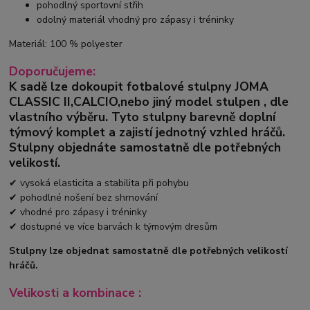
pohodlný sportovní střih
odolný materiál vhodný pro zápasy i tréninky
Materiál: 100 % polyester
Doporučujeme:
K sadě lze dokoupit fotbalové stulpny
JOMA
CLASSIC II
,
CALCIO,
nebo jiný model stulpen
,
dle
vlastního výběru.
Tyto stulpny barevně doplní
týmový komplet a zajistí jednotný vzhled hráčů.
Stulpny objednáte samostatně dle potřebných
velikostí.
✔ vysoká elasticita a stabilita při pohybu
✔ pohodlné nošení bez shrnování
✔ vhodné pro zápasy i tréninky
✔ dostupné ve více barvách k týmovým dresům
Stulpny lze objednat samostatně dle potřebných velikostí
hráčů.
Velikosti a kombinace :