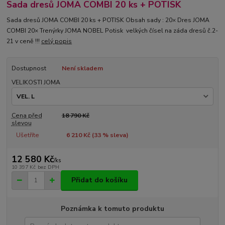
Sada dresů JOMA COMBI 20 ks + POTISK
Sada dresů JOMA COMBI 20 ks + POTISK Obsah sady : 20× Dres JOMA
COMBI 20× Trenýrky JOMA NOBEL Potisk velkých čísel na záda dresů č.2-
21 v ceně !!!
celý popis
Dostupnost
Není skladem
VELIKOSTI JOMA
Cena před
18 790 Kč
slevou
Ušetříte
6 210 Kč (
33
% sleva)
12 580 Kč
/
ks
10 397 Kč
bez DPH
Přidat do košíku
Poznámka k tomuto produktu