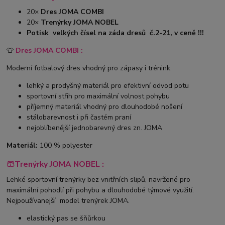
20×
Dres JOMA COMBI
20×
Trenýrky JOMA NOBEL
Potisk velkých čísel na záda dresů č.2-21, v ceně !!!
👕
Dres JOMA COMBI :
Moderní fotbalový dres vhodný pro zápasy i trénink.
lehký a prodyšný materiál pro efektivní odvod potu
sportovní střih pro maximální volnost pohybu
příjemný materiál vhodný pro dlouhodobé nošení
stálobarevnost i při častém praní
nejoblíbenější jednobarevný dres zn. JOMA
Materiál:
100 % polyester
🩳Trenýrky JOMA NOBEL :
Lehké sportovní trenýrky bez vnitřních slipů, navržené pro
maximální pohodlí při pohybu a dlouhodobé týmové využití.
Nejpoužívanejší model trenýrek JOMA.
elastický pas se šňůrkou