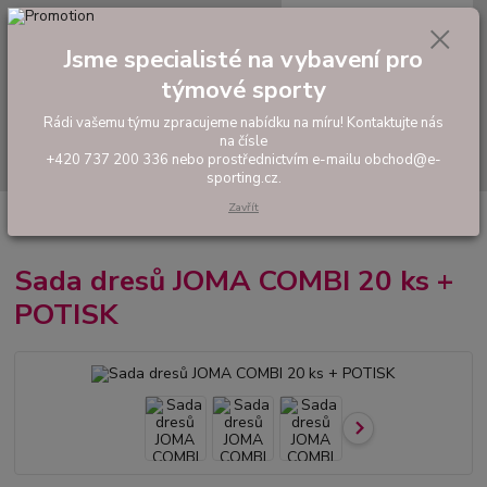
0
ks
tel: +420 737 200 336
CZK
za
0,00 Kč
Pondělí-Pátek: 8 - 17 hodin
Jsme specialisté na vybavení pro
týmové sporty
Menu
Rádi vašemu týmu zpracujeme nabídku na míru! Kontaktujte nás
na čísle
Hledat
+420 737 200 336 nebo prostřednictvím e-mailu obchod@e-
sporting.cz.
Zavřít
Úvod
FOTBAL
Akční sady dresů
Sada dresů JOMA COMBI 20 ks +
POTISK
Sada dresů JOMA COMBI 20 ks +
POTISK