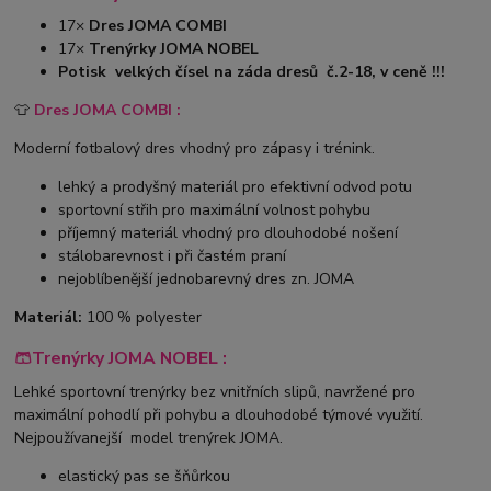
17×
Dres JOMA COMBI
17×
Trenýrky JOMA NOBEL
Potisk velkých čísel na záda dresů č.2-18, v ceně !!!
👕
Dres JOMA COMBI :
Moderní fotbalový dres vhodný pro zápasy i trénink.
lehký a prodyšný materiál pro efektivní odvod potu
sportovní střih pro maximální volnost pohybu
příjemný materiál vhodný pro dlouhodobé nošení
stálobarevnost i při častém praní
nejoblíbenější jednobarevný dres zn. JOMA
Materiál:
100 % polyester
🩳Trenýrky JOMA NOBEL :
Lehké sportovní trenýrky bez vnitřních slipů, navržené pro
maximální pohodlí při pohybu a dlouhodobé týmové využití.
Nejpoužívanejší model trenýrek JOMA.
elastický pas se šňůrkou