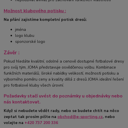
Možnost klubového potisku :
Na přání zajistíme kompletní potisk dresů:
jména
logo klubu
sponzorské logo
Závěr :
Pokud hledáte kvalitní, odolné a cenově dostupné fotbalové dresy
pro svůj tým, JOMA představuje osvědčenou volbu. Kombinace
funkčních materiálů, široké nabídky velikostí, možnosti potisku a
výborného poměru ceny a kvality dělá z dresů JOMA ideální řešení
pro fotbalové kluby všech úrovní.
Požadavky stačí uvést do poznámky u objednávky nebo
nás kontaktovat.
Když si nebudete vědět rady, nebo se budete chtít na něco
zeptat tak prosím pište na
obchod@e-sporting.cz
, nebo
volejte na
+420
737 200 336