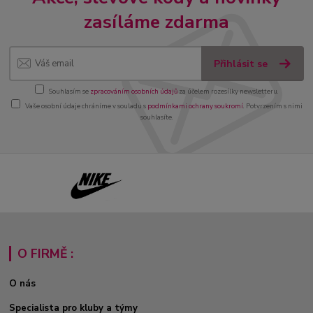
zasíláme zdarma
Přihlásit se
Souhlasím se
zpracováním osobních údajů
za účelem rozesílky newsletteru.
Vaše osobní údaje chráníme v souladu s
podmínkami ochrany soukromí
. Potvrzením s nimi
souhlasíte.
O FIRMĚ :
O nás
Specialista pro kluby a týmy