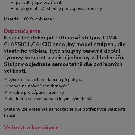
pohodlný sportovní střih
odolný materiál vhodný pro zápasy i tréninky
Materiál: 100 % polyester
Doporučujeme:
K sadě lze dokoupit fotbalové stulpny
JOMA
CLASSIC II
,
CALCIO,
nebo jiný model stulpen
,
dle
vlastního výběru.
Tyto stulpny barevně doplní
týmový komplet a zajistí jednotný vzhled hráčů.
Stulpny objednáte samostatně dle potřebných
velikostí.
✔ vysoká elasticita a stabilita při pohybu
✔ pohodlné nošení bez shrnování
✔ vhodné pro zápasy i tréninky
✔ dostupné ve více barvách k týmovým dresům
Stulpny lze objednat samostatně dle potřebných velikostí
hráčů.
Velikosti a kombinace :