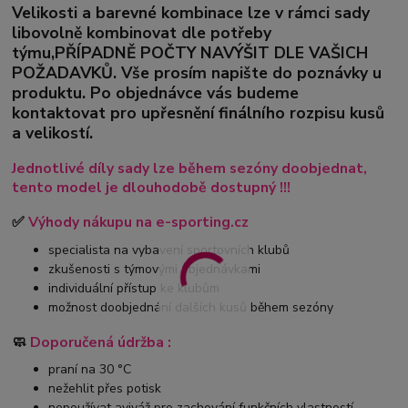
Velikosti a barevné kombinace lze v rámci sady
libovolně kombinovat dle potřeby
týmu,PŘÍPADNĚ POČTY NAVÝŠIT DLE VAŠICH
POŽADAVKŮ. Vše prosím napište do poznávky u
produktu. Po objednávce vás budeme
kontaktovat pro upřesnění finálního rozpisu kusů
a velikostí.
Jednotlivé díly sady lze během sezóny doobjednat,
tento model je dlouhodobě dostupný !!!
✅
Výhody nákupu na e-sporting.cz
specialista na vybavení sportovních klubů
zkušenosti s týmovými objednávkami
individuální přístup ke klubům
možnost doobjednání dalších kusů během sezóny
🧼
Doporučená údržba :
praní na 30 °C
nežehlit přes potisk
nepoužívat aviváž pro zachování funkčních vlastností