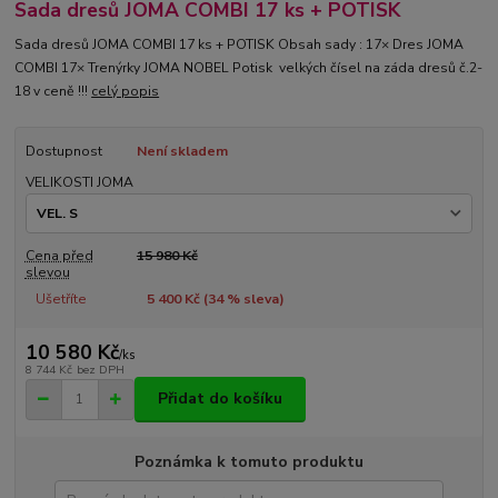
Sada dresů JOMA COMBI 17 ks + POTISK
Sada dresů JOMA COMBI 17 ks + POTISK Obsah sady : 17× Dres JOMA
COMBI 17× Trenýrky JOMA NOBEL Potisk velkých čísel na záda dresů č.2-
18 v ceně !!!
celý popis
Dostupnost
Není skladem
VELIKOSTI JOMA
Cena před
15 980 Kč
slevou
Ušetříte
5 400 Kč (
34
% sleva)
10 580 Kč
/
ks
8 744 Kč
bez DPH
Přidat do košíku
Poznámka k tomuto produktu