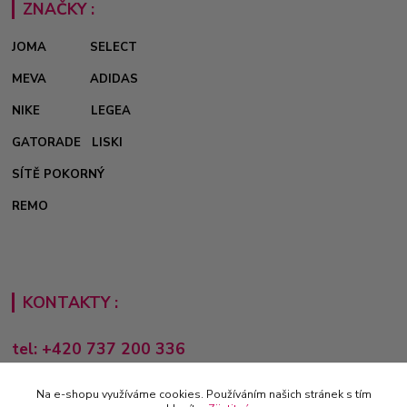
ZNAČKY :
JOMA
SELECT
MEVA
ADIDAS
NIKE
LEGEA
GATORADE
LISKI
SÍTĚ POKORNÝ
REMO
KONTAKTY :
tel: +420 737 200 336
Pondělí-Pátek: 8 - 17 hodin
Na e-shopu využíváme cookies. Používáním našich stránek s tím
obchod@e-sporting.cz