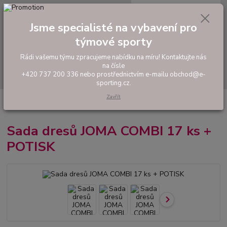
0
ks
tel: +420 737 200 336
CZK
za
0,00 Kč
Pondělí-Pátek: 8 - 17 hodin
Jsme specialisté na vybavení pro
týmové sporty
Menu
Rádi vašemu týmu zpracujeme nabídku na míru! Kontaktujte nás
na čísle
Hledat
+420 737 200 336 nebo prostřednictvím e-mailu obchod@e-
sporting.cz.
Zavřít
Úvod
FOTBAL
Akční sady dresů
Pánské sady
Sada dresů JOMA
COMBI 17 ks + POTISK
Sada dresů JOMA COMBI 17 ks +
POTISK