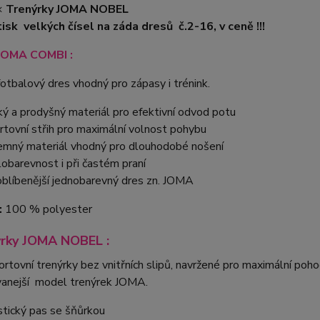
×
Trenýrky JOMA NOBEL
isk velkých čísel na záda dresů č.2-16, v ceně !!!
JOMA COMBI :
otbalový dres vhodný pro zápasy i trénink.
ký a prodyšný materiál pro efektivní odvod potu
rtovní střih pro maximální volnost pohybu
jemný materiál vhodný pro dlouhodobé nošení
lobarevnost i při častém praní
oblíbenější jednobarevný dres zn. JOMA
:
100 % polyester
ýrky JOMA NOBEL :
rtovní trenýrky bez vnitřních slipů, navržené pro maximální poho
vanejší model trenýrek JOMA.
stický pas se šňůrkou