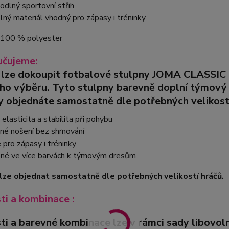
odlný sportovní střih
lný materiál vhodný pro zápasy i tréninky
: 100 % polyester
čujeme:
 lze dokoupit fotbalové stulpny
JOMA CLASSIC 
ího výběru.
Tyto stulpny barevně doplní týmový k
y objednáte samostatně dle potřebných velikost
elasticita a stabilita při pohybu
né nošení bez shrnování
pro zápasy i tréninky
né ve více barvách k týmovým dresům
lze objednat samostatně dle potřebných velikostí hráčů.
sti a kombinace :
sti a barevné kombinace lze v rámci sady libovo