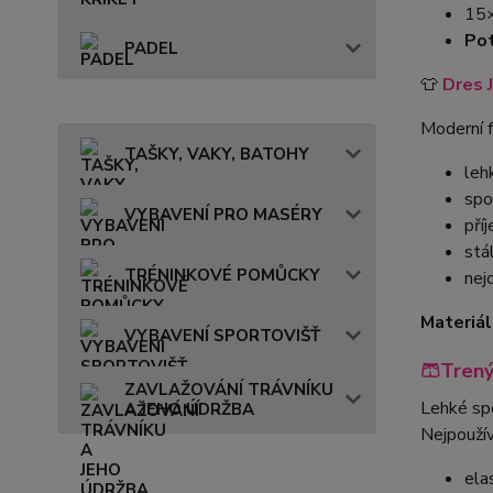
15
Pot
PADEL
👕
Dres 
Moderní f
TAŠKY, VAKY, BATOHY
leh
spo
VYBAVENÍ PRO MASÉRY
pří
stá
TRÉNINKOVÉ POMŮCKY
nej
Materiál
VYBAVENÍ SPORTOVIŠŤ
🩳Tren
ZAVLAŽOVÁNÍ TRÁVNÍKU
Lehké spo
A JEHO ÚDRŽBA
Nejpouží
ela