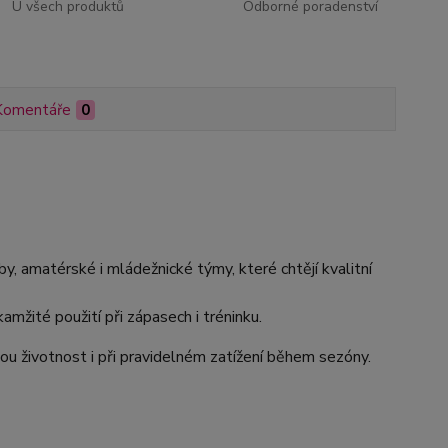
U všech produktů
Odborné poradenství
Komentáře
0
by, amatérské i mládežnické týmy, které chtějí kvalitní
amžité použití při zápasech i tréninku.
ou životnost i při pravidelném zatížení během sezóny.