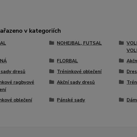
zařazeno v kategoriích
AL
NOHEJBAL, FUTSAL
VOL
VOL
ENÁ
FLORBAL
Akčn
 sady dresů
Tréninkové oblečení
Dres
nkové ragbyové
Akční sady dresů
Trén
ení
nkové oblečení
Pánské sady
Dám