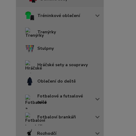
Tréninkové oblečení
Trenýrky
Stulpny
Hráčské sety a soupravy
Oblečení do deště
Fotbalové a futsalové
míče
Fotbaloví brankáři
Rozhodčí