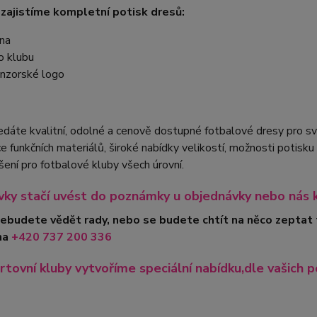
 zajistíme kompletní potisk dresů:
na
o klubu
nzorské logo
edáte kvalitní, odolné a cenově dostupné fotbalové dresy pro 
 funkčních materiálů, široké nabídky velikostí, možnosti potis
ešení pro fotbalové kluby všech úrovní.
ky stačí uvést do poznámky u objednávky nebo nás 
nebudete vědět rady, nebo se budete chtít na něco zeptat
na
+420
737 200 336
rtovní kluby vytvoříme speciální nabídku,dle vašich p