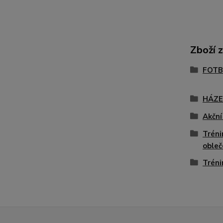
Zboží 
FOTB
HÁZ
Akční
Tréni
obleč
Tréni