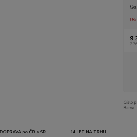
Cen
Uše
9 
7 7
Číslo p
Barva:
DOPRAVA po ČR a SR
14 LET NA TRHU