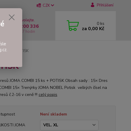
Přihlášení
CZK
 si rady? Zavolejte.
vé
0
ks
 +420 737 200 336
za
0,00 Kč
í-Pátek: 8 - 17 hodin
sle
.cz.
 15 ks + POTISK
TISK
resů JOMA COMBI 15 ks + POTISK Obsah sady : 15× Dres
OMBI 15× Trenýrky JOMA NOBEL Potisk velkých čísel na
esů č.2-16 v ceně !!!
celý popis
tupnost
Není skladem
LIKOSTI JOMA