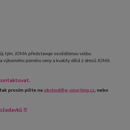
svůj tým, JOMA představuje osvědčenou volbu.
ku a výborného poměru ceny a kvality dělá z dresů JOMA
kontaktovat.
 tak prosím pište na
obchod@e-sporting.cz
, nebo
ožadavků !!!