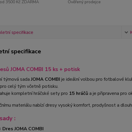
od 3500 Kč ZDARMA
Ověřený prodejce
etní specifikace
tní specifikace
esů JOMA COMBI 15 ks + potisk
í týmová sada
JOMA COMBI
je ideální volbou pro fotbalové klu
pro celý tým včetně potisku.
ahuje kompletní hráčské sety pro
15 hráčů
a je připravena pro ok
čnímu materiálu nabízí dresy vysoký komfort, prodyšnost a dlouh
sady :
×
Dres JOMA COMBI