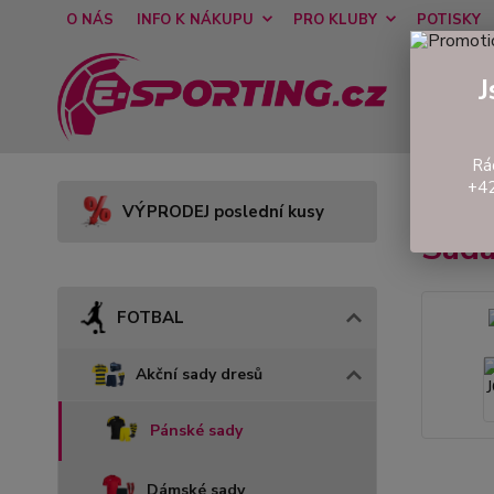
O NÁS
INFO K NÁKUPU
PRO KLUBY
POTISKY
J
Rá
+42
Úvod
VÝPRODEJ poslední kusy
Sada
FOTBAL
Akční sady dresů
Pánské sady
Dámské sady