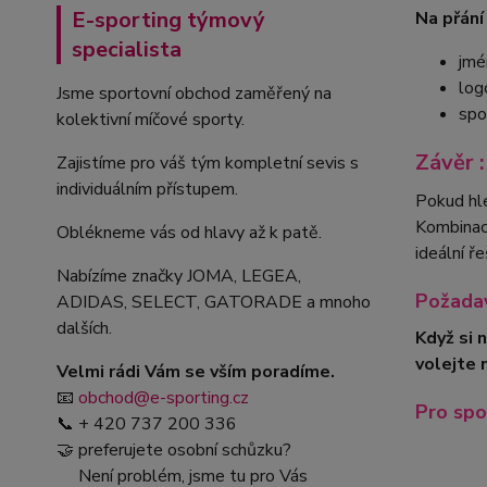
E-sporting týmový
Na přání
specialista
jmé
log
Jsme sportovní obchod zaměřený na
spo
kolektivní míčové sporty.
Závěr :
Zajistíme pro váš tým kompletní sevis s
individuálním přístupem.
Pokud hl
Kombinace
Oblékneme vás od hlavy až k patě.
ideální ř
Nabízíme značky JOMA, LEGEA,
Požadav
ADIDAS, SELECT, GATORADE a mnoho
dalších.
Když si 
volejte 
Velmi rádi Vám se vším poradíme.
📧
obchod@e-sporting.cz
Pro spo
📞 + 420 737 200 336
🤝 preferujete osobní schůzku?
Není problém, jsme tu pro Vás