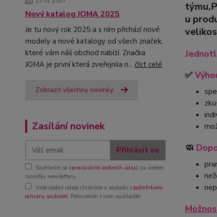
13.01.2025
týmu,
Nový katalog JOMA 2025
u prod
Je tu nový rok 2025 a s ním přichází nové
velikos
modely a nové katalogy od všech značek,
Jednotl
které vám náš obchod nabízí. Značka
JOMA je první která zveřejnila n...
číst celé
✅
Výhod
Zobrazit všechny novinky
spe
zku
ind
Zasílání novinek
mož
🧼
Dopo
Přihlásit se
pra
Souhlasím se
zpracováním osobních údajů
za účelem
než
rozesílky newsletteru.
nep
Vaše osobní údaje chráníme v souladu s
podmínkami
ochrany soukromí
. Potvrzením s nimi souhlasíte.
Možnost