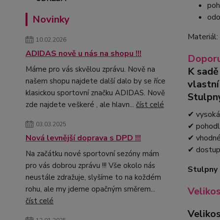
poh
odo
Novinky
Materiál
10.02.2026
ADIDAS nově u nás na shopu !!!
Doporu
Máme pro vás skvělou zprávu. Nově na
K sadě
našem shopu najdete další dalo by se říce
vlastn
klasickou sportovní značku ADIDAS. Nově
Stulpn
zde najdete veškeré , ale hlavn...
číst celé
✔ vysoká 
03.03.2025
✔ pohodl
✔ vhodné 
Nová levnější doprava s DPD !!!
✔ dostup
Na začátku nové sportovní sezóny mám
pro vás dobrou zprávu !!! Vše okolo nás
Stulpny 
neustále zdražuje, slyšíme to na koždém
rohu, ale my jdeme opačným směrem...
Veliko
číst celé
Veliko