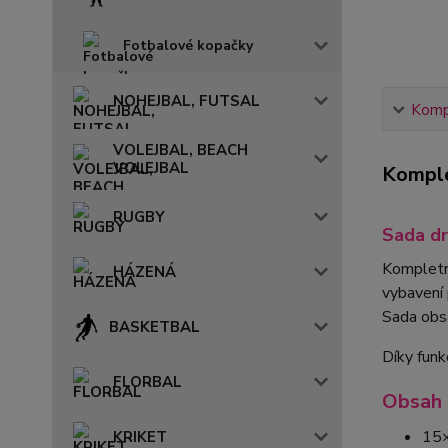
Fotbalové kopačky
NOHEJBAL, FUTSAL
Kompl
VOLEJBAL, BEACH
VOLEJBAL
Komple
RUGBY
Sada dr
Kompletn
HÁZENÁ
vybavení 
Sada obs
BASKETBAL
Díky funk
FLORBAL
Obsah 
15
KRIKET