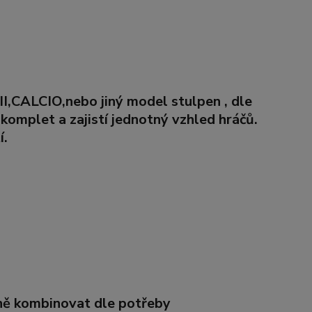
II
,
CALCIO,
nebo jiný model stulpen
,
dle
omplet a zajistí jednotný vzhled hráčů.
í.
lně kombinovat dle potřeby