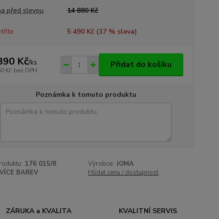
a před slevou
14 880 Kč
tříte
5 490 Kč (
37
% sleva)
390 Kč
/
ks
Přidat do košíku
60 Kč
bez DPH
Poznámka k tomuto produktu
roduktu:
176 015/8
Výrobce:
JOMA
VÍCE BAREV
Hlídat cenu / dostupnost
ZÁRUKA a KVALITA
KVALITNÍ SERVIS