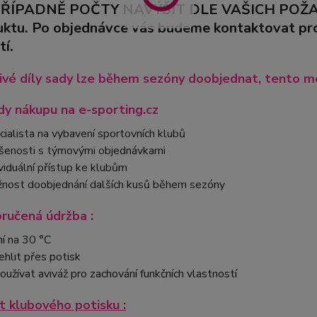
PŘÍPADNĚ POČTY NAVÝŠIT DLE VAŠICH POŽADA
uktu. Po objednávce vás budeme kontaktovat pro 
tí.
ivé díly sady lze během sezóny doobjednat, tento mo
y nákupu na e-sporting.cz
cialista na vybavení sportovních klubů
šenosti s týmovými objednávkami
ividuální přístup ke klubům
nost doobjednání dalších kusů během sezóny
ručená údržba :
ní na 30 °C
ehlit přes potisk
oužívat aviváž pro zachování funkčních vlastností
 klubového potisku :