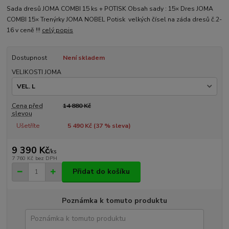
Sada dresů JOMA COMBI 15 ks + POTISK Obsah sady : 15× Dres JOMA
COMBI 15× Trenýrky JOMA NOBEL Potisk velkých čísel na záda dresů č.2-
16 v ceně !!!
celý popis
Dostupnost
Není skladem
VELIKOSTI JOMA
Cena před
14 880 Kč
slevou
Ušetříte
5 490 Kč (
37
% sleva)
9 390 Kč
/
ks
7 760 Kč
bez DPH
Přidat do košíku
Poznámka k tomuto produktu