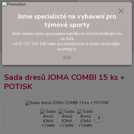
0
ks
tel: +420 737 200 336
CZK
za
0,00 Kč
Pondělí-Pátek: 8 - 17 hodin
Jsme specialisté na vybavení pro
týmové sporty
Menu
Rádi vašemu týmu zpracujeme nabídku na míru! Kontaktujte nás
na čísle
Hledat
+420 737 200 336 nebo prostřednictvím e-mailu obchod@e-
sporting.cz.
Zavřít
Úvod
FOTBAL
Akční sady dresů
Pánské sady
Sada dresů JOMA
COMBI 15 ks + POTISK
Sada dresů JOMA COMBI 15 ks +
POTISK