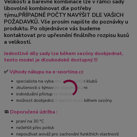
Velikosti a barevné kombinace lze v rámci sady
libovolně kombinovat dle potřeby
týmu,PŘÍPADNĚ POČTY NAVÝŠIT DLE VAŠICH
POŽADAVKŮ. Vše prosím napište do poznávky u
produktu. Po objednávce vás budeme
kontaktovat pro upřesnění finálního rozpisu kusů
a velikostí.
Jednotlivé díly sady lze během sezóny doobjednat,
tento model je dlouhodobě dostupný !!!
✅
Výhody nákupu na e-sporting.cz
specialista na vybavení sportovních klubů
zkušenosti s týmovými objednávkami
individuální přístup ke klubům
možnost doobjednání dalších kusů během sezóny
🧼
Doporučená údržba :
praní na 30 °C
nežehlit přes potisk
nepoužívat aviváž pro zachování funkčních vlastností