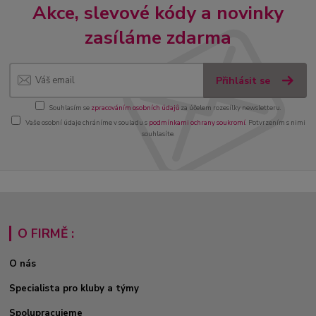
Akce, slevové kódy a novinky
zasíláme zdarma
Přihlásit se
Souhlasím se
zpracováním osobních údajů
za účelem rozesílky newsletteru.
Vaše osobní údaje chráníme v souladu s
podmínkami ochrany soukromí
. Potvrzením s nimi
souhlasíte.
O FIRMĚ :
O nás
Specialista pro kluby a týmy
Spolupracujeme