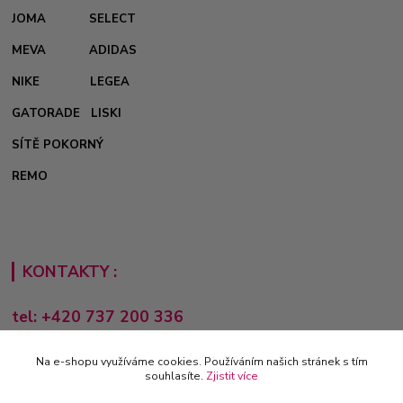
JOMA
SELECT
MEVA
ADIDAS
NIKE
LEGEA
GATORADE
LISKI
SÍTĚ POKORNÝ
REMO
KONTAKTY :
tel: +420 737 200 336
Pondělí-Pátek: 8 - 17 hodin
Na e-shopu využíváme cookies. Používáním našich stránek s tím
obchod@e-sporting.cz
souhlasíte.
Zjistit více