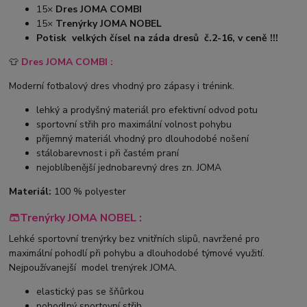
15×
Dres JOMA COMBI
15×
Trenýrky JOMA NOBEL
Potisk velkých čísel na záda dresů č.2-16, v ceně !!!
👕
Dres JOMA COMBI :
Moderní fotbalový dres vhodný pro zápasy i trénink.
lehký a prodyšný materiál pro efektivní odvod potu
sportovní střih pro maximální volnost pohybu
příjemný materiál vhodný pro dlouhodobé nošení
stálobarevnost i při častém praní
nejoblíbenější jednobarevný dres zn. JOMA
Materiál:
100 % polyester
🩳Trenýrky JOMA NOBEL :
Lehké sportovní trenýrky bez vnitřních slipů, navržené pro
maximální pohodlí při pohybu a dlouhodobé týmové využití.
Nejpoužívanejší model trenýrek JOMA.
elastický pas se šňůrkou
pohodlný sportovní střih