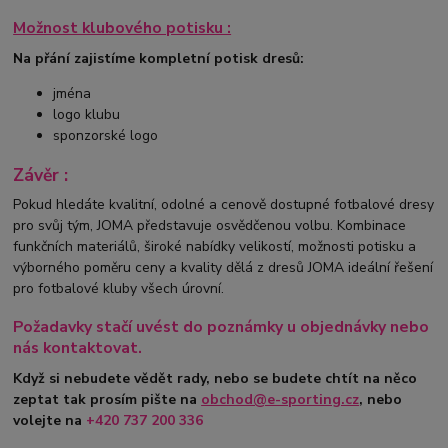
Možnost klubového potisku :
Na přání zajistíme kompletní potisk dresů:
jména
logo klubu
sponzorské logo
Závěr :
Pokud hledáte kvalitní, odolné a cenově dostupné fotbalové dresy
pro svůj tým, JOMA představuje osvědčenou volbu. Kombinace
funkčních materiálů, široké nabídky velikostí, možnosti potisku a
výborného poměru ceny a kvality dělá z dresů JOMA ideální řešení
pro fotbalové kluby všech úrovní.
Požadavky stačí uvést do poznámky u objednávky nebo
nás kontaktovat.
Když si nebudete vědět rady, nebo se budete chtít na něco
zeptat tak prosím pište na
obchod@e-sporting.cz
, nebo
volejte na
+420
737 200 336