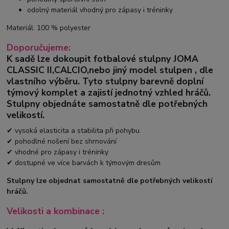
odolný materiál vhodný pro zápasy i tréninky
Materiál: 100 % polyester
Doporučujeme:
K sadě lze dokoupit fotbalové stulpny
JOMA
CLASSIC II
,
CALCIO,
nebo jiný model stulpen
,
dle
vlastního výběru.
Tyto stulpny barevně doplní
týmový komplet a zajistí jednotný vzhled hráčů.
Stulpny objednáte samostatně dle potřebných
velikostí.
✔ vysoká elasticita a stabilita při pohybu
✔ pohodlné nošení bez shrnování
✔ vhodné pro zápasy i tréninky
✔ dostupné ve více barvách k týmovým dresům
Stulpny lze objednat samostatně dle potřebných velikostí
hráčů.
Velikosti a kombinace :