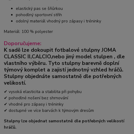
elastický pas se šňůrkou
pohodlný sportovní střih
odolný materiál vhodný pro zápasy i tréninky
Materiál: 100 % polyester
Doporučujeme:
K sadě lze dokoupit fotbalové stulpny
JOMA
CLASSIC II
,
CALCIO,
nebo jiný model stulpen
,
dle
vlastního výběru.
Tyto stulpny barevně doplní
týmový komplet a zajistí jednotný vzhled hráčů.
Stulpny objednáte samostatně dle potřebných
velikostí.
✔ vysoká elasticita a stabilita při pohybu
✔ pohodlné nošení bez shrnování
✔ vhodné pro zápasy i tréninky
✔ dostupné ve více barvách k týmovým dresům
Stulpny lze objednat samostatně dle potřebných velikostí
hráčů.