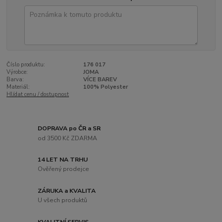
Číslo produktu:
176 017
Výrobce:
JOMA
Barva:
VÍCE BAREV
Materiál:
100% Polyester
Hlídat cenu / dostupnost
DOPRAVA po ČR a SR
od 3500 Kč ZDARMA
14 LET NA TRHU
Ověřený prodejce
ZÁRUKA a KVALITA
U všech produktů
KVALITNÍ SERVIS