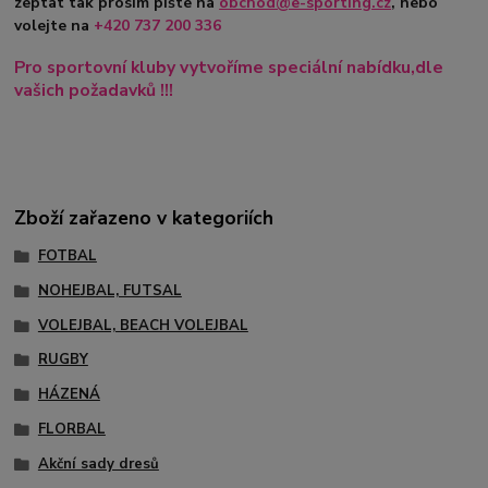
zeptat tak prosím pište na
obchod@e-sporting.cz
, nebo
volejte na
+420
737 200 336
Pro sportovní kluby vytvoříme speciální nabídku,dle
vašich požadavků !!!
Zboží zařazeno v kategoriích
FOTBAL
NOHEJBAL, FUTSAL
VOLEJBAL, BEACH VOLEJBAL
RUGBY
HÁZENÁ
FLORBAL
Akční sady dresů