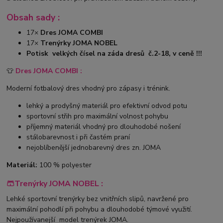
Obsah sady :
17×
Dres JOMA COMBI
17×
Trenýrky JOMA NOBEL
Potisk velkých čísel na záda dresů č.2-18, v ceně !!!
👕
Dres JOMA COMBI :
Moderní fotbalový dres vhodný pro zápasy i trénink.
lehký a prodyšný materiál pro efektivní odvod potu
sportovní střih pro maximální volnost pohybu
příjemný materiál vhodný pro dlouhodobé nošení
stálobarevnost i při častém praní
nejoblíbenější jednobarevný dres zn. JOMA
Materiál:
100 % polyester
🩳Trenýrky JOMA NOBEL :
Lehké sportovní trenýrky bez vnitřních slipů, navržené pro
maximální pohodlí při pohybu a dlouhodobé týmové využití.
Nejpoužívanejší model trenýrek JOMA.