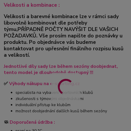
Velikosti a kombinace :
Velikosti a barevné kombinace lze v rámci sady
libovolně kombinovat dle potřeby
týmu,PŘÍPADNĚ POČTY NAVÝŠIT DLE VAŠICH
POŽADAVKŮ. Vše prosím napište do poznávky u
produktu. Po objednávce vás budeme
kontaktovat pro upřesnění finálního rozpisu kusů
a velikostí.
Jednotlivé díly sady lze během sezóny doobjednat,
tento model je dlouhodobě dostupný !!!
✅
Výhody nákupu na e-sporting.cz
specialista na vybavení sportovních klubů
zkušenosti s týmovými objednávkami
individuální přístup ke klubům
možnost doobjednání dalších kusů během sezóny
🧼
Doporučená údržba :
praní na 30 °C