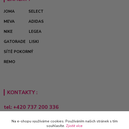
JOMA
SELECT
MEVA
ADIDAS
NIKE
LEGEA
GATORADE
LISKI
SÍTĚ POKORNÝ
REMO
KONTAKTY :
tel: +420 737 200 336
Pondělí-Pátek: 8 - 17 hodin
Na e-shopu využíváme cookies. Používáním našich stránek s tím
obchod@e-sporting.cz
souhlasíte.
Zjistit více