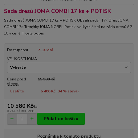
Sada dresů JOMA COMBI 17 ks + POTISK
Sada dresů JOMA COMBI 17 ks + POTISK Obsah sady : 17× Dres JOMA
COMBI 17× Trenýrky JOMA NOBEL Potisk velkých čísel na záda dresů č.2-
18 v ceně !!!
celý popis
Dostupnost
7-10 dní
VELIKOSTI JOMA
Cena před
15 980 Kč
slevou
Ušetříte
5 400 Kč (
34
% sleva)
10 580 Kč
/
ks
8 744 Kč
bez DPH
Přidat do košíku
Poznámka k tomuto produktu