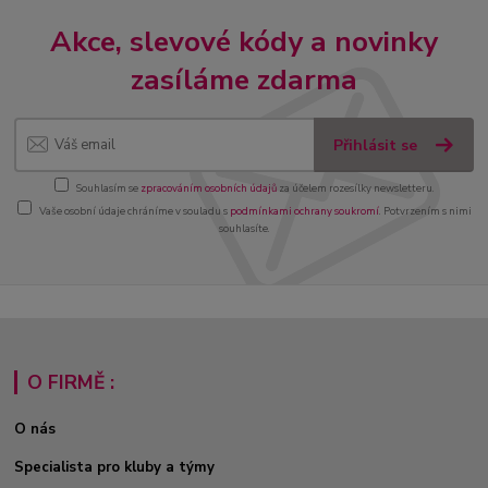
Akce, slevové kódy a novinky
zasíláme zdarma
Přihlásit se
Souhlasím se
zpracováním osobních údajů
za účelem rozesílky newsletteru.
Vaše osobní údaje chráníme v souladu s
podmínkami ochrany soukromí
. Potvrzením s nimi
souhlasíte.
O FIRMĚ :
O nás
Specialista pro kluby a týmy