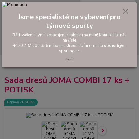
0
ks
tel: +420 737 200 336
CZK
za
0,00 Kč
Pondělí-Pátek: 8 - 17 hodin
Jsme specialisté na vybavení pro
týmové sporty
Menu
Rádi vašemu týmu zpracujeme nabídku na míru! Kontaktujte nás
na čísle
Hledat
+420 737 200 336 nebo prostřednictvím e-mailu obchod@e-
sporting.cz.
Zavřít
Úvod
FOTBAL
Akční sady dresů
Pánské sady
Sada dresů JOMA
COMBI 17 ks + POTISK
Sada dresů JOMA COMBI 17 ks +
POTISK
Doprava ZDARMA