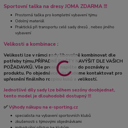
Sportovní taška na dresy JOMA ZDARMA !!!
Prostorná taška pro kompletní vybavení týmu
Odolný materiál
Praktická při transportu celé sady dresů , nebeo jiného
vybavení
Velikosti a kombinace :
Velikosti lze v rámci sady libovolně kombinovat dle
potřeby týmu,PŘÍPADNĚ POČTY NAVÝŠIT DLE VAŠICH
POŽADAVKŮ. Vše prosím napište do poznávky u
produktu. Po objednávce vás budeme kontaktovat pro
upřesnění finálního rozpisu kusů a velikostí.
Jednotlivé díly sady lze během sezóny doobjednat,
tento model je dlouhodobě dostupný !!!
✅
Výhody nákupu na e-sporting.cz
specialista na vybavení sportovních klubů
zkušenosti s týmovými objednávkami
individuální přístup ke klubům