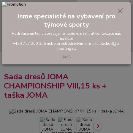
0
ks
tel: +420 737 200 336
CZK
za
0,00 Kč
Pondělí-Pátek: 8 - 17 hodin
Jsme specialisté na vybavení pro
týmové sporty
Menu
Rádi vašemu týmu zpracujeme nabídku na míru! Kontaktujte nás
na čísle
Hledat
+420 737 200 336 nebo prostřednictvím e-mailu obchod@e-
sporting.cz.
Zavřít
Úvod
FOTBAL
Akční sady dresů
Pánské sady
Sada dresů JOMA
CHAMPIONSHIP VIII,15 ks + taška JOMA
Sada dresů JOMA
CHAMPIONSHIP VIII,15 ks +
taška JOMA