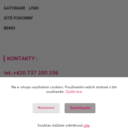
GATORADE
LISKI
SÍTĚ POKORNÝ
REMO
KONTAKTY :
tel: +420 737 200 336
Pondělí-Pátek: 8 - 17 hodin
Na e-shopu využíváme cookies. Používáním našich stránek s tím
obchod@e-sporting.cz
souhlasíte.
Zjistit více
Souhlasím
Nastavení
Souhlas můžete odmítnout
zde
.