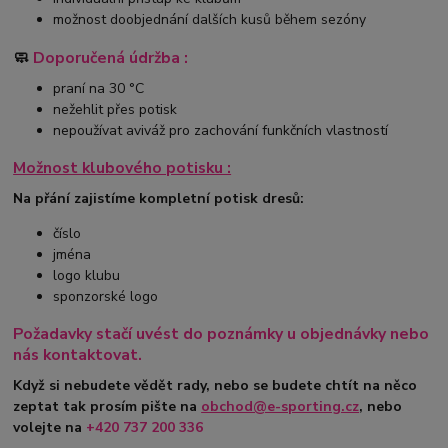
možnost doobjednání dalších kusů během sezóny
🧼
Doporučená údržba :
praní na 30 °C
nežehlit přes potisk
nepoužívat aviváž pro zachování funkčních vlastností
Možnost klubového potisku :
Na přání zajistíme kompletní potisk dresů:
číslo
jména
logo klubu
sponzorské logo
Požadavky stačí uvést do poznámky u objednávky nebo
nás kontaktovat.
Když si nebudete vědět rady, nebo se budete chtít na něco
zeptat tak prosím pište na
obchod@e-sporting.cz
, nebo
volejte na
+420
737 200 336