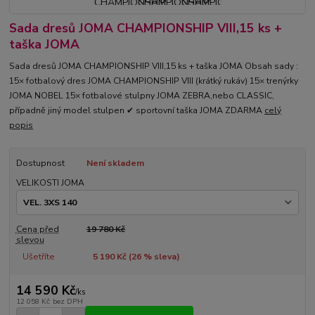
Sada dresů JOMA CHAMPIONSHIP VIII,15 ks +
taška JOMA
Sada dresů JOMA CHAMPIONSHIP VIII,15 ks + taška JOMA Obsah sady :
15× fotbalový dres JOMA CHAMPIONSHIP VIII (krátký rukáv) 15× trenýrky
JOMA NOBEL 15× fotbalové stulpny JOMA ZEBRA,nebo CLASSIC,
případně jiný model stulpen ✔ sportovní taška JOMA ZDARMA
celý
popis
Dostupnost
Není skladem
VELIKOSTI JOMA
Cena před
19 780 Kč
slevou
Ušetříte
5 190 Kč (
26
% sleva)
14 590 Kč
/
ks
12 058 Kč
bez DPH