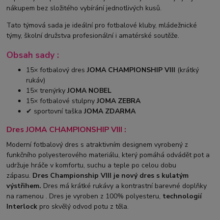
nákupem bez složitého vybírání jednotlivých kusů.
Tato týmová sada je ideální pro fotbalové kluby, mládežnické
týmy, školní družstva profesionální i amatérské soutěže.
Obsah sady :
15× fotbalový dres
JOMA CHAMPIONSHIP VIII
(krátký
rukáv)
15× trenýrky
JOMA NOBEL
15× fotbalové stulpny
JOMA ZEBRA
✔ sportovní taška
JOMA ZDARMA
Dres JOMA CHAMPIONSHIP VIII :
Moderní fotbalový dres s atraktivním designem vyrobený z
funkčního polyesterového materiálu, který pomáhá odvádět pot a
udržuje hráče v komfortu, suchu a teple po celou dobu
zápasu.
Dres Championship VIII je nový dres s kulatým
výstřihem.
Dres má krátké rukávy a kontrastní barevné doplňky
na ramenou . Dres je vyroben z 100% polyesteru,
technologií
Interlock
pro skvělý odvod potu z těla.