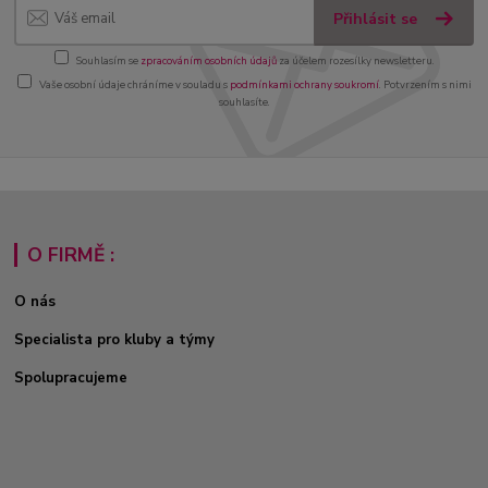
Přihlásit se
Souhlasím se
zpracováním osobních údajů
za účelem rozesílky newsletteru.
Vaše osobní údaje chráníme v souladu s
podmínkami ochrany soukromí
. Potvrzením s nimi
souhlasíte.
O FIRMĚ :
O nás
Specialista pro kluby a týmy
Spolupracujeme