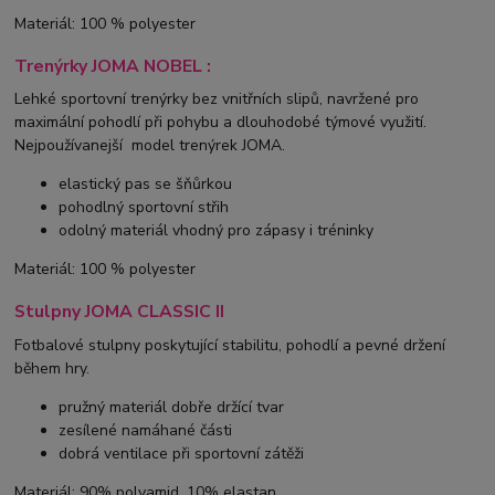
Materiál: 100 % polyester
Trenýrky JOMA NOBEL :
Lehké sportovní trenýrky bez vnitřních slipů, navržené pro
maximální pohodlí při pohybu a dlouhodobé týmové využití.
Nejpoužívanejší model trenýrek JOMA.
elastický pas se šňůrkou
pohodlný sportovní střih
odolný materiál vhodný pro zápasy i tréninky
Materiál: 100 % polyester
Stulpny JOMA CLASSIC II
Fotbalové stulpny poskytující stabilitu, pohodlí a pevné držení
během hry.
pružný materiál dobře držící tvar
zesílené namáhané části
dobrá ventilace při sportovní zátěži
Materiál: 90% polyamid, 10% elastan