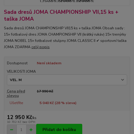
Sada dresů JOMA CHAMPIONSHIP VII,15 ks +
taška JOMA
Sada dresů JOMA CHAMPIONSHIP VII15 ks + taška JOMA Obsah sady :
15× fotbalový dres JOMA CHAMPIONSHIP VII (krátký rukáv) 15× trenýrky
JOMA NOBEL 15× fotbalové stulpny JOMA CLASSIC II ✔ sportovní taška
JOMA ZDARMA
celý popis
Dostupnost
Není skladem
VELIKOSTI JOMA
Cena před
17 990 Kč
slevou
Ušetříte
5 040 Kč (
28
% sleva)
12 950 Kč
/
ks
10 702 Kč
bez DPH
Přidat do košíku