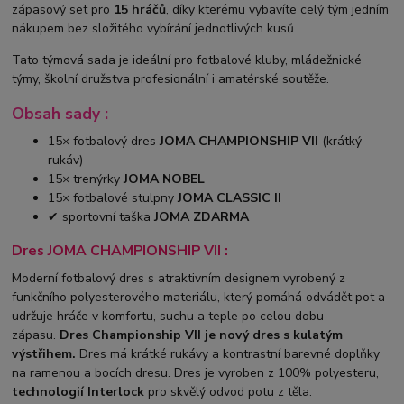
zápasový set pro
15 hráčů
, díky kterému vybavíte celý tým jedním
nákupem bez složitého vybírání jednotlivých kusů.
Tato týmová sada je ideální pro fotbalové kluby, mládežnické
týmy, školní družstva profesionální i amatérské soutěže.
Obsah sady :
15× fotbalový dres
JOMA CHAMPIONSHIP VII
(krátký
rukáv)
15× trenýrky
JOMA NOBEL
15× fotbalové stulpny
JOMA CLASSIC II
✔ sportovní taška
JOMA ZDARMA
Dres JOMA CHAMPIONSHIP VII :
Moderní fotbalový dres s atraktivním designem vyrobený z
funkčního polyesterového materiálu, který pomáhá odvádět pot a
udržuje hráče v komfortu, suchu a teple po celou dobu
zápasu.
Dres Championship VII je nový dres s kulatým
výstřihem.
Dres má krátké rukávy a kontrastní barevné doplňky
na ramenou a bocích dresu. Dres je vyroben z 100% polyesteru,
technologií Interlock
pro skvělý odvod potu z těla.