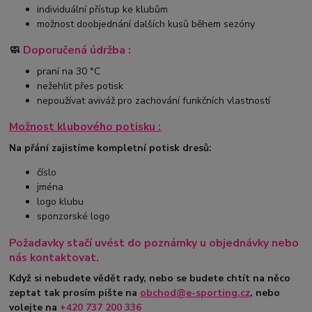
individuální přístup ke klubům
možnost doobjednání dalších kusů během sezóny
🧼
Doporučená údržba :
praní na 30 °C
nežehlit přes potisk
nepoužívat aviváž pro zachování funkčních vlastností
Možnost klubového potisku :
Na přání zajistíme kompletní potisk dresů:
číslo
jména
logo klubu
sponzorské logo
Požadavky stačí uvést do poznámky u objednávky nebo
nás kontaktovat.
Když si nebudete vědět rady, nebo se budete chtít na něco
zeptat tak prosím pište na
obchod@e-sporting.cz
, nebo
volejte na
+420
737 200 336