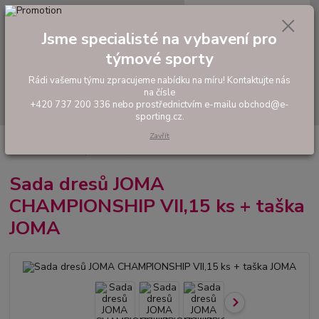
0
ks
tel: +420 737 200 336
CZK
za
0,00 Kč
Pondělí-Pátek: 8 - 17 hodin
Jsme specialisté na vybavení pro
týmové sporty
Menu
Rádi vašemu týmu zpracujeme nabídku na míru! Kontaktujte nás
na čísle
Hledat
+420 737 200 336 nebo prostřednictvím e-mailu obchod@e-
sporting.cz.
Zavřít
Úvod
FOTBAL
Akční sady dresů
Pánské sady
Sada dresů JOMA
CHAMPIONSHIP VII,15 ks + taška JOMA
Sada dresů JOMA
CHAMPIONSHIP VII,15 ks + taška
JOMA