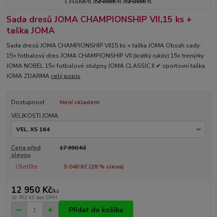
Sada dresů JOMA CHAMPIONSHIP VII,15 ks +
taška JOMA
Sada dresů JOMA CHAMPIONSHIP VII15 ks + taška JOMA Obsah sady :
15× fotbalový dres JOMA CHAMPIONSHIP VII (krátký rukáv) 15× trenýrky
JOMA NOBEL 15× fotbalové stulpny JOMA CLASSIC II ✔ sportovní taška
JOMA ZDARMA
celý popis
Dostupnost
Není skladem
VELIKOSTI JOMA
Cena před
17 990 Kč
slevou
Ušetříte
5 040 Kč (
28
% sleva)
12 950 Kč
/
ks
10 702 Kč
bez DPH
Přidat do košíku