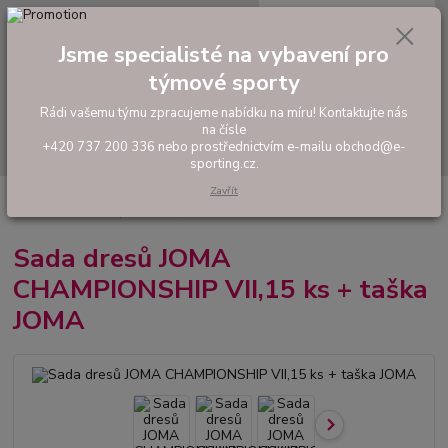
0
ks
tel: +420 737 200 336
CZK
za
0,00 Kč
Pondělí-Pátek: 8 - 17 hodin
Jsme specialisté na vybavení pro
týmové sporty
Menu
Rádi vašemu týmu zpracujeme nabídku na míru! Kontaktujte nás
na čísle
Hledat
+420 737 200 336 nebo prostřednictvím e-mailu obchod@e-
sporting.cz.
Zavřít
Úvod
FOTBAL
Akční sady dresů
Pánské sady
Sada dresů JOMA
CHAMPIONSHIP VII,15 ks + taška JOMA
Sada dresů JOMA
CHAMPIONSHIP VII,15 ks + taška
JOMA