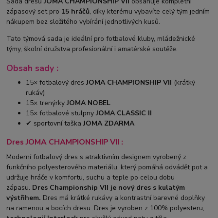
Sada dresů
JOMA CHAMPIONSHIP VII
obsahuje kompletní
zápasový set pro
15 hráčů
, díky kterému vybavíte celý tým jedním
nákupem bez složitého vybírání jednotlivých kusů.
Tato týmová sada je ideální pro fotbalové kluby, mládežnické
týmy, školní družstva profesionální i amatérské soutěže.
Obsah sady :
15× fotbalový dres
JOMA CHAMPIONSHIP VII
(krátký
rukáv)
15× trenýrky
JOMA NOBEL
15× fotbalové stulpny
JOMA CLASSIC II
✔ sportovní taška
JOMA ZDARMA
Dres JOMA CHAMPIONSHIP VII :
Moderní fotbalový dres s atraktivním designem vyrobený z
funkčního polyesterového materiálu, který pomáhá odvádět pot a
udržuje hráče v komfortu, suchu a teple po celou dobu
zápasu.
Dres Championship VII je nový dres s kulatým
výstřihem.
Dres má krátké rukávy a kontrastní barevné doplňky
na ramenou a bocích dresu. Dres je vyroben z 100% polyesteru,