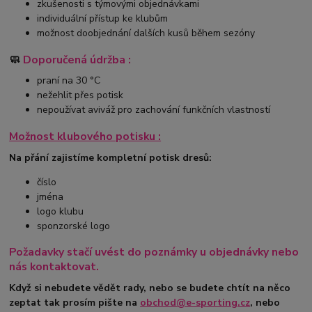
zkušenosti s týmovými objednávkami
individuální přístup ke klubům
možnost doobjednání dalších kusů během sezóny
🧼
Doporučená údržba :
praní na 30 °C
nežehlit přes potisk
nepoužívat aviváž pro zachování funkčních vlastností
Možnost klubového potisku :
Na přání zajistíme kompletní potisk dresů:
číslo
jména
logo klubu
sponzorské logo
Požadavky stačí uvést do poznámky u objednávky nebo
nás kontaktovat.
Když si nebudete vědět rady, nebo se budete chtít na něco
zeptat tak prosím pište na
obchod@e-sporting.cz
, nebo