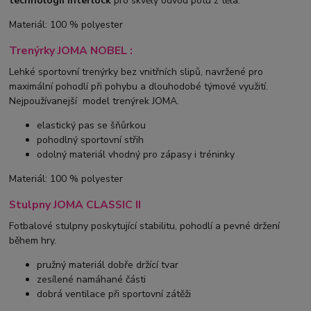
technologií Interlock
pro skvělý odvod potu z těla.
Materiál: 100 % polyester
Trenýrky JOMA NOBEL :
Lehké sportovní trenýrky bez vnitřních slipů, navržené pro
maximální pohodlí při pohybu a dlouhodobé týmové využití.
Nejpoužívanejší model trenýrek JOMA.
elastický pas se šňůrkou
pohodlný sportovní střih
odolný materiál vhodný pro zápasy i tréninky
Materiál: 100 % polyester
Stulpny JOMA CLASSIC II
Fotbalové stulpny poskytující stabilitu, pohodlí a pevné držení
během hry.
pružný materiál dobře držící tvar
zesílené namáhané části
dobrá ventilace při sportovní zátěži