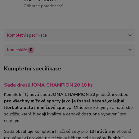
Odborné poradenství
Kompletní specifikace
Komentáře
0
Kompletní specifikace
Sada dresů JOMA CHAMPION 20 10 ks
Kompletní týmová sada
JOMA CHAMPION 20
je ideální volbou
pro všechny míčové sporty jako je fotbal,házená,volejbal
florbal a ostatní míčové sporty.
M
ládežnické týmy i amatérské
soutěže, které hledají kvalitní a cenově dostupné vybavení pro
celý tým.
Sada obsahuje kompletní hráčské sety pro
10 hráčů
a je vhodná
pro zápasy i pravidelné tréninky během celé sezóny. Funkční