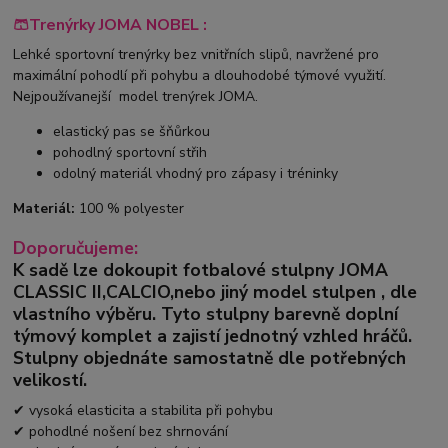
🩳Trenýrky JOMA NOBEL :
Lehké sportovní trenýrky bez vnitřních slipů, navržené pro
maximální pohodlí při pohybu a dlouhodobé týmové využití.
Nejpoužívanejší model trenýrek JOMA.
elastický pas se šňůrkou
pohodlný sportovní střih
odolný materiál vhodný pro zápasy i tréninky
Materiál:
100 % polyester
Doporučujeme:
K sadě lze dokoupit fotbalové stulpny
JOMA
CLASSIC II
,
CALCIO,
nebo jiný model stulpen
,
dle
vlastního výběru.
Tyto stulpny barevně doplní
týmový komplet a zajistí jednotný vzhled hráčů.
Stulpny objednáte samostatně dle potřebných
velikostí.
✔ vysoká elasticita a stabilita při pohybu
✔ pohodlné nošení bez shrnování