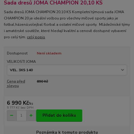
Sada dresů JOMA CHAMPION 20,10 KS
Sada dresů JOMA CHAMPION 20,10 KS Kompletní týmová sada JOMA
CHAMPION 20 je ideální volbou pro všechny míčové sporty jako je
fotbal,házená,volejbal florbal a ostatní míčové sporty. Mládežnické týmy
i amatérské soutěže, které hledají kvalitní a cenově dostupné vybavení
pro celý tým.
celý popis
Dostupnost
Není skladem
VELIKOSTI JOMA
Cena před
890 Kč
slevou
6 990 Kč
/
ks
5 777 Kč
bez DPH
Přidat do košíku
Poznámka k tomuto produktu