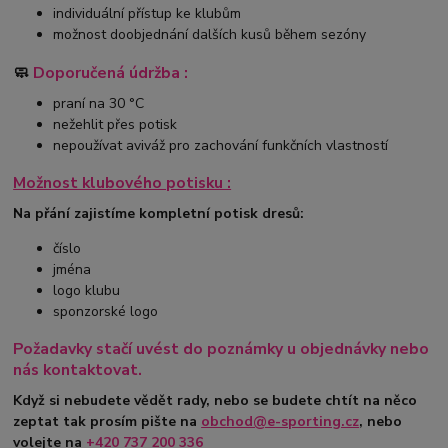
individuální přístup ke klubům
možnost doobjednání dalších kusů během sezóny
🧼
Doporučená údržba :
praní na 30 °C
nežehlit přes potisk
nepoužívat aviváž pro zachování funkčních vlastností
Možnost klubového potisku :
Na přání zajistíme kompletní potisk dresů:
číslo
jména
logo klubu
sponzorské logo
Požadavky stačí uvést do poznámky u objednávky nebo
nás kontaktovat.
Když si nebudete vědět rady, nebo se budete chtít na něco
zeptat tak prosím pište na
obchod@e-sporting.cz
, nebo
volejte na
+420
737 200 336