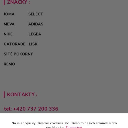
ZNAČKY :
JOMA
SELECT
MEVA
ADIDAS
NIKE
LEGEA
GATORADE
LISKI
SÍTĚ POKORNÝ
REMO
KONTAKTY :
tel: +420 737 200 336
Pondělí-Pátek: 8 - 17 hodin
Na e-shopu využíváme cookies. Používáním našich stránek s tím
obchod@e-sporting.cz
souhlasíte.
Zjistit více