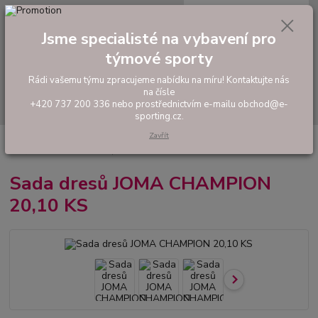
0
ks
tel: +420 737 200 336
CZK
za
0,00 Kč
Pondělí-Pátek: 8 - 17 hodin
Jsme specialisté na vybavení pro
týmové sporty
Menu
Rádi vašemu týmu zpracujeme nabídku na míru! Kontaktujte nás
na čísle
Hledat
+420 737 200 336 nebo prostřednictvím e-mailu obchod@e-
sporting.cz.
Zavřít
Úvod
FOTBAL
Tréninkové oblečení
Hráčské sady a dresy
Sada
dresů JOMA CHAMPION 20,10 KS
Sada dresů JOMA CHAMPION
20,10 KS