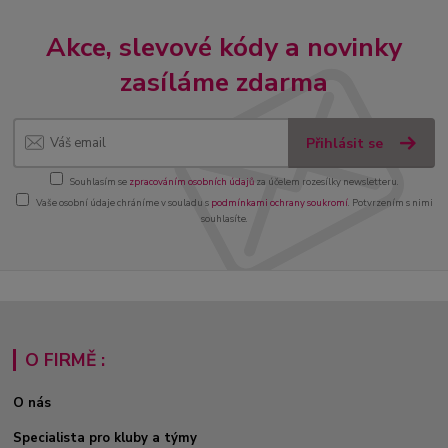
Akce, slevové kódy a novinky
zasíláme zdarma
Přihlásit se
Souhlasím se
zpracováním osobních údajů
za účelem rozesílky newsletteru.
Vaše osobní údaje chráníme v souladu s
podmínkami ochrany soukromí
. Potvrzením s nimi
souhlasíte.
O FIRMĚ :
O nás
Specialista pro kluby a týmy