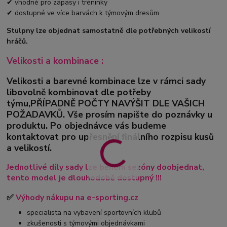
✔ vhodné pro zápasy i tréninky
✔ dostupné ve více barvách k týmovým dresům
Stulpny lze objednat samostatně dle potřebných velikostí
hráčů.
Velikosti a kombinace :
Velikosti a barevné kombinace lze v rámci sady
libovolně kombinovat dle potřeby
týmu,PŘÍPADNĚ POČTY NAVÝŠIT DLE VAŠICH
POŽADAVKŮ. Vše prosím napište do poznávky u
produktu. Po objednávce vás budeme
kontaktovat pro upřesnění finálního rozpisu kusů
a velikostí.
Jednotlivé díly sady lze během sezóny doobjednat,
tento model je dlouhodobě dostupný !!!
✅
Výhody nákupu na e-sporting.cz
specialista na vybavení sportovních klubů
zkušenosti s týmovými objednávkami