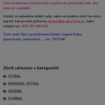
Tyto kombinace nám prosím napište do poznámky tak, aby
nám nic neuteklo
A když si nebudete vědět rady, nebo se budete chtít na něco
zeptat tak prosím pište na
obchod@e-sporting.cz
,
nebo
volejte na
+420
737 200 336
Tuto sadu Vám i potiskneme číslem, logem klubu,
sponzorem, jmenovkou .... viz. POTISK
Zboží zařazeno v kategoriích
FOTBAL
NOHEJBAL, FUTSAL
HÁZENÁ
FLORBAL