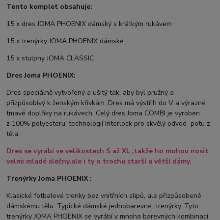
Tento komplet obsahuje:
15 x dres JOMA PHOENIX dámský s krátkým rukávem
15 x trenýrky JOMA PHOENIX dámské
15 x stulpny JOMA CLASSIC
Dres Joma PHOENIX:
Dres speciálně vytvořený a ušitý tak, aby byl pružný a
přizpůsobivý k ženským křivkám. Dres má výstřih do V a výrazné
tmavé doplňky na rukávech. Celý dres Joma COMBI je vyroben
z
100% polyesteru, technologií Interlock pro skvělý odvod potu z
těla.
Dres se vyrábí ve
velikostech S až XL ,takže ho mohou nosit
velmi mladé slečny,ale i ty o trochu starší a větší dámy.
Trenýrky Joma PHOENIX :
Klasické fotbalové trenky bez vnitřních slipů, ale přizpůsobené
dámskému tělu. Typické dámské jednobarevné trenýrky. Tyto
trenýrky JOMA PHOENIX se vyrábí v mnoha barevných kombinací.