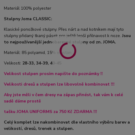
Materiál 100% polyester
Stulpny Joma CLASSIC:
Klasické ponožkové stulpny. Přes nárt a nad kotníkem mají tyto
stulpny přidaný tkaný pásek pro ještě lepší přilnavost k noze.
Jsou
to nejpoužívanější jednobarevné stulpny od zn. JOMA.
Materiál: 85 polyamid, 15% elastan.
Velikosti:
28-33, 34-39, 40-45
Velikost stulpen prosím napište do poznámky !!
Velikosti dresů a stulpen lze libovolně kombinovat !!!
Aby jste měli v čem dresy na zápas přinést, tak vám k celé
sadě dáme prostě
tašku
JOMA UNIFORMS za 750 Kč ZDARMA !!!
Celý komplet lze nakombinovat dle vlastního výběru barev a
velikostí, dresů, trenek a stulpen.