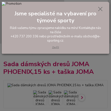
0
ks
tel: +420 737 200 336
CZK
za
0,00 Kč
Pondělí-Pátek: 8 - 17 hodin
Jsme specialisté na vybavení pro
týmové sporty
Menu
Rádi vašemu týmu zpracujeme nabídku na míru! Kontaktujte nás
na čísle
Hledat
+420 737 200 336 nebo prostřednictvím e-mailu obchod@e-
sporting.cz.
Zavřít
Úvod
FOTBAL
Akční sady dresů
Dámské sady
Sada dámských
dresů JOMA PHOENIX,15 ks + taška JOMA
Sada dámských dresů JOMA
PHOENIX,15 ks + taška JOMA