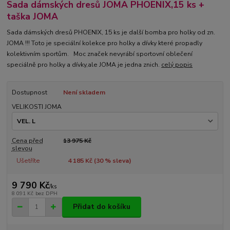
Sada dámských dresů JOMA PHOENIX,15 ks +
taška JOMA
Sada dámských dresů PHOENIX, 15 ks je další bomba pro holky od zn.
JOMA !!! Toto je speciální kolekce pro holky a dívky které propadly
kolektivním sportům. Moc značek nevyrábí sportovní oblečení
speciálně pro holky a dívky,ale JOMA je jedna znich.
celý popis
Dostupnost
Není skladem
VELIKOSTI JOMA
Cena před
13 975 Kč
slevou
Ušetříte
4 185 Kč (
30
% sleva)
9 790 Kč
/
ks
8 091 Kč
bez DPH
Přidat do košíku