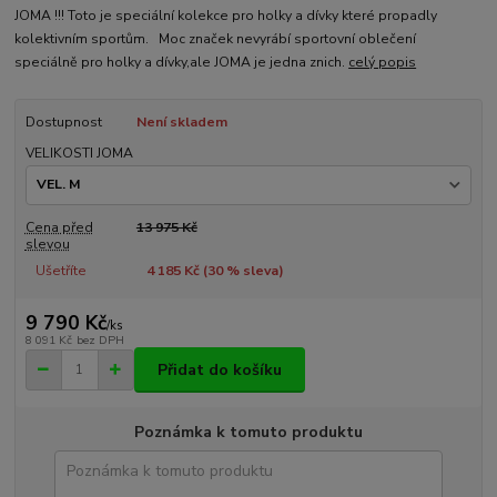
JOMA !!! Toto je speciální kolekce pro holky a dívky které propadly
kolektivním sportům. Moc značek nevyrábí sportovní oblečení
speciálně pro holky a dívky,ale JOMA je jedna znich.
celý popis
Dostupnost
Není skladem
VELIKOSTI JOMA
Cena před
13 975 Kč
slevou
Ušetříte
4 185 Kč (
30
% sleva)
9 790 Kč
/
ks
8 091 Kč
bez DPH
Přidat do košíku
Poznámka k tomuto produktu