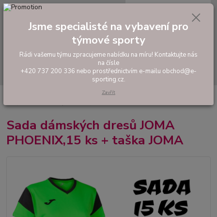
0
ks
tel: +420 737 200 336
CZK
za
0,00 Kč
Pondělí-Pátek: 8 - 17 hodin
Jsme specialisté na vybavení pro
týmové sporty
Menu
Rádi vašemu týmu zpracujeme nabídku na míru! Kontaktujte nás
na čísle
Hledat
+420 737 200 336 nebo prostřednictvím e-mailu obchod@e-
sporting.cz.
Zavřít
Úvod
FOTBAL
Akční sady dresů
Dámské sady
Sada dámských
dresů JOMA PHOENIX,15 ks + taška JOMA
Sada dámských dresů JOMA
PHOENIX,15 ks + taška JOMA