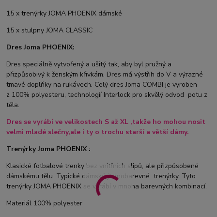
15 x trenýrky JOMA PHOENIX dámské
15 x stulpny JOMA CLASSIC
Dres Joma PHOENIX:
Dres speciálně vytvořený a ušitý tak, aby byl pružný a
přizpůsobivý k ženským křivkám. Dres má výstřih do V a výrazné
tmavé doplňky na rukávech. Celý dres Joma COMBI je vyroben
z
100% polyesteru, technologií Interlock pro skvělý odvod potu z
těla.
Dres se vyrábí ve
velikostech S až XL ,takže ho mohou nosit
velmi mladé slečny,ale i ty o trochu starší a větší dámy.
Trenýrky Joma PHOENIX :
Klasické fotbalové trenky bez vnitřních slipů, ale přizpůsobené
dámskému tělu. Typické dámské jednobarevné trenýrky. Tyto
trenýrky JOMA PHOENIX se vyrábí v mnoha barevných kombinací.
Materiál 100% polyester