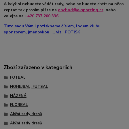
A když si nebudete vědět rady, nebo se budete chtít na něco
zeptat tak prosím pište na
obchod@e-sporting.cz
,
nebo
volejte na
+420
737 200 336
Tuto sadu Vám i potiskneme číslem, logem klubu,
sponzorem, jmenovkou .... viz. POTISK
Zboží zařazeno v kategoriích
FOTBAL
NOHEJBAL, FUTSAL
HÁZENÁ
FLORBAL
Akční sady dresů
Akční sady dresů