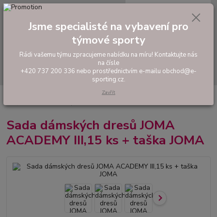
0
ks
tel: +420 737 200 336
CZK
za
0,00 Kč
Pondělí-Pátek: 8 - 17 hodin
Jsme specialisté na vybavení pro
týmové sporty
Menu
Rádi vašemu týmu zpracujeme nabídku na míru! Kontaktujte nás
na čísle
Hledat
+420 737 200 336 nebo prostřednictvím e-mailu obchod@e-
sporting.cz.
Zavřít
Úvod
FOTBAL
Akční sady dresů
Dámské sady
Sada dámských
dresů JOMA ACADEMY III,15 ks + taška JOMA
Sada dámských dresů JOMA
ACADEMY III,15 ks + taška JOMA