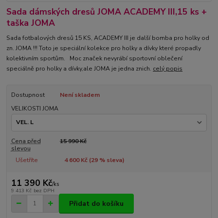
Sada dámských dresů JOMA ACADEMY III,15 ks +
taška JOMA
Sada fotbalových dresů 15 KS, ACADEMY III je další bomba pro holky od
zn. JOMA !!! Toto je speciální kolekce pro holky a dívky které propadly
kolektivním sportům. Moc značek nevyrábí sportovní oblečení
speciálně pro holky a dívky,ale JOMA je jedna znich.
celý popis
Dostupnost
Není skladem
VELIKOSTI JOMA
Cena před
15 990 Kč
slevou
Ušetříte
4 600 Kč (
29
% sleva)
11 390 Kč
/
ks
9 413 Kč
bez DPH
Přidat do košíku