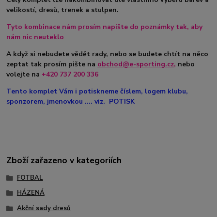
velikostí, dresů, trenek a stulpen.
Tyto kombinace nám prosím napište do poznámky tak, aby
nám nic neuteklo
A když si nebudete vědět rady, nebo se budete chtít na něco
zeptat tak prosím pište na
obchod@e-sporting.cz
,
nebo
volejte na
+420
737 200 336
Tento komplet Vám i potiskneme číslem, logem klubu,
sponzorem, jmenovkou .... viz. POTISK
Zboží zařazeno v kategoriích
FOTBAL
HÁZENÁ
Akční sady dresů