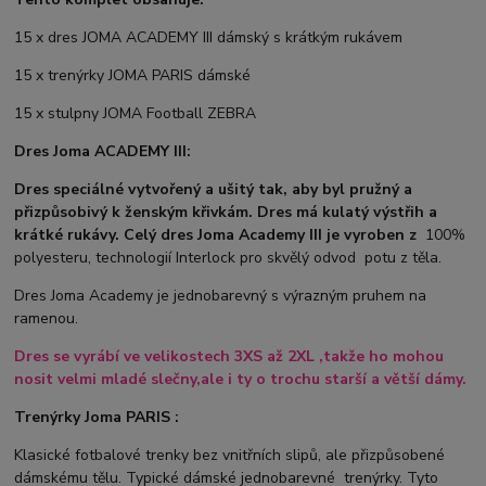
15 x dres JOMA ACADEMY III dámský s krátkým rukávem
15 x trenýrky JOMA PARIS dámské
15 x stulpny JOMA Football ZEBRA
Dres Joma ACADEMY III:
Dres speciálné vytvořený a ušitý tak, aby byl pružný a
přizpůsobivý k ženským křivkám. Dres má kulatý výstřih a
krátké rukávy. Celý dres Joma Academy III je vyroben z
100%
polyesteru, technologií Interlock pro skvělý odvod potu z těla.
Dres Joma Academy je jednobarevný s výrazným pruhem na
ramenou.
Dres se vyrábí ve
velikostech 3XS až 2XL ,takže ho mohou
nosit velmi mladé slečny,ale i ty o trochu starší a větší dámy.
Trenýrky Joma PARIS :
Klasické fotbalové trenky bez vnitřních slipů, ale přizpůsobené
dámskému tělu. Typické dámské jednobarevné trenýrky. Tyto