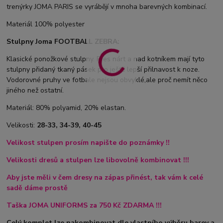
trenýrky JOMA PARIS se vyrábějí v mnoha barevných kombinací.
Materiál 100% polyester
Stulpny Joma FOOTBALL ZEBRA:
Klasické ponožkové stulpny. Přes nárt a nad kotníkem mají tyto
stulpny přidaný tkaný pásek pro ještě lepší přilnavost k noze.
Vodorovné pruhy ve fotbale nejsou obvyklé,ale proč nemít něco
jiného než ostatní.
Materiál: 80% polyamid, 20% elastan.
Velikosti:
28-33, 34-39, 40-45
Velikost stulpen prosím napište do poznámky !!
Velikosti dresů a stulpen lze libovolně kombinovat !!!
Aby jste měli v čem dresy na zápas přinést, tak vám k celé
sadě dáme prostě
Taška
JOMA UNIFORMS za 750 Kč ZDARMA !!!
Celý komplet lze nakombinovat dle vlastního výběru barev a