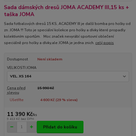
Sada dámských dresů JOMA ACADEMY III,15 ks +
taška JOMA
Sada fotbalových dresů 15 KS, ACADEMY III je další bomba pro holky od
zn. JOMA !!! Toto je speciální kolekce pro holky a dívky které propadly
kolektivním sportům. Moc značek nevyrábí sportovní oblečení
speciálně pro holky a dívky,ale JOMA je jedna znich.
celý popis
Dostupnost
Není skladem
VELIKOSTI JOMA
Cena před
15 990 Kč
slevou
Ušetříte
4 600 Kč (
29
% sleva)
11 390 Kč
/
ks
9 413 Kč
bez DPH
Přidat do košíku