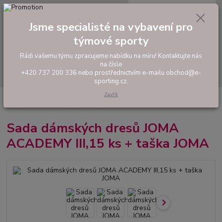
0
ks
tel: +420 737 200 336
CZK
za
0,00 Kč
Pondělí-Pátek: 8 - 17 hodin
Jsme specialisté na vybavení pro
týmové sporty
Menu
Rádi vašemu týmu zpracujeme nabídku na míru! Kontaktujte nás
na čísle
Hledat
+420 737 200 336 nebo prostřednictvím e-mailu obchod@e-
sporting.cz.
Zavřít
Úvod
FOTBAL
Akční sady dresů
Dámské sady
Sada dámských
dresů JOMA ACADEMY III,15 ks + taška JOMA
Sada dámských dresů JOMA
ACADEMY III,15 ks + taška JOMA