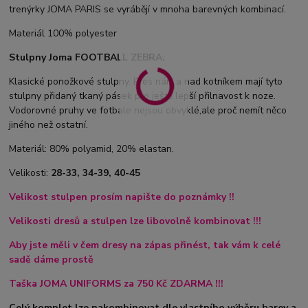
trenýrky JOMA PARIS se vyrábějí v mnoha barevných kombinací.
Materiál 100% polyester
Stulpny Joma FOOTBALL ZEBRA:
Klasické ponožkové stulpny. Přes nárt a nad kotníkem mají tyto
stulpny přidaný tkaný pásek pro ještě lepší přilnavost k noze.
Vodorovné pruhy ve fotbale nejsou obvyklé,ale proč nemít něco
jiného než ostatní.
Materiál: 80% polyamid, 20% elastan.
Velikosti:
28-33, 34-39, 40-45
Velikost stulpen prosím napište do poznámky !!
Velikosti dresů a stulpen lze libovolně kombinovat !!!
Aby jste měli v čem dresy na zápas přinést, tak vám k celé
sadě dáme prostě
Taška
JOMA UNIFORMS za 750 Kč ZDARMA !!!
Celý komplet lze nakombinovat dle vlastního výběru barev a