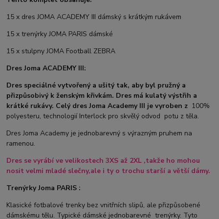
15 x dres JOMA ACADEMY III dámský s krátkým rukávem
15 x trenýrky JOMA PARIS dámské
15 x stulpny JOMA Football ZEBRA
Dres Joma ACADEMY III:
Dres speciálné vytvořený a ušitý tak, aby byl pružný a
přizpůsobivý k ženským křivkám. Dres má kulatý výstřih a
krátké rukávy. Celý dres Joma Academy III je vyroben z
100%
polyesteru, technologií Interlock pro skvělý odvod potu z těla.
Dres Joma Academy je jednobarevný s výrazným pruhem na
ramenou.
Dres se vyrábí ve
velikostech 3XS až 2XL ,takže ho mohou
nosit velmi mladé slečny,ale i ty o trochu starší a větší dámy.
Trenýrky Joma PARIS :
Klasické fotbalové trenky bez vnitřních slipů, ale přizpůsobené
dámskému tělu. Typické dámské jednobarevné trenýrky. Tyto