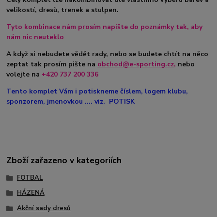
velikostí, dresů, trenek a stulpen.
Tyto kombinace nám prosím napište do poznámky tak, aby
nám nic neuteklo
A když si nebudete vědět rady, nebo se budete chtít na něco
zeptat tak prosím pište na
obchod@e-sporting.cz
,
nebo
volejte na
+420
737 200 336
Tento komplet Vám i potiskneme číslem, logem klubu,
sponzorem, jmenovkou .... viz. POTISK
Zboží zařazeno v kategoriích
FOTBAL
HÁZENÁ
Akční sady dresů