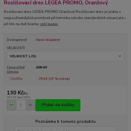
Rozlišovací dres LEGEA PROMO, Oranžový
Rozlišovací dres LEGEA PROMO Oranžový Rozlišovací dres je jedna z
nejpoužívanějších pomůcek při tréninku,nácviku standardních situací,ale i
při hře na dvě branky.
celý popis
Dostupnost
Není skladem
VELIKOSTI
Cena před
205 Kč
slevou
Ušetříte
75 Kč (
37
% sleva)
130 Kč
/
ks
107 Kč
bez DPH
Přidat do košíku
Poznámka k tomuto produktu