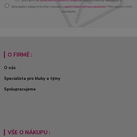
Souhlasím se
zpracováním osobních údajů
za účelem rozesílky newsletteru.
Vaše osobní údaje chráníme v souladu s
podmínkami ochrany soukromí
. Potvrzením s nimi
souhlasíte.
O FIRMĚ :
O nás
Specialista pro kluby a týmy
Spolupracujeme
VŠE O NÁKUPU :