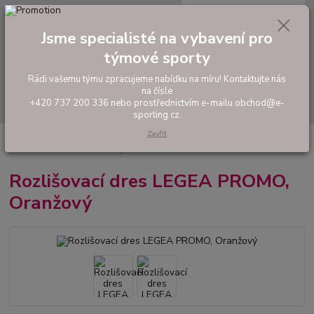
0
ks
tel: +420 737 200 336
CZK
za
0,00 Kč
Pondělí-Pátek: 8 - 17 hodin
Jsme specialisté na vybavení pro
týmové sporty
Menu
Rádi vašemu týmu zpracujeme nabídku na míru! Kontaktujte nás
na čísle
Hledat
+420 737 200 336 nebo prostřednictvím e-mailu obchod@e-
sporting.cz.
Zavřít
Úvod
FOTBAL
Tréninkové oblečení
Rozlišovací dresy
Rozlišovací
dres LEGEA PROMO, Oranžový
Rozlišovací dres LEGEA PROMO,
Oranžový