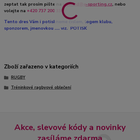
zeptat tak prosím pište na
obchod@e-sporting.cz
, nebo
volejte na
+420 737 200 336
Tento dres Vám i potiskneme číslem, logem klubu,
sponzorem, jmenovkou .... viz. POTISK
Zboží zařazeno v kategoriích
RUGBY
Tréninkové ragbyové oblečení
Akce, slevové kódy a novinky
zasíláme zdarma