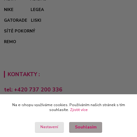
NIKE
LEGEA
GATORADE
LISKI
SÍTĚ POKORNÝ
REMO
KONTAKTY :
tel: +420 737 200 336
Pondělí-Pátek: 8 - 17 hodin
Na e-shopu využíváme cookies. Používáním našich stránek s tím
obchod@e-sporting.cz
souhlasíte.
Zjistit více
Souhlasím
Nastavení