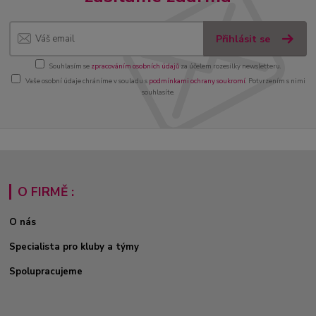
Přihlásit se
Souhlasím se
zpracováním osobních údajů
za účelem rozesílky newsletteru.
Vaše osobní údaje chráníme v souladu s
podmínkami ochrany soukromí
. Potvrzením s nimi
souhlasíte.
O FIRMĚ :
O nás
Specialista pro kluby a týmy
Spolupracujeme