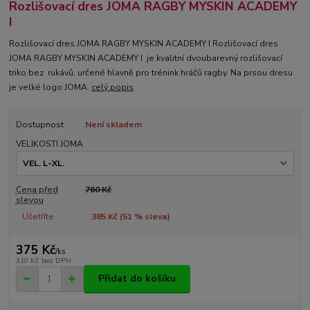
Rozlišovací dres JOMA RAGBY MYSKIN ACADEMY
I
Rozlišovací dres JOMA RAGBY MYSKIN ACADEMY I Rozlišovací dres
JOMA RAGBY MYSKIN ACADEMY I je kvalitní dvoubarevný rozlišovací
triko bez rukávů, určené hlavně pro trénink hráčů ragby. Na prsou dresu
je velké logo JOMA.
celý popis
Dostupnost
Není skladem
VELIKOSTI JOMA
Cena před
760 Kč
slevou
Ušetříte
385 Kč (
51
% sleva)
375 Kč
/
ks
310 Kč
bez DPH
Přidat do košíku