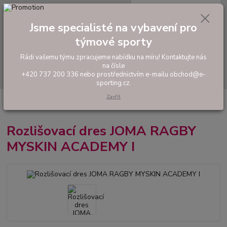
0
ks
tel: +420 737 200 336
CZK
za
0,00 Kč
Pondělí-Pátek: 8 - 17 hodin
Jsme specialisté na vybavení pro
týmové sporty
Menu
Rádi vašemu týmu zpracujeme nabídku na míru! Kontaktujte nás
na čísle
Hledat
+420 737 200 336 nebo prostřednictvím e-mailu obchod@e-
sporting.cz.
Zavřít
Úvod
RUGBY
Tréninkové ragbyové oblečení
Rozlišovací dres JOMA
RAGBY MYSKIN ACADEMY I
Rozlišovací dres JOMA RAGBY
MYSKIN ACADEMY I