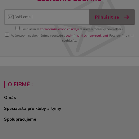
Přihlásit se
Souhlasím se
zpracováním osobních údajů
za účelem rozesílky newsletteru.
Vaše osobní údaje chráníme v souladu s
podmínkami ochrany soukromí
. Potvrzením s nimi
souhlasíte.
O FIRMĚ :
O nás
Specialista pro kluby a týmy
Spolupracujeme