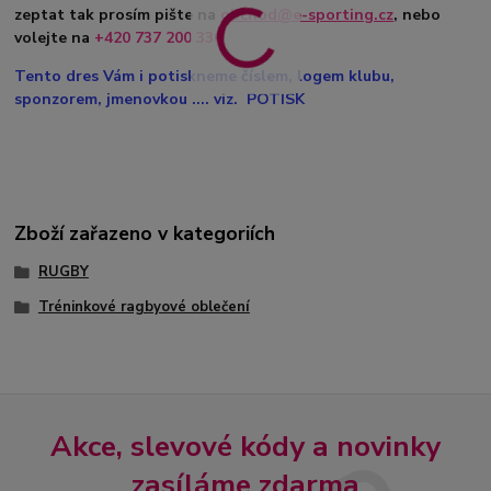
zeptat tak prosím pište na
obchod@e-sporting.cz
, nebo
volejte na
+420 737 200 336
Tento dres Vám i potiskneme číslem, logem klubu,
sponzorem, jmenovkou .... viz. POTISK
Zboží zařazeno v kategoriích
RUGBY
Tréninkové ragbyové oblečení
Akce, slevové kódy a novinky
zasíláme zdarma