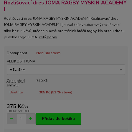
Rozlišovací dres JOMA RAGBY MYSKIN ACADEMY
I
Rozlišovací dres JOMA RAGBY MYSKIN ACADEMY I Rozlišovací dres
JOMA RAGBY MYSKIN ACADEMY I je kvalitní dvoubarevný rozlišovací
triko bez rukávů, určené hlavně pro trénink hráčů ragby. Na prsou dresu
je velké logo JOMA.
celý popis
Dostupnost
Není skladem
VELIKOSTI JOMA
Cena před
760 Kč
slevou
Ušetříte
385 Kč (
51
% sleva)
375 Kč
/
ks
310 Kč
bez DPH
Přidat do košíku