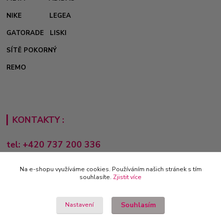
NIKE
LEGEA
GATORADE
LISKI
SÍTĚ POKORNÝ
REMO
KONTAKTY :
tel: +420 737 200 336
Pondělí-Pátek: 8 - 17 hodin
Na e-shopu využíváme cookies. Používáním našich stránek s tím
obchod@e-sporting.cz
souhlasíte.
Zjistit více
Souhlasím
Nastavení