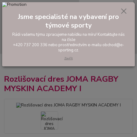
0
ks
tel: +420 737 200 336
CZK
za
0,00 Kč
Pondělí-Pátek: 8 - 17 hodin
Jsme specialisté na vybavení pro
týmové sporty
Menu
Rádi vašemu týmu zpracujeme nabídku na míru! Kontaktujte nás
na čísle
Hledat
+420 737 200 336 nebo prostřednictvím e-mailu obchod@e-
sporting.cz.
Zavřít
Úvod
RUGBY
Tréninkové ragbyové oblečení
Rozlišovací dres JOMA
RAGBY MYSKIN ACADEMY I
Rozlišovací dres JOMA RAGBY
MYSKIN ACADEMY I