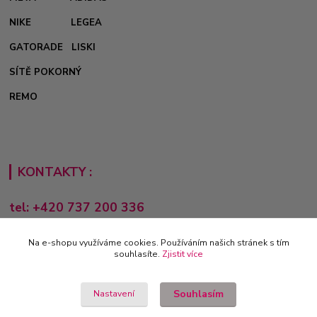
NIKE
LEGEA
GATORADE
LISKI
SÍTĚ POKORNÝ
REMO
KONTAKTY :
tel: +420 737 200 336
Pondělí-Pátek: 8 - 17 hodin
Na e-shopu využíváme cookies. Používáním našich stránek s tím
obchod@e-sporting.cz
souhlasíte.
Zjistit více
Souhlasím
Nastavení