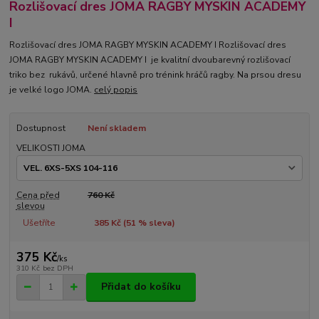
Rozlišovací dres JOMA RAGBY MYSKIN ACADEMY
I
Rozlišovací dres JOMA RAGBY MYSKIN ACADEMY I Rozlišovací dres
JOMA RAGBY MYSKIN ACADEMY I je kvalitní dvoubarevný rozlišovací
triko bez rukávů, určené hlavně pro trénink hráčů ragby. Na prsou dresu
je velké logo JOMA.
celý popis
Dostupnost
Není skladem
VELIKOSTI JOMA
Cena před
760 Kč
slevou
Ušetříte
385 Kč (
51
% sleva)
375 Kč
/
ks
310 Kč
bez DPH
Přidat do košíku