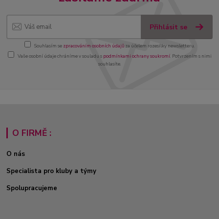
Přihlásit se
Souhlasím se
zpracováním osobních údajů
za účelem rozesílky newsletteru.
Vaše osobní údaje chráníme v souladu s
podmínkami ochrany soukromí
. Potvrzením s nimi
souhlasíte.
O FIRMĚ :
O nás
Specialista pro kluby a týmy
Spolupracujeme