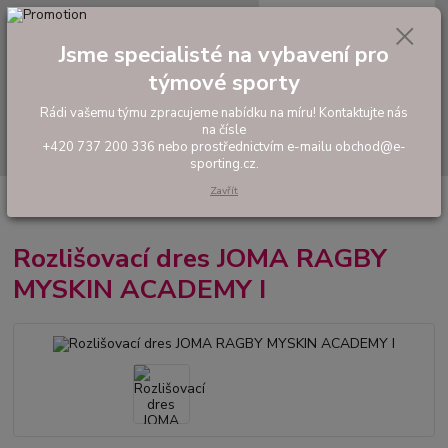
0
ks
tel: +420 737 200 336
CZK
za
0,00 Kč
Pondělí-Pátek: 8 - 17 hodin
Jsme specialisté na vybavení pro
týmové sporty
Menu
Rádi vašemu týmu zpracujeme nabídku na míru! Kontaktujte nás
na čísle
Hledat
+420 737 200 336 nebo prostřednictvím e-mailu obchod@e-
sporting.cz.
Zavřít
Úvod
RUGBY
Tréninkové ragbyové oblečení
Rozlišovací dres JOMA
RAGBY MYSKIN ACADEMY I
Rozlišovací dres JOMA RAGBY
MYSKIN ACADEMY I