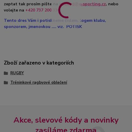
zeptat tak prosím pište na
obchod@e-sporting.cz
, nebo
volejte na
+420 737 200 336
Tento dres Vám i potiskneme číslem, logem klubu,
sponzorem, jmenovkou .... viz. POTISK
Zboží zařazeno v kategoriích
RUGBY
Tréninkové ragbyové oblečení
Akce, slevové kódy a novinky
zasíláme zdarma