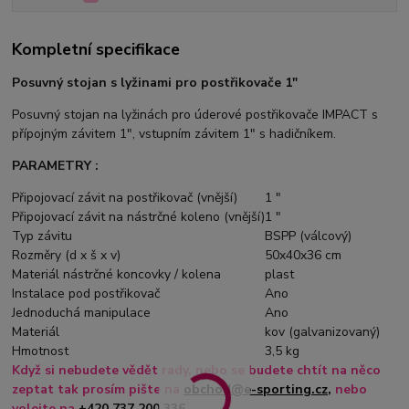
Kompletní specifikace
Posuvný stojan s lyžinami pro postřikovače 1"
Posuvný stojan na lyžinách pro úderové postřikovače IMPACT s
přípojným závitem 1", vstupním závitem 1" s hadičníkem.
PARAMETRY :
Připojovací závit na postřikovač (vnější)
1 "
Připojovací závit na nástrčné koleno (vnější)
1 "
Typ závitu
BSPP (válcový)
Rozměry (d x š x v)
50x40x36 cm
Materiál nástrčné koncovky / kolena
plast
Instalace pod postřikovač
Ano
Jednoduchá manipulace
Ano
Materiál
kov (galvanizovaný)
Hmotnost
3,5 kg
Když si nebudete vědět rady, nebo se budete chtít na něco
zeptat tak prosím pište na
obchod@e-sporting.cz
,
nebo
volejte na
+420 737 200 336