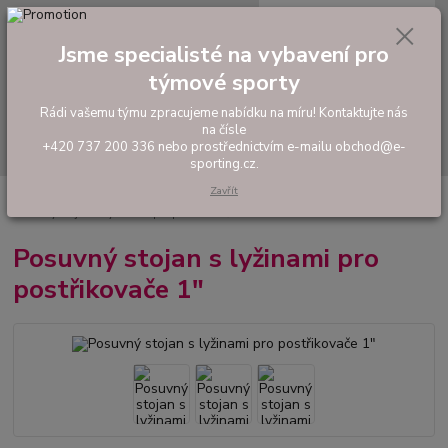
0
ks
tel: +420 737 200 336
CZK
za
0,00 Kč
Pondělí-Pátek: 8 - 17 hodin
Jsme specialisté na vybavení pro
týmové sporty
Menu
Rádi vašemu týmu zpracujeme nabídku na míru! Kontaktujte nás
na čísle
Hledat
+420 737 200 336 nebo prostřednictvím e-mailu obchod@e-
sporting.cz.
Zavřít
Úvod
ZAVLAŽOVÁNÍ TRÁVNÍKU A JEHO ÚDRŽBA
Ocelové stojany
Posuvný stojan s lyžinami pro postřikovače 1"
Posuvný stojan s lyžinami pro
postřikovače 1"