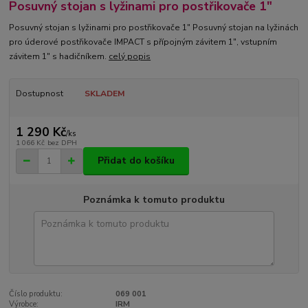
Posuvný stojan s lyžinami pro postřikovače 1"
Posuvný stojan s lyžinami pro postřikovače 1" Posuvný stojan na lyžinách
pro úderové postřikovače IMPACT s přípojným závitem 1", vstupním
závitem 1" s hadičníkem.
celý popis
Dostupnost
SKLADEM
1 290 Kč
/
ks
1 066 Kč
bez DPH
Přidat do košíku
Poznámka k tomuto produktu
Číslo produktu:
069 001
Výrobce:
IRM