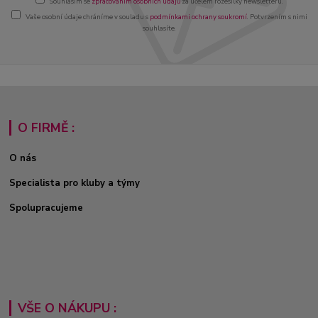
Souhlasím se
zpracováním osobních údajů
za účelem rozesílky newsletteru.
Vaše osobní údaje chráníme v souladu s
podmínkami ochrany soukromí
. Potvrzením s nimi
souhlasíte.
O FIRMĚ :
O nás
Specialista pro kluby a týmy
Spolupracujeme
VŠE O NÁKUPU :