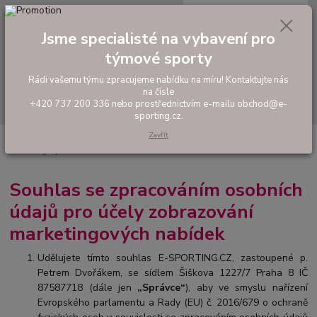
0
ks
tel: +420 737 200 336
CZK
za
0,00 Kč
Pondělí-Pátek: 8 - 17 hodin
Jsme specialisté na vybavení pro
týmové sporty
Menu
Rádi vašemu týmu zpracujeme nabídku na míru! Kontaktujte nás
na čísle
Hledat
+420 737 200 336 nebo prostřednictvím e-mailu obchod@e-
sporting.cz.
Zavřít
Úvod
Souhlas se zpracováním osobních údajů pro účely zobrazování
marketingových nabídek
Souhlas se zpracováním osobních
údajů pro účely zobrazování
marketingových nabídek
Udělujete tímto souhlas E-SPORTING.CZ, zastoupené p.
Petrem Dvořákem, se sídlem Šiškova 1227/7 Praha 8 IČ
87587718
(dále jen
„Správce“
), aby ve smyslu nařízení
Evropského parlamentu a Rady (EU) č. 2016/679 o ochraně