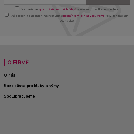
Souhlasím se
zpracováním osobních údajů
za účelem rozesílky newsletteru.
Vaše osobní údaje chráníme v souladu s
podmínkami ochrany soukromí
. Potvrzením s nimi
souhlasíte.
O FIRMĚ :
O nás
Specialista pro kluby a týmy
Spolupracujeme