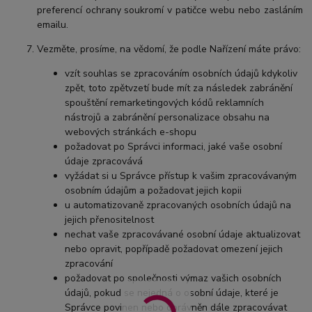
preferencí ochrany soukromí v patičce webu nebo zasláním
emailu.
Vezměte, prosíme, na vědomí, že podle Nařízení máte právo:
vzít souhlas se zpracováním osobních údajů kdykoliv
zpět, toto zpětvzetí bude mít za následek zabránění
spouštění remarketingových kódů reklamních
nástrojů a zabránění personalizace obsahu na
webových stránkách e-shopu
požadovat po Správci informaci, jaké vaše osobní
údaje zpracovává
vyžádat si u Správce přístup k vašim zpracovávaným
osobním údajům a požadovat jejich kopii
u automatizovaně zpracovaných osobních údajů na
jejich přenositelnost
nechat vaše zpracovávané osobní údaje aktualizovat
nebo opravit, popřípadě požadovat omezení jejich
zpracování
požadovat po společnosti výmaz vašich osobních
údajů, pokud se nejedná o osobní údaje, které je
Správce povinen nebo oprávněn dále zpracovávat