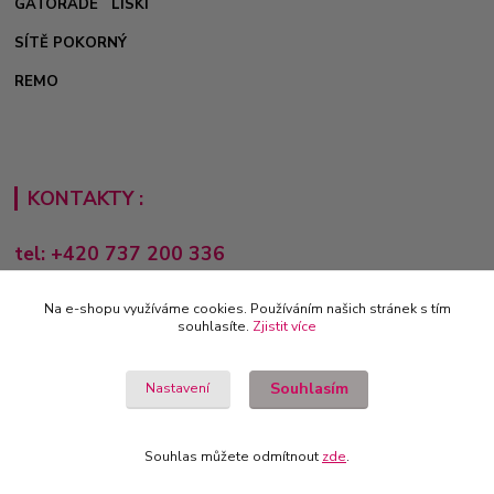
GATORADE
LISKI
SÍTĚ POKORNÝ
REMO
KONTAKTY :
tel: +420 737 200 336
Pondělí-Pátek: 8 - 17 hodin
Na e-shopu využíváme cookies. Používáním našich stránek s tím
obchod@e-sporting.cz
souhlasíte.
Zjistit více
Souhlasím
Nastavení
Souhlas můžete odmítnout
zde
.
Vytvořeno na
Eshop-rychle.cz