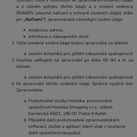
fyzických osob v souvislosti se zpracováním osobních údajů
a o volném pohybu těchto údajů a o zrušení směrnice
95/46/ES (obecné nařízení o ochraně osobních údajů) (dále
jen
„Nařízení“
), zpracovával/a následující osobní údaje:
emailovou adresu
informace o zakoupeném zboží
Výše uvedené osobní údaje budou zpracovány za účelem:
zaslání dotazníků pro zjištění zákaznické spokojenosti
Souhlas udělujete na zpracování po dobu
60 dní
a to za
účelem:
zaslání dotazníků pro zjištění zákaznické spokojenosti
Ke zpracování těchto osobních údajů Správce využívá tyto
Zpracovatele:
Poskytovatel služby Heureka, provozované
společností Heureka Shopping s.r.o., sídlem
Karolinská 650/1, 186 00, Praha 8-Karlín
Případně další poskytovatelé zpracovatelských
softwarů, služeb a aplikací, které však v současné
době společnost nevyužívá.