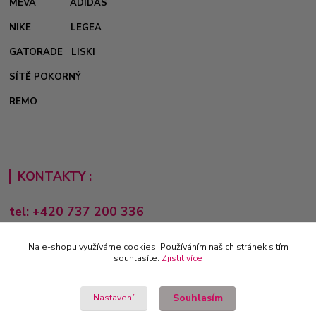
MEVA
ADIDAS
NIKE
LEGEA
GATORADE
LISKI
SÍTĚ POKORNÝ
REMO
KONTAKTY :
tel: +420 737 200 336
Pondělí-Pátek: 8 - 17 hodin
Na e-shopu využíváme cookies. Používáním našich stránek s tím
obchod@e-sporting.cz
souhlasíte.
Zjistit více
Souhlasím
Nastavení