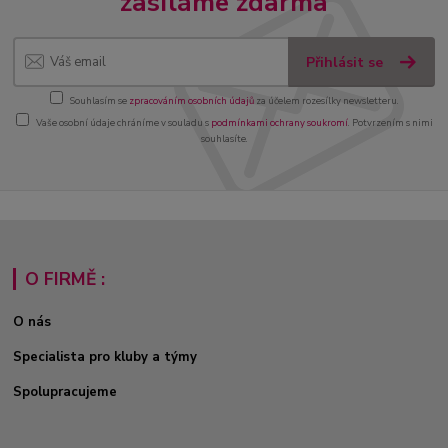
zasíláme zdarma
Přihlásit se
Souhlasím se
zpracováním osobních údajů
za účelem rozesílky newsletteru.
Vaše osobní údaje chráníme v souladu s
podmínkami ochrany soukromí
. Potvrzením s nimi
souhlasíte.
O FIRMĚ :
O nás
Specialista pro kluby a týmy
Spolupracujeme