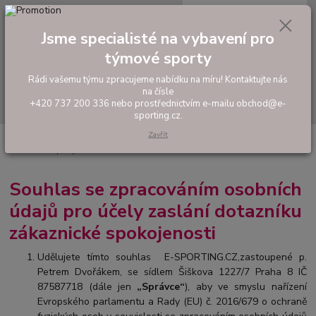
0
ks
tel: +420 737 200 336
CZK
za
0,00 Kč
Pondělí-Pátek: 8 - 17 hodin
Jsme specialisté na vybavení pro
týmové sporty
Menu
Rádi vašemu týmu zpracujeme nabídku na míru! Kontaktujte nás
na čísle
Hledat
+420 737 200 336 nebo prostřednictvím e-mailu obchod@e-
sporting.cz.
Zavřít
Úvod
Souhlas se zpracováním osobních údajů pro účely zaslání dotazníku
zákaznické spokojenosti
Souhlas se zpracováním osobních
údajů pro účely zaslání dotazníku
zákaznické spokojenosti
Udělujete tímto souhlas E-SPORTING.CZ,zastoupené p.
Petrem Dvořákem, se sídlem Šiškova 1227/7 Praha 8 IČ
87587718
(dále jen
„Správce“
), aby ve smyslu nařízení
Evropského parlamentu a Rady (EU) č. 2016/679 o ochraně