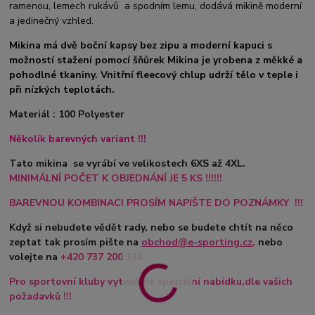
ramenou, lemech rukávů a spodním lemu, dodává mikině moderní
a jedinečný vzhled.
Mikina má dvě boční kapsy bez zipu a moderní kapuci s
možností stažení pomocí šňůrek
Mikina je yrobena z měkké a
pohodlné tkaniny. Vnitřní fleecový chlup udrží tělo v teple i
při nízkých teplotách.
Materiál : 100 Polyester
Několik barevných variant !!!
Tato mikina se vyrábí ve velikostech 6XS až 4XL.
MINIMÁLNÍ POČET K OBJEDNÁNÍ JE 5 KS !!!!!!
BAREVNOU KOMBINACI PROSÍM NAPIŠTE DO POZNÁMKY !!!
Když si nebudete vědět rady, nebo se budete chtít na něco
zeptat tak prosím pište na
obchod@e-sporting.cz
,
nebo
volejte na
+420
737 200 336
Pro sportovní kluby vytvoříme speciální nabídku,dle vašich
požadavků !!!