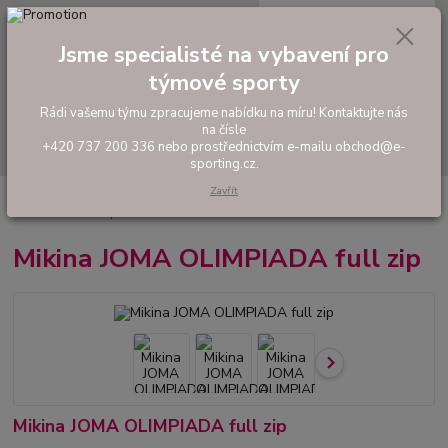
0
ks
tel: +420 737 200 336
CZK
za
0,00 Kč
Pondělí-Pátek: 8 - 17 hodin
Jsme specialisté na vybavení pro
týmové sporty
Menu
Rádi vašemu týmu zpracujeme nabídku na míru! Kontaktujte nás
na čísle
Hledat
+420 737 200 336 nebo prostřednictvím e-mailu obchod@e-
sporting.cz.
Zavřít
Úvod
FOTBAL
Tréninkové oblečení
Mikiny a tepláky
Mikina JOMA
OLIMPIADA full zip
Mikina JOMA OLIMPIADA full zip
Mikina JOMA OLIMPIADA full zip