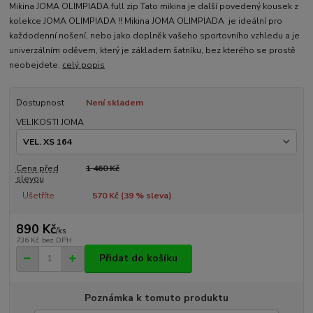
Mikina JOMA OLIMPIADA full zip Tato mikina je další povedený kousek z
kolekce JOMA OLIMPIADA !! Mikina JOMA OLIMPIADA je ideální pro
každodenní nošení, nebo jako doplněk vašeho sportovního vzhledu a je
univerzálním oděvem, který je základem šatníku, bez kterého se prostě
neobejdete.
celý popis
Dostupnost
Není skladem
VELIKOSTI JOMA
Cena před
1 460 Kč
slevou
Ušetříte
570 Kč (
39
% sleva)
890 Kč
/
ks
736 Kč
bez DPH
Přidat do košíku
Poznámka k tomuto produktu