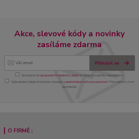
Akce, slevové kódy a novinky
zasíláme zdarma
Přihlásit se
Souhlasím se
zpracováním osobních údajů
za účelem rozesílky newsletteru.
Vaše osobní údaje chráníme v souladu s
podmínkami ochrany soukromí
. Potvrzením s nimi
souhlasíte.
O FIRMĚ :