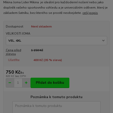
Mikina Joma Lider Mikina je ideální pro každodenní nošení nebo jako
doplněk vašeho sportovního vzhledu a je univerzálním oděvem, který je
základem šatníku, bez kterého se prostě neobejdete.
celý popis
Dostupnost
Není skladem
VELIKOSTI JOMA
Cena před
1 150 Kč
slevou
Ušetříte
400 Kč (
35
% sleva)
750 Kč
/
ks
620 Kč
bez DPH
Přidat do košíku
Poznámka k tomuto produktu