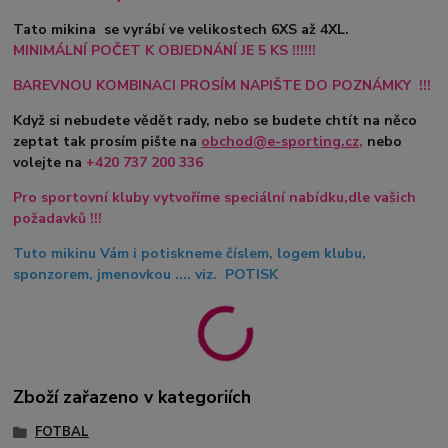
Tato mikina se vyrábí ve velikostech 6XS až 4XL.
MINIMÁLNÍ POČET K OBJEDNÁNÍ JE 5 KS !!!!!!
BAREVNOU KOMBINACI PROSÍM NAPIŠTE DO POZNÁMKY !!!
Když si nebudete vědět rady, nebo se budete chtít na něco
zeptat tak prosím pište na
obchod@e-sporting.cz
,
nebo
volejte na
+420
737 200 336
Pro sportovní kluby vytvoříme speciální nabídku,dle vašich
požadavků !!!
Tuto mikinu Vám i potiskneme číslem, logem klubu,
sponzorem, jmenovkou .... viz. POTISK
Zboží zařazeno v kategoriích
FOTBAL