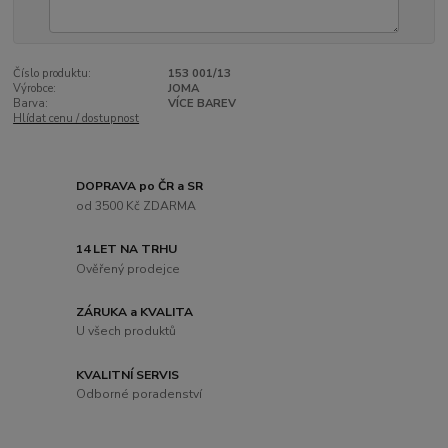
Číslo produktu:
153 001/13
Výrobce:
JOMA
Barva:
VÍCE BAREV
Hlídat cenu / dostupnost
DOPRAVA po ČR a SR
od 3500 Kč ZDARMA
14 LET NA TRHU
Ověřený prodejce
ZÁRUKA a KVALITA
U všech produktů
KVALITNÍ SERVIS
Odborné poradenství