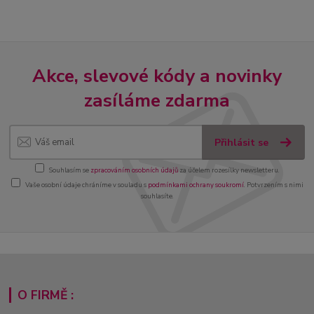
Akce, slevové kódy a novinky
zasíláme zdarma
Přihlásit se
Souhlasím se
zpracováním osobních údajů
za účelem rozesílky newsletteru.
Vaše osobní údaje chráníme v souladu s
podmínkami ochrany soukromí
. Potvrzením s nimi
souhlasíte.
O FIRMĚ :