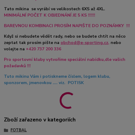
Tato mikina se vyrábí ve velikostech 6XS až 4XL.
MINIMÁLNÍ POČET K OBJEDNÁNÍ JE 5 KS !!!!!!
BAREVNOU KOMBINACI PROSÍM NAPIŠTE DO POZNÁMKY !!!
Když si nebudete vědět rady, nebo se budete chtít na něco
zeptat tak prosím pište na
obchod@e-sporting.cz
,
nebo
volejte na
+420
737 200 336
Pro sportovní kluby vytvoříme speciální nabídku,dle vašich
požadavků !!!
Tuto mikinu Vám i potiskneme číslem, logem klubu,
sponzorem, jmenovkou .... viz. POTISK
Zboží zařazeno v kategoriích
FOTBAL