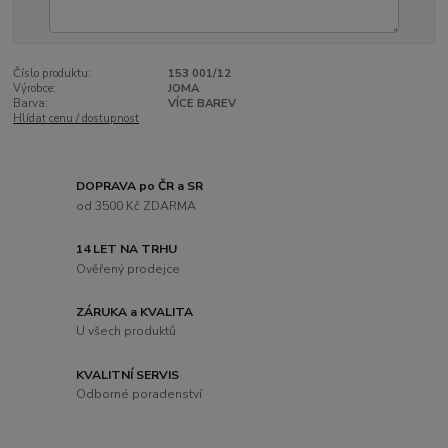
Číslo produktu:
153 001/12
Výrobce:
JOMA
Barva:
VÍCE BAREV
Hlídat cenu / dostupnost
DOPRAVA po ČR a SR
od 3500 Kč ZDARMA
14 LET NA TRHU
Ověřený prodejce
ZÁRUKA a KVALITA
U všech produktů
KVALITNÍ SERVIS
Odborné poradenství