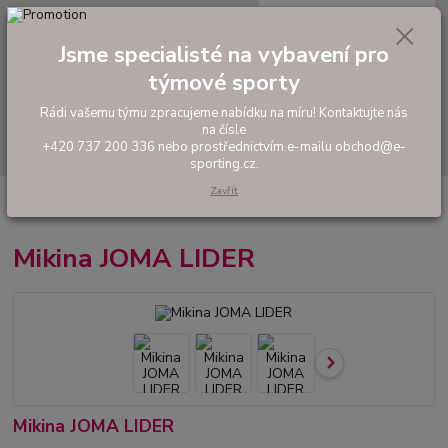
0
ks
tel: +420 737 200 336
CZK
za
0,00 Kč
Pondělí-Pátek: 8 - 17 hodin
Jsme specialisté na vybavení pro
týmové sporty
Menu
Rádi vašemu týmu zpracujeme nabídku na míru! Kontaktujte nás
na čísle
Hledat
+420 737 200 336 nebo prostřednictvím e-mailu obchod@e-
sporting.cz.
Zavřít
Úvod
FOTBAL
Tréninkové oblečení
Mikiny a tepláky
Mikina JOMA
LIDER
Mikina JOMA LIDER
Mikina JOMA LIDER