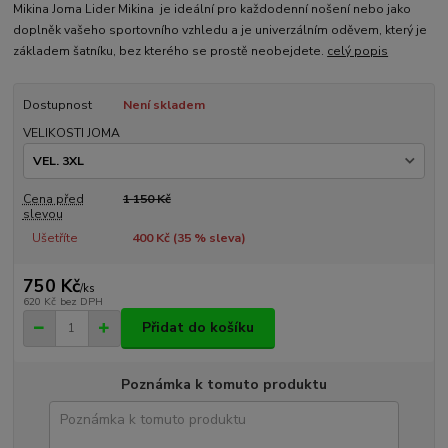
Mikina Joma Lider Mikina je ideální pro každodenní nošení nebo jako
doplněk vašeho sportovního vzhledu a je univerzálním oděvem, který je
základem šatníku, bez kterého se prostě neobejdete.
celý popis
Dostupnost
Není skladem
VELIKOSTI JOMA
Cena před
1 150 Kč
slevou
Ušetříte
400 Kč (
35
% sleva)
750 Kč
/
ks
620 Kč
bez DPH
Přidat do košíku
Poznámka k tomuto produktu