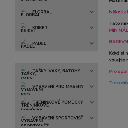
Materiál
Několik 
FLORBAL
Tato mik
KRIKET
MINIMÁLN
BAREVN
PADEL
Když si 
volejte 
TAŠKY, VAKY, BATOHY
Pro spor
Tuto mik
VYBAVENÍ PRO MASÉRY
TRÉNINKOVÉ POMŮCKY
VYBAVENÍ SPORTOVIŠŤ