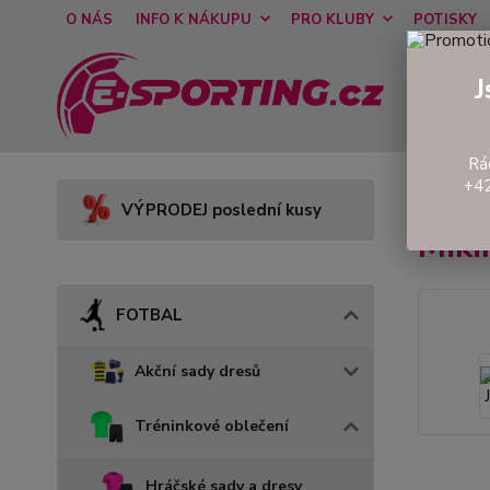
O NÁS
INFO K NÁKUPU
PRO KLUBY
POTISKY
J
Rá
+42
Úvod
VÝPRODEJ poslední kusy
Miki
FOTBAL
Akční sady dresů
Tréninkové oblečení
Hráčské sady a dresy