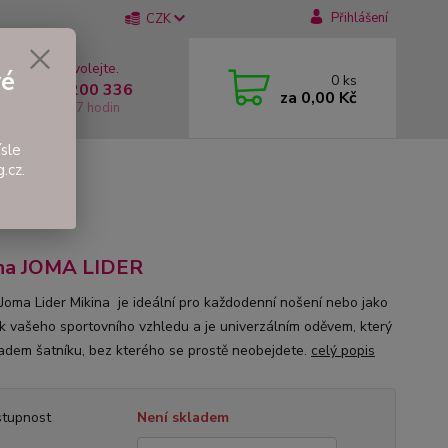
Přihlášení
CZK
 si rady? Zavolejte.
vé
0
ks
 +420 737 200 336
za
0,00 Kč
í-Pátek: 8 - 17 hodin
sle
.cz.
R
na JOMA LIDER
 Joma Lider Mikina je ideální pro každodenní nošení nebo jako
k vašeho sportovního vzhledu a je univerzálním oděvem, který
ladem šatníku, bez kterého se prostě neobejdete.
celý popis
tupnost
Není skladem