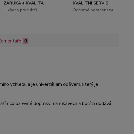
ZÁRUKA a KVALITA
KVALITNÍ SERVIS
U všech produktů
Odborné poradenství
Komentáře
0
ního vzhledu a je univerzálním oděvem, který je
, zatímco barevné doplňky na rukávech a bocích dodává