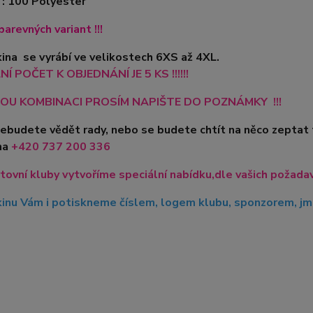
 : 100 Polyester
barevných variant !!!
ina se vyrábí ve velikostech 6XS až 4XL.
Í POČET K OBJEDNÁNÍ JE 5 KS !!!!!!
OU KOMBINACI PROSÍM NAPIŠTE DO POZNÁMKY !!!
nebudete vědět rady, nebo se budete chtít na něco zeptat
na
+420
737 200 336
tovní kluby vytvoříme speciální nabídku,dle vašich požadavk
inu Vám i potiskneme číslem, logem klubu, sponzorem, jme