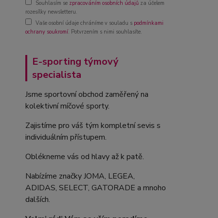
Souhlasím se
zpracováním osobních údajů
za účelem
rozesílky newsletteru.
Vaše osobní údaje chráníme v souladu s
podmínkami
ochrany soukromí
. Potvrzením s nimi souhlasíte.
E-sporting týmový
specialista
Jsme sportovní obchod zaměřený na
kolektivní míčové sporty.
Zajistíme pro váš tým kompletní sevis s
individuálním přístupem.
Oblékneme vás od hlavy až k patě.
Nabízíme značky JOMA, LEGEA,
ADIDAS, SELECT, GATORADE a mnoho
dalších.