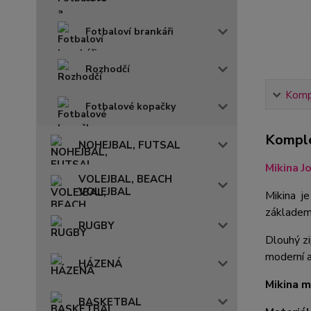
Fotbaloví brankáři
Rozhodčí
Kompl
Fotbalové kopačky
Komple
NOHEJBAL, FUTSAL
Mikina J
VOLEJBAL, BEACH
VOLEJBAL
Mikina je
základem 
RUGBY
Dlouhý zi
moderní a
HÁZENÁ
Mikina m
BASKETBAL