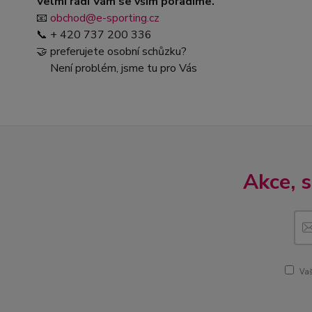
Velmi rádi Vám se vším poradíme.
📧
obchod@e-sporting.cz
📞 + 420 737 200 336
🤝 preferujete osobní schůzku?
Není problém, jsme tu pro Vás
Akce, 
Vaš