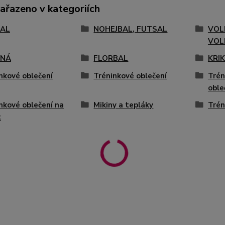
zařazeno v kategoriích
AL
NOHEJBAL, FUTSAL
VOL
VOL
ENÁ
FLORBAL
KRI
nkové oblečení
Tréninkové oblečení
Trén
oble
nkové oblečení na
Mikiny a tepláky
Trén
t