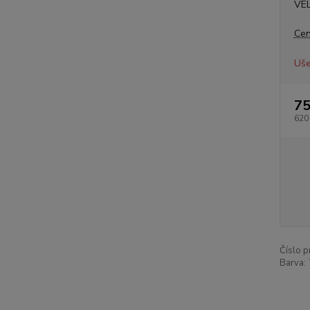
VE
Cen
Uše
75
620
Číslo p
Barva: