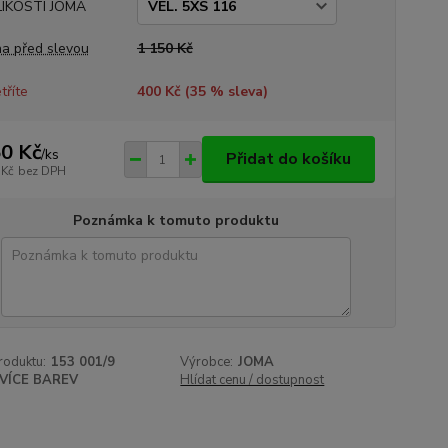
LIKOSTI JOMA
a před slevou
1 150 Kč
tříte
400 Kč (
35
% sleva)
0 Kč
/
ks
Přidat do košíku
 Kč
bez DPH
Poznámka k tomuto produktu
roduktu:
153 001/9
Výrobce:
JOMA
VÍCE BAREV
Hlídat cenu / dostupnost