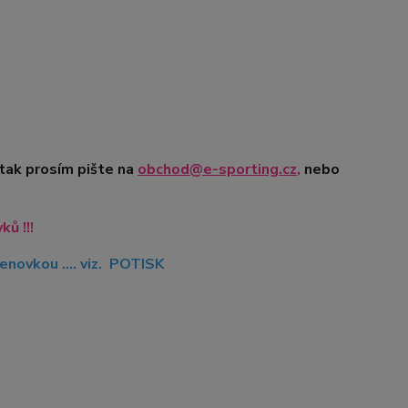
 tak prosím pište na
obchod@e-sporting.cz
,
nebo
ů !!!
novkou .... viz. POTISK