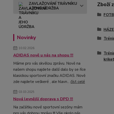
Zboží 
ZAVLAŽOVÁNÍ TRÁVNÍKU
A JEHO ÚDRŽBA
FOTB
HÁZ
Novinky
Tréni
10.02.2026
Tréni
ADIDAS nově u nás na shopu !!!
krike
Máme pro vás skvělou zprávu. Nově na
našem shopu najdete další dalo by se říce
klasickou sportovní značku ADIDAS. Nově
zde najdete veškeré , ale hlavn...
číst celé
03.03.2025
Nová levnější doprava s DPD !!!
Na začátku nové sportovní sezóny mám
pro vás dobrou zprávu !!! Vše okolo nás