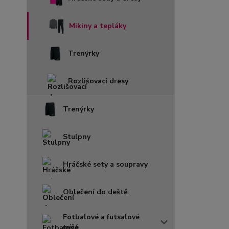
Mikiny a tepláky
Trenýrky
Rozlišovací dresy
Trenýrky
Stulpny
Hráčské sety a soupravy
Oblečení do deště
Fotbalové a futsalové
míče