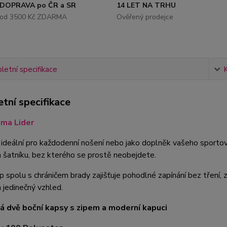
DOPRAVA po ČR a SR
14 LET NA TRHU
od 3500 Kč ZDARMA
Ověřený prodejce
etní specifikace
tní specifikace
oma Lider
 ideální pro každodenní nošení nebo jako doplněk vašeho sportov
šatníku, bez kterého se prostě neobejdete.
p spolu s chráničem brady zajišťuje pohodlné zapínání bez tření
 jedinečný vzhled.
á dvě boční kapsy s zipem a moderní kapuci