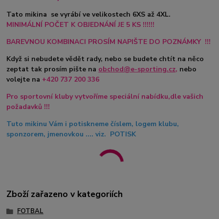
Tato mikina se vyrábí ve velikostech 6XS až 4XL.
MINIMÁLNÍ POČET K OBJEDNÁNÍ JE 5 KS !!!!!!
BAREVNOU KOMBINACI PROSÍM NAPIŠTE DO POZNÁMKY !!!
Když si nebudete vědět rady, nebo se budete chtít na něco
zeptat tak prosím pište na
obchod@e-sporting.cz
,
nebo
volejte na
+420
737 200 336
Pro sportovní kluby vytvoříme speciální nabídku,dle vašich
požadavků !!!
Tuto mikinu Vám i potiskneme číslem, logem klubu,
sponzorem, jmenovkou .... viz. POTISK
Zboží zařazeno v kategoriích
FOTBAL