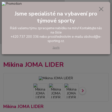
0
ks
tel: +420 737 200 336
CZK
za
0,00 Kč
Pondělí-Pátek: 8 - 17 hodin
Jsme specialisté na vybavení pro
týmové sporty
Menu
Rádi vašemu týmu zpracujeme nabídku na míru! Kontaktujte nás
na čísle
Hledat
+420 737 200 336 nebo prostřednictvím e-mailu obchod@e-
sporting.cz.
Zavřít
Úvod
FOTBAL
Tréninkové oblečení
Mikiny a tepláky
Mikina JOMA
LIDER
Mikina JOMA LIDER
Mikina JOMA LIDER