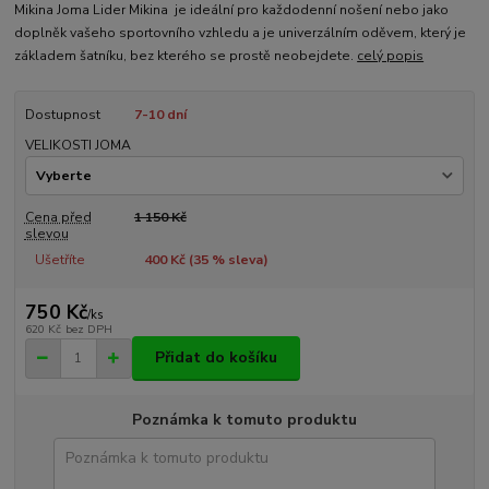
Mikina Joma Lider Mikina je ideální pro každodenní nošení nebo jako
doplněk vašeho sportovního vzhledu a je univerzálním oděvem, který je
základem šatníku, bez kterého se prostě neobejdete.
celý popis
Dostupnost
7-10 dní
VELIKOSTI JOMA
Cena před
1 150 Kč
slevou
Ušetříte
400 Kč (
35
% sleva)
750 Kč
/
ks
620 Kč
bez DPH
Přidat do košíku
Poznámka k tomuto produktu