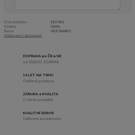
Číslo produktu:
153 001
Výrobce:
JOMA
Barva:
VÍCE BAREV
Hlídat cenu / dostupnost
DOPRAVA po ČR a SR
od 3500 Kč ZDARMA
14 LET NA TRHU
Ověřený prodejce
ZÁRUKA a KVALITA
U všech produktů
KVALITNÍ SERVIS
Odborné poradenství