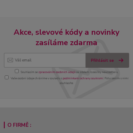
Akce, slevové kódy a novinky
zasíláme zdarma
Přihlásit se
Souhlasím se
zpracováním osobních údajů
za účelem rozesílky newsletteru.
Vaše osobní údaje chráníme v souladu s
podmínkami ochrany soukromí
. Potvrzením s nimi
souhlasíte.
O FIRMĚ :