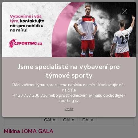
0
ks
tel: +420 737 200 336
CZK
za
0,00 Kč
Pondělí-Pátek: 8 - 17 hodin
Menu
Hledat
Úvod
FOTBAL
Tréninkové oblečení
Mikiny a tepláky
Mikina JOMA
Jsme specialisté na vybavení pro
GALA
týmové sporty
Mikina JOMA GALA
Rádi vašemu týmu zpracujeme nabídku na míru! Kontaktujte nás
na čísle
+420 737 200 336 nebo prostřednictvím e-mailu obchod@e-
sporting.cz.
Zavřít
Mikina JOMA GALA