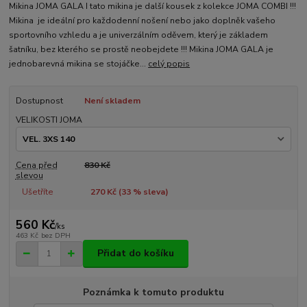
Mikina JOMA GALA I tato mikina je další kousek z kolekce JOMA COMBI !!!
Mikina je ideální pro každodenní nošení nebo jako doplněk vašeho
sportovního vzhledu a je univerzálním oděvem, který je základem
šatníku, bez kterého se prostě neobejdete !!! Mikina JOMA GALA je
jednobarevná mikina se stojáčke...
celý popis
Dostupnost
Není skladem
VELIKOSTI JOMA
Cena před
830 Kč
slevou
Ušetříte
270 Kč (
33
% sleva)
560 Kč
/
ks
463 Kč
bez DPH
Přidat do košíku
Poznámka k tomuto produktu