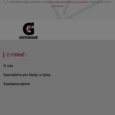
Vaše osobní údaje chráníme v souladu s
podmínkami ochrany soukromí
. Potvrzením s nimi
souhlasíte.
O FIRMĚ :
O nás
Specialista pro kluby a týmy
Spolupracujeme