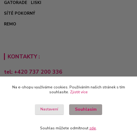
GATORADE
LISKI
SÍTĚ POKORNÝ
REMO
KONTAKTY :
tel: +420 737 200 336
Pondělí-Pátek: 8 - 17 hodin
Na e-shopu využíváme cookies. Používáním našich stránek s tím
obchod@e-sporting.cz
souhlasíte.
Zjistit více
Souhlasím
Nastavení
Souhlas můžete odmítnout
zde
.
Vytvořeno na
Eshop-rychle.cz