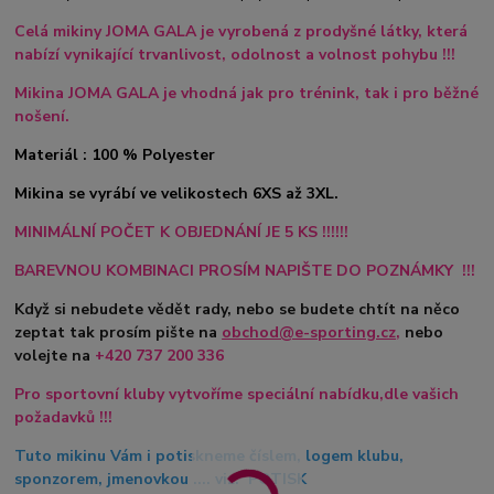
Celá mikiny JOMA GALA je vyrobená z prodyšné látky, která
nabízí vynikající trvanlivost, odolnost a volnost pohybu !!!
Mikina JOMA GALA je vhodná jak pro trénink, tak i pro běžné
nošení.
Materiál : 100 % Polyester
Mikina se vyrábí ve velikostech 6XS až 3XL.
MINIMÁLNÍ POČET K OBJEDNÁNÍ JE 5 KS !!!!!!
BAREVNOU KOMBINACI PROSÍM NAPIŠTE DO POZNÁMKY !!!
Když si nebudete vědět rady, nebo se budete chtít na něco
zeptat tak prosím pište na
obchod@e-sporting.cz
,
nebo
volejte na
+420
737 200 336
Pro sportovní kluby vytvoříme speciální nabídku,dle vašich
požadavků !!!
Tuto mikinu Vám i potiskneme číslem, logem klubu,
sponzorem, jmenovkou .... viz. POTISK