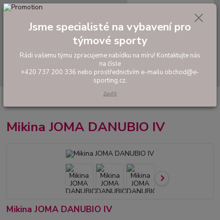
0
ks
tel: +420 737 200 336
CZK
za
0,00 Kč
Pondělí-Pátek: 8 - 17 hodin
Jsme specialisté na vybavení pro
týmové sporty
Menu
Rádi vašemu týmu zpracujeme nabídku na míru! Kontaktujte nás
na čísle
Hledat
+420 737 200 336 nebo prostřednictvím e-mailu obchod@e-
sporting.cz.
Zavřít
Úvod
FOTBAL
Tréninkové oblečení
Mikiny a tepláky
Mikina JOMA
DANUBIO IV
Mikina JOMA DANUBIO IV
Mikina JOMA DANUBIO IV