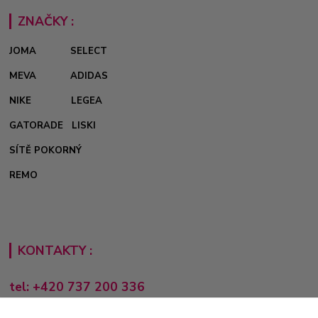
ZNAČKY :
JOMA
SELECT
MEVA
ADIDAS
NIKE
LEGEA
GATORADE
LISKI
SÍTĚ POKORNÝ
REMO
KONTAKTY :
tel: +420 737 200 336
Pondělí-Pátek: 8 - 17 hodin