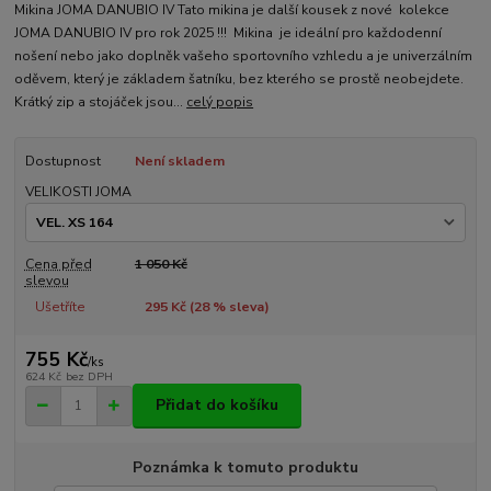
Mikina JOMA DANUBIO IV Tato mikina je další kousek z nové kolekce
JOMA DANUBIO IV pro rok 2025 !!! Mikina je ideální pro každodenní
nošení nebo jako doplněk vašeho sportovního vzhledu a je univerzálním
oděvem, který je základem šatníku, bez kterého se prostě neobejdete.
Krátký zip a stojáček jsou...
celý popis
Dostupnost
Není skladem
VELIKOSTI JOMA
Cena před
1 050 Kč
slevou
Ušetříte
295 Kč (
28
% sleva)
755 Kč
/
ks
624 Kč
bez DPH
Přidat do košíku
Poznámka k tomuto produktu