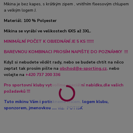
Mikina je bez kapes, s krátkým zipem , vnitřním fleesovým chlupem
a velkým logem J.
Materiál: 100 % Polyester
Mikina se vyrábí ve velikostech 6XS až 3XL.
MINIMÁLNÍ POČET K OBJEDNÁNÍ JE 5 KS !!!!!!
BAREVNOU KOMBINACI PROSÍM NAPIŠTE DO POZNÁMKY !!!
Když si nebudete vědět rady, nebo se budete chtít na něco
zeptat tak prosím pište na
obchod@e-sporting.cz
,
nebo
volejte na
+420
737 200 336
Pro sportovní kluby vytvoříme speciální nabídku,dle vašich
požadavků !!!
Tuto mikinu Vám i potiskneme číslem, logem klubu,
sponzorem, jmenovkou .... viz. POTISK