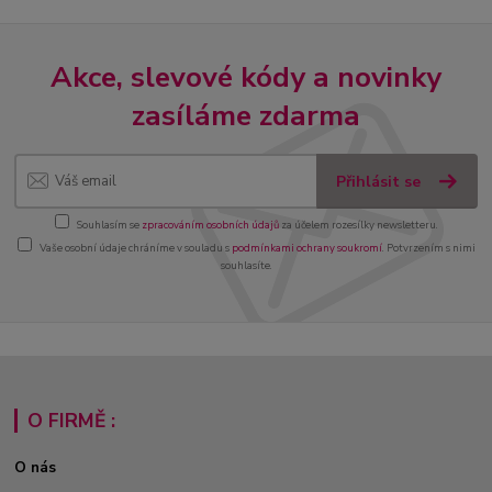
Akce, slevové kódy a novinky
zasíláme zdarma
Přihlásit se
Souhlasím se
zpracováním osobních údajů
za účelem rozesílky newsletteru.
Vaše osobní údaje chráníme v souladu s
podmínkami ochrany soukromí
. Potvrzením s nimi
souhlasíte.
O FIRMĚ :
O nás