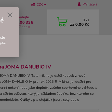
Přihlášení
CZK
 si rady? Zavolejte.
vé
0
ks
 +420 737 200 336
za
0,00 Kč
í-Pátek: 8 - 17 hodin
sle
.cz.
UBIO IV
ina JOMA DANUBIO IV
 JOMA DANUBIO IV Tato mikina je další kousek z nové
e JOMA DANUBIO IV pro rok 2025 !!! Mikina je ideální pro
enní nošení nebo jako doplněk vašeho sportovního vzhledu a
verzálním oděvem, který je základem šatníku, bez kterého se
neobejdete. Krátký zip a stojáček jsou...
celý popis