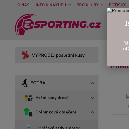
O NÁS
INFO K NÁKUPU
PRO KLUBY
POTISKY
J
Rá
+42
Úvod
VÝPRODEJ poslední kusy
Mik
FOTBAL
Akční sady dresů
Tréninkové oblečení
Hráčské sady a dresy