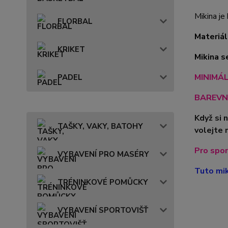
Mikina je
FLORBAL
Materiál
KRIKET
Mikina s
MINIMÁLN
PADEL
BAREVN
Když si 
TAŠKY, VAKY, BATOHY
volejte 
Pro spor
VYBAVENÍ PRO MASÉRY
Tuto mik
TRÉNINKOVÉ POMŮCKY
VYBAVENÍ SPORTOVIŠŤ