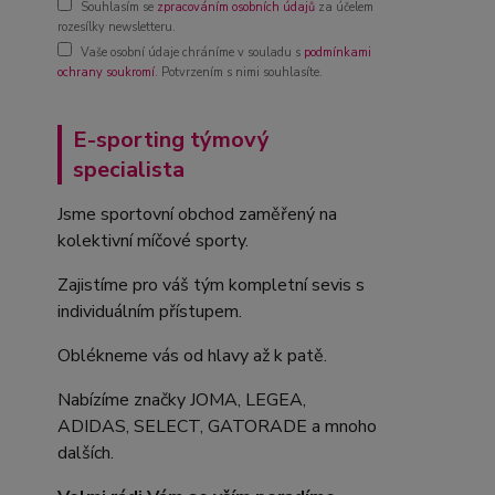
Souhlasím se
zpracováním osobních údajů
za účelem
rozesílky newsletteru.
Vaše osobní údaje chráníme v souladu s
podmínkami
ochrany soukromí
. Potvrzením s nimi souhlasíte.
E-sporting týmový
specialista
Jsme sportovní obchod zaměřený na
kolektivní míčové sporty.
Zajistíme pro váš tým kompletní sevis s
individuálním přístupem.
Oblékneme vás od hlavy až k patě.
Nabízíme značky JOMA, LEGEA,
ADIDAS, SELECT, GATORADE a mnoho
dalších.