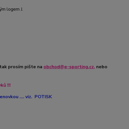
kým logem J.
 tak prosím pište na
obchod@e-sporting.cz
,
nebo
ů !!!
novkou .... viz. POTISK