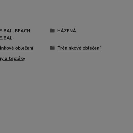
EJBAL, BEACH
HÁZENÁ
EJBAL
inkové oblečení
Tréninkové oblečení
ny a tepláky