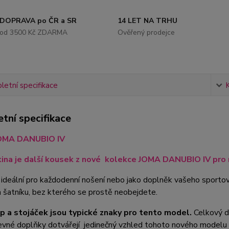
DOPRAVA po ČR a SR
14 LET NA TRHU
od 3500 Kč ZDARMA
Ověřený prodejce
etní specifikace
tní specifikace
JOMA DANUBIO IV
ina je další kousek z nové kolekce JOMA DANUBIO IV pro r
 ideální pro každodenní nošení nebo jako doplněk vašeho sportov
šatníku, bez kterého se prostě neobejdete.
ip a stojáček jsou typické znaky pro tento model.
Celkový de
evné doplňky dotvářejí jedinečný vzhled tohoto nového modelu