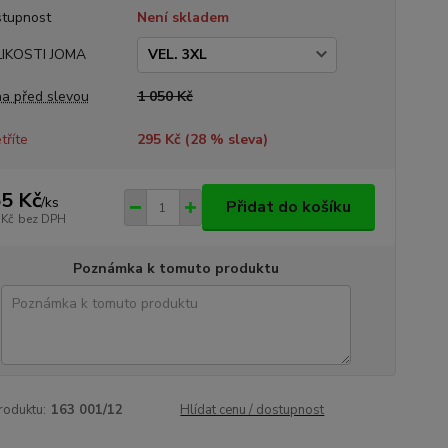
tupnost
Není skladem
LIKOSTI JOMA
a před slevou
1 050 Kč
tříte
295 Kč (
28
% sleva)
5 Kč
/
ks
Přidat do košíku
 Kč
bez DPH
Poznámka k tomuto produktu
roduktu:
163 001/12
Hlídat cenu / dostupnost