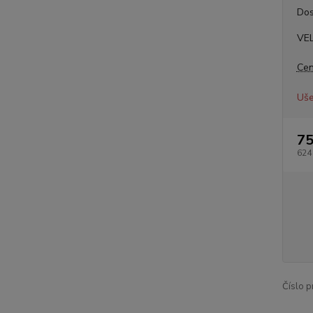
Dos
VE
Cen
Uše
75
624
Číslo p