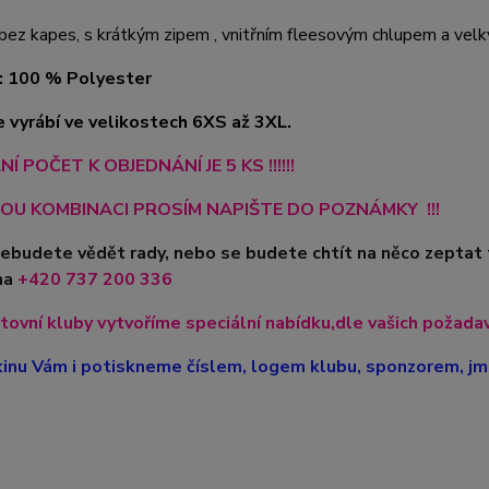
 bez kapes, s krátkým zipem , vnitřním fleesovým chlupem a vel
: 100 % Polyester
e vyrábí ve velikostech 6XS až 3XL.
Í POČET K OBJEDNÁNÍ JE 5 KS !!!!!!
OU KOMBINACI PROSÍM NAPIŠTE DO POZNÁMKY !!!
nebudete vědět rady, nebo se budete chtít na něco zeptat
na
+420
737 200 336
tovní kluby vytvoříme speciální nabídku,dle vašich požadavk
inu Vám i potiskneme číslem, logem klubu, sponzorem, jme