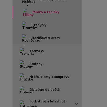
Mikiny a tepláky
Trenýrky
Rozlišovací dresy
Trenýrky
Stulpny
Hráčské sety a soupravy
Oblečení do deště
Fotbalové a futsalové
míče