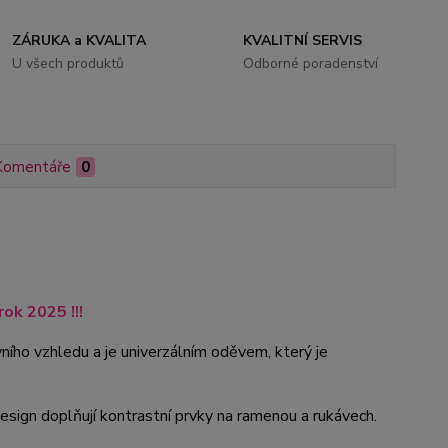
ZÁRUKA a KVALITA
KVALITNÍ SERVIS
U všech produktů
Odborné poradenství
Komentáře
0
ok 2025 !!!
ního vzhledu a je univerzálním oděvem, který je
sign doplňují kontrastní prvky
na ramenou a rukávech.