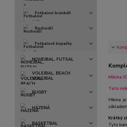
Fotbaloví brankáři
Rozhodčí
Fotbalové kopačky
Kompl
NOHEJBAL, FUTSAL
Komple
VOLEJBAL, BEACH
Mikina 
VOLEJBAL
Tato mik
RUGBY
Mikina je
základem 
HÁZENÁ
Krátký z
BASKETBAL
Tyto bar