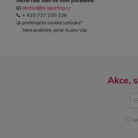
Velmi rádi Vám se vším poradíme.
📧
obchod@e-sporting.cz
📞 + 420 737 200 336
🤝 preferujete osobní schůzku?
Není problém, jsme tu pro Vás
Akce, 
Vaš