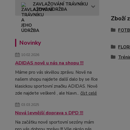
ZAVLAŽOVÁNÍ TRÁVNÍKU
A JEHO ÚDRŽBA
Zboží 
FOTB
Novinky
FLOR
10.02.2026
Tréni
ADIDAS nově u nás na shopu !!!
Máme pro vás skvělou zprávu. Nově na
našem shopu najdete další dalo by se říce
klasickou sportovní značku ADIDAS. Nově
zde najdete veškeré , ale hlavn...
číst celé
03.03.2025
Nová levnější doprava s DPD !!!
Na začátku nové sportovní sezóny mám
pro vás dobrou zprávu !!! Vše okolo nás