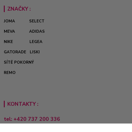
ZNAČKY :
JOMA
SELECT
MEVA
ADIDAS
NIKE
LEGEA
GATORADE
LISKI
SÍTĚ POKORNÝ
REMO
KONTAKTY :
tel: +420 737 200 336
Pondělí-Pátek: 8 - 17 hodin