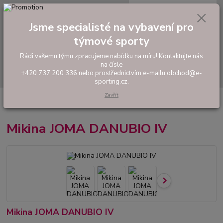
0
ks
tel: +420 737 200 336
CZK
za
0,00 Kč
Pondělí-Pátek: 8 - 17 hodin
Jsme specialisté na vybavení pro
týmové sporty
Menu
Rádi vašemu týmu zpracujeme nabídku na míru! Kontaktujte nás
na čísle
Hledat
+420 737 200 336 nebo prostřednictvím e-mailu obchod@e-
sporting.cz.
Zavřít
Úvod
FOTBAL
Tréninkové oblečení
Mikiny a tepláky
Mikina JOMA
DANUBIO IV
Mikina JOMA DANUBIO IV
Mikina JOMA DANUBIO IV