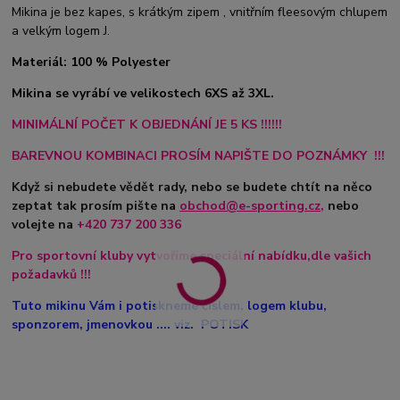
Mikina je bez kapes, s krátkým zipem , vnitřním fleesovým chlupem
a velkým logem J.
Materiál: 100 % Polyester
Mikina se vyrábí ve velikostech 6XS až 3XL.
MINIMÁLNÍ POČET K OBJEDNÁNÍ JE 5 KS !!!!!!
BAREVNOU KOMBINACI PROSÍM NAPIŠTE DO POZNÁMKY !!!
Když si nebudete vědět rady, nebo se budete chtít na něco
zeptat tak prosím pište na
obchod@e-sporting.cz
,
nebo
volejte na
+420
737 200 336
Pro sportovní kluby vytvoříme speciální nabídku,dle vašich
požadavků !!!
Tuto mikinu Vám i potiskneme číslem, logem klubu,
sponzorem, jmenovkou .... viz. POTISK