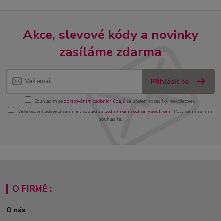
Akce, slevové kódy a novinky
zasíláme zdarma
Přihlásit se
Souhlasím se
zpracováním osobních údajů
za účelem rozesílky newsletteru.
Vaše osobní údaje chráníme v souladu s
podmínkami ochrany soukromí
. Potvrzením s nimi
souhlasíte.
O FIRMĚ :
O nás