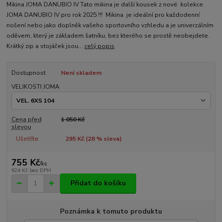
Mikina JOMA DANUBIO IV Tato mikina je další kousek z nové kolekce
JOMA DANUBIO IV pro rok 2025 !!! Mikina je ideální pro každodenní
nošení nebo jako doplněk vašeho sportovního vzhledu a je univerzálním
oděvem, který je základem šatníku, bez kterého se prostě neobejdete.
Krátký zip a stojáček jsou...
celý popis
Dostupnost
Není skladem
VELIKOSTI JOMA
Cena před
1 050 Kč
slevou
Ušetříte
295 Kč (
28
% sleva)
755 Kč
/
ks
624 Kč
bez DPH
Přidat do košíku
Poznámka k tomuto produktu