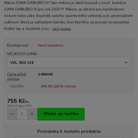
Mikina JOMA DANUBIO IV Tato mikina je další kousek z nové kolekce
JOMA DANUBIO IV pro rok 2025 !!! Mikina je ideální pro každodenní
nošení nebo jako doplněk vašeho sportovního vzhledu a je univerzálním
oděvem, který je základem šatníku, bez kterého se prostě neobejdete.
Krátký zip a stojáček jsou...
celý popis
Dostupnost
Není skladem
VELIKOSTI JOMA
Cena před
1 050 Kč
slevou
Ušetříte
295 Kč (
28
% sleva)
755 Kč
/
ks
624 Kč
bez DPH
Přidat do košíku
Poznámka k tomuto produktu