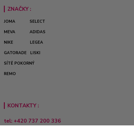
ZNAČKY :
JOMA
SELECT
MEVA
ADIDAS
NIKE
LEGEA
GATORADE
LISKI
SÍTĚ POKORNÝ
REMO
KONTAKTY :
tel: +420 737 200 336
Pondělí-Pátek: 8 - 17 hodin