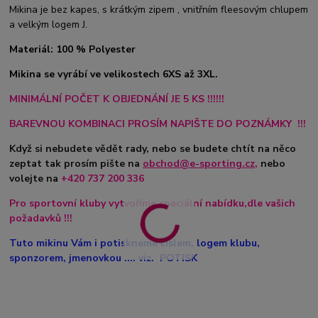
Mikina je bez kapes, s krátkým zipem , vnitřním fleesovým chlupem
a velkým logem J.
Materiál: 100 % Polyester
Mikina se vyrábí ve velikostech 6XS až 3XL.
MINIMÁLNÍ POČET K OBJEDNÁNÍ JE 5 KS !!!!!!
BAREVNOU KOMBINACI PROSÍM NAPIŠTE DO POZNÁMKY !!!
Když si nebudete vědět rady, nebo se budete chtít na něco
zeptat tak prosím pište na
obchod@e-sporting.cz
,
nebo
volejte na
+420
737 200 336
Pro sportovní kluby vytvoříme speciální nabídku,dle vašich
požadavků !!!
Tuto mikinu Vám i potiskneme číslem, logem klubu,
sponzorem, jmenovkou .... viz. POTISK