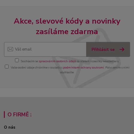
Akce, slevové kódy a novinky
zasíláme zdarma
Přihlásit se
Souhlasím se
zpracováním osobních údajů
za účelem rozesílky newsletteru.
Vaše osobní údaje chráníme v souladu s
podmínkami ochrany soukromí
. Potvrzením s nimi
souhlasíte.
O FIRMĚ :
O nás