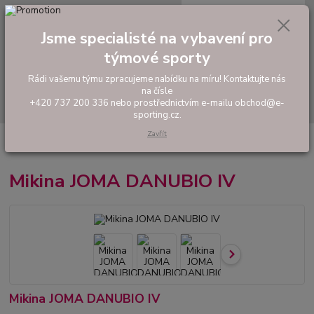
0
ks
tel: +420 737 200 336
CZK
za
0,00 Kč
Pondělí-Pátek: 8 - 17 hodin
Jsme specialisté na vybavení pro
týmové sporty
Menu
Rádi vašemu týmu zpracujeme nabídku na míru! Kontaktujte nás
na čísle
Hledat
+420 737 200 336 nebo prostřednictvím e-mailu obchod@e-
sporting.cz.
Zavřít
Úvod
FOTBAL
Tréninkové oblečení
Mikiny a tepláky
Mikina JOMA
DANUBIO IV
Mikina JOMA DANUBIO IV
Mikina JOMA DANUBIO IV