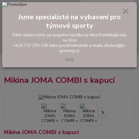
0
ks
tel: +420 737 200 336
CZK
za
0,00 Kč
Pondělí-Pátek: 8 - 17 hodin
Jsme specialisté na vybavení pro
týmové sporty
Menu
Rádi vašemu týmu zpracujeme nabídku na míru! Kontaktujte nás
na čísle
Hledat
+420 737 200 336 nebo prostřednictvím e-mailu obchod@e-
sporting.cz.
Zavřít
Úvod
FOTBAL
Tréninkové oblečení
Mikiny a tepláky
Mikina JOMA
COMBI s kapucí
Mikina JOMA COMBI s kapucí
Mikina JOMA COMBI s kapucí