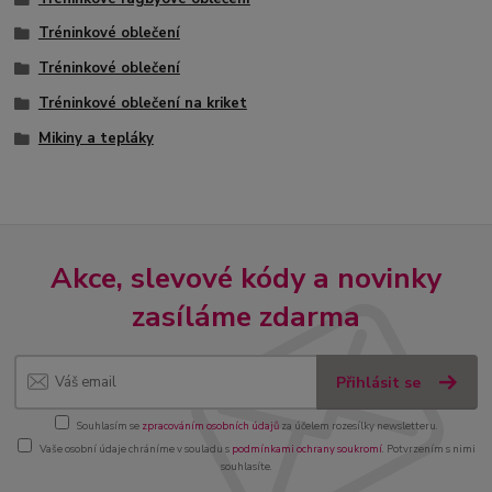
Tréninkové oblečení
Tréninkové oblečení
Tréninkové oblečení na kriket
Mikiny a tepláky
Akce, slevové kódy a novinky
zasíláme zdarma
Přihlásit se
Souhlasím se
zpracováním osobních údajů
za účelem rozesílky newsletteru.
Vaše osobní údaje chráníme v souladu s
podmínkami ochrany soukromí
. Potvrzením s nimi
souhlasíte.