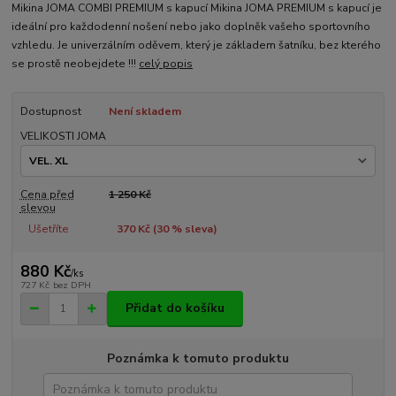
Mikina JOMA COMBI PREMIUM s kapucí Mikina JOMA PREMIUM s kapucí je
ideální pro každodenní nošení nebo jako doplněk vašeho sportovního
vzhledu. Je univerzálním oděvem, který je základem šatníku, bez kterého
se prostě neobejdete !!!
celý popis
Dostupnost
Není skladem
VELIKOSTI JOMA
Cena před
1 250 Kč
slevou
Ušetříte
370 Kč (
30
% sleva)
880 Kč
/
ks
727 Kč
bez DPH
Přidat do košíku
Poznámka k tomuto produktu