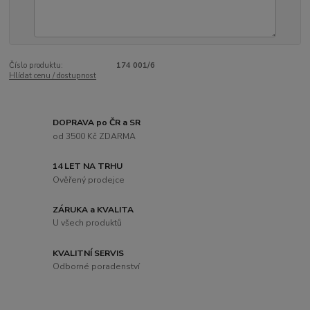
Číslo produktu:
174 001/6
Hlídat cenu / dostupnost
DOPRAVA po ČR a SR
od 3500 Kč ZDARMA
14 LET NA TRHU
Ověřený prodejce
ZÁRUKA a KVALITA
U všech produktů
KVALITNÍ SERVIS
Odborné poradenství