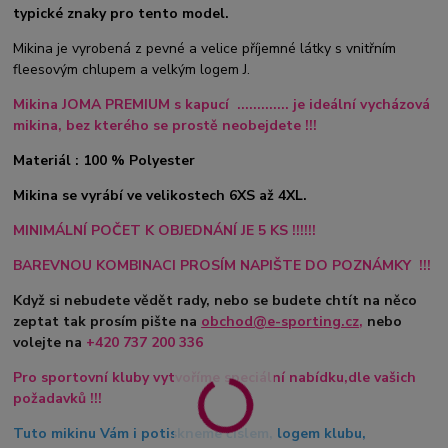
typické znaky pro tento model.
Mikina je vyrobená z pevné a velice příjemné látky s vnitřním
fleesovým chlupem a velkým logem J.
Mikina JOMA PREMIUM s kapucí ............. je ideální vycházová
mikina,
bez kterého se prostě neobejdete !!!
Materiál : 100 % Polyester
Mikina se vyrábí ve velikostech 6XS až 4XL.
MINIMÁLNÍ POČET K OBJEDNÁNÍ JE 5 KS !!!!!!
BAREVNOU KOMBINACI PROSÍM NAPIŠTE DO POZNÁMKY !!!
Když si nebudete vědět rady, nebo se budete chtít na něco
zeptat tak prosím pište na
obchod@e-sporting.cz
,
nebo
volejte na
+420
737 200 336
Pro sportovní kluby vytvoříme speciální nabídku,dle vašich
požadavků !!!
Tuto mikinu Vám i potiskneme číslem, logem klubu,