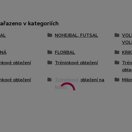
zařazeno v kategoriích
AL
NOHEJBAL, FUTSAL
VOL
VOL
ENÁ
FLORBAL
KRI
nkové oblečení
Tréninkové oblečení
Trén
oble
nkové oblečení
Tréninkové oblečení na
Miki
kriket