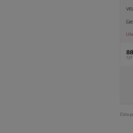
VE
Cen
Uše
88
727
Číslo p