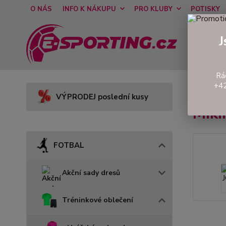
O NÁS
INFO K NÁKUPU
PRO KLUBY
POTISKY
J
Rá
+42
Úvod
VÝPRODEJ poslední kusy
Miki
FOTBAL
Akční sady dresů
Tréninkové oblečení