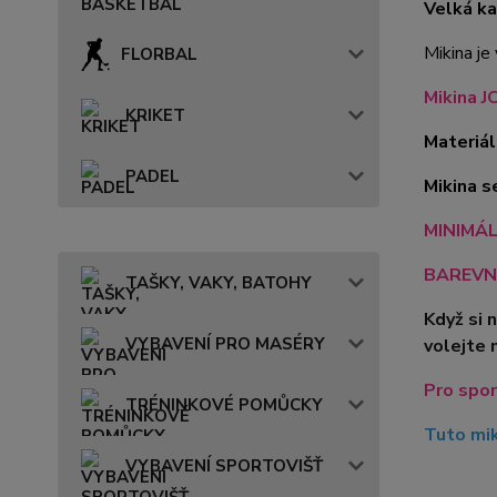
Velká ka
Mikina je
FLORBAL
Mikina JO
KRIKET
Materiál
PADEL
Mikina s
MINIMÁLN
BAREVN
TAŠKY, VAKY, BATOHY
Když si 
VYBAVENÍ PRO MASÉRY
volejte 
Pro spor
TRÉNINKOVÉ POMŮCKY
Tuto mik
VYBAVENÍ SPORTOVIŠŤ