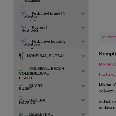
míče
Fotbaloví brankáři
Rozhodčí
Kompl
Fotbalové kopačky
Komple
NOHEJBAL, FUTSAL
Mikina 
VOLEJBAL, BEACH
VOLEJBAL
I tato v
Mikina 
RUGBY
oděvem, 
HÁZENÁ
Jednobar
dodává m
BASKETBAL