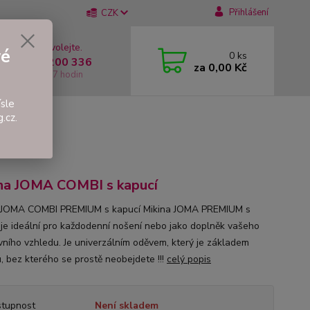
Přihlášení
CZK
 si rady? Zavolejte.
vé
0
ks
 +420 737 200 336
za
0,00 Kč
í-Pátek: 8 - 17 hodin
sle
.cz.
I s kapucí
na JOMA COMBI s kapucí
 JOMA COMBI PREMIUM s kapucí Mikina JOMA PREMIUM s
 je ideální pro každodenní nošení nebo jako doplněk vašeho
vního vzhledu. Je univerzálním oděvem, který je základem
u, bez kterého se prostě neobejdete !!!
celý popis
tupnost
Není skladem