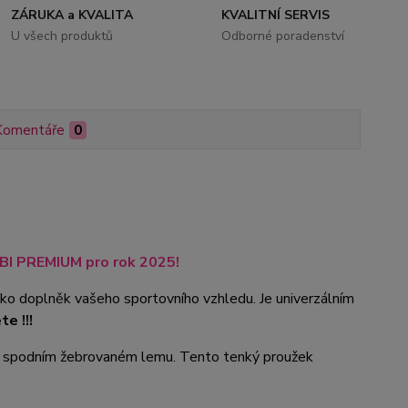
ZÁRUKA a KVALITA
KVALITNÍ SERVIS
U všech produktů
Odborné poradenství
Komentáře
0
MBI PREMIUM pro rok 2025!
jako doplněk vašeho sportovního vzhledu. Je univerzálním
e !!!
 a spodním žebrovaném lemu. Tento tenký proužek