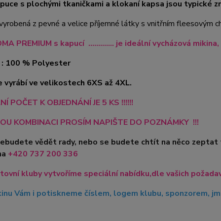
puce s plochými tkaničkami a klokaní kapsa jsou typické z
 vyrobená z pevné a velice příjemné látky s vnitřním fleesovým 
MA PREMIUM s kapucí ............. je ideální vycházová mikina,
 : 100 % Polyester
e vyrábí ve velikostech 6XS až 4XL.
Í POČET K OBJEDNÁNÍ JE 5 KS !!!!!!
OU KOMBINACI PROSÍM NAPIŠTE DO POZNÁMKY !!!
nebudete vědět rady, nebo se budete chtít na něco zeptat
na
+420
737 200 336
tovní kluby vytvoříme speciální nabídku,dle vašich požadavk
inu Vám i potiskneme číslem, logem klubu, sponzorem, jme