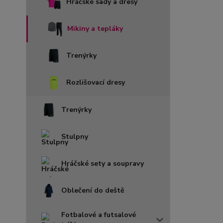
Hráčské sady a dresy
Mikiny a tepláky
Trenýrky
Rozlišovací dresy
Trenýrky
Stulpny
Hráčské sety a soupravy
Oblečení do deště
Fotbalové a futsalové