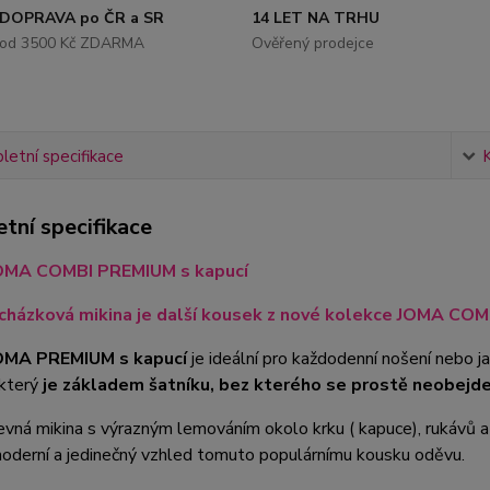
DOPRAVA po ČR a SR
14 LET NA TRHU
od 3500 Kč ZDARMA
Ověřený prodejce
etní specifikace
tní specifikace
JOMA COMBI PREMIUM s kapucí
ycházková mikina je další kousek z nové kolekce JOMA CO
JOMA PREMIUM s kapucí
je ideální pro každodenní nošení nebo 
který
je základem šatníku, bez kterého se prostě neobejdet
evná mikina s výrazným lemováním okolo krku ( kapuce), rukávů
oderní a jedinečný vzhled tomuto populárnímu kousku oděvu.