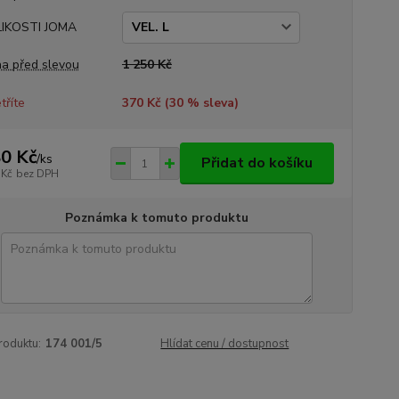
LIKOSTI JOMA
a před slevou
1 250 Kč
tříte
370 Kč (
30
% sleva)
0 Kč
/
ks
Přidat do košíku
 Kč
bez DPH
Poznámka k tomuto produktu
roduktu:
174 001/5
Hlídat cenu / dostupnost