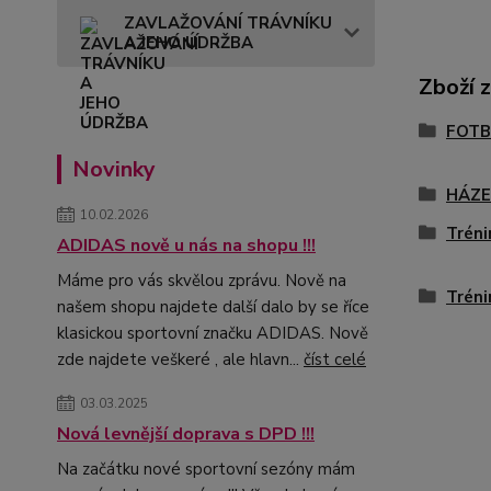
ZAVLAŽOVÁNÍ TRÁVNÍKU
A JEHO ÚDRŽBA
Zboží 
FOTB
Novinky
HÁZ
10.02.2026
Tréni
ADIDAS nově u nás na shopu !!!
Máme pro vás skvělou zprávu. Nově na
Tréni
našem shopu najdete další dalo by se říce
klasickou sportovní značku ADIDAS. Nově
zde najdete veškeré , ale hlavn...
číst celé
03.03.2025
Nová levnější doprava s DPD !!!
Na začátku nové sportovní sezóny mám