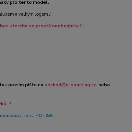
naky pro tento model.
chlupem a velkým logem J.
bez kterého se prostě neobejdete !!!
 tak prosím pište na
obchod@e-sporting.cz
,
nebo
ů !!!
novkou .... viz. POTISK