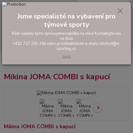
0
ks
tel: +420 737 200 336
CZK
za
0,00 Kč
Pondělí-Pátek: 8 - 17 hodin
Jsme specialisté na vybavení pro
týmové sporty
Menu
Rádi vašemu týmu zpracujeme nabídku na míru! Kontaktujte nás
na čísle
Hledat
+420 737 200 336 nebo prostřednictvím e-mailu obchod@e-
sporting.cz.
Zavřít
Úvod
FOTBAL
Tréninkové oblečení
Mikiny a tepláky
Mikina JOMA
COMBI s kapucí
Mikina JOMA COMBI s kapucí
Mikina JOMA COMBI s kapucí