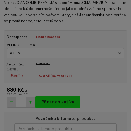
Mikina JOMA COMBI PREMIUM s kapucí Mikina JOMA PREMIUM s kapucí je
ideální pro každodenní nošení nebo jako doplněk vašeho sportovního
vzhledu. Je univerzálním oděvem, který je základem šatníku, bez kterého
se prostě neobejdete !!!
celý popis
Dostupnost
Není skladem
VELIKOSTI JOMA
Cena před
1 250 Kč
slevou
Ušetříte
370 Kč (
30
% sleva)
880 Kč
/
ks
727 Kč
bez DPH
Přidat do košíku
Poznámka k tomuto produktu