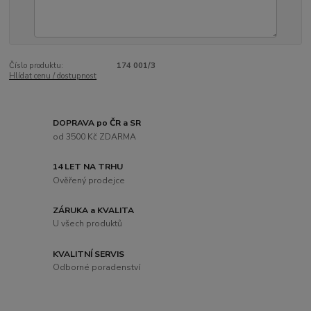
Číslo produktu:
174 001/3
Hlídat cenu / dostupnost
DOPRAVA po ČR a SR
od 3500 Kč ZDARMA
14 LET NA TRHU
Ověřený prodejce
ZÁRUKA a KVALITA
U všech produktů
KVALITNÍ SERVIS
Odborné poradenství