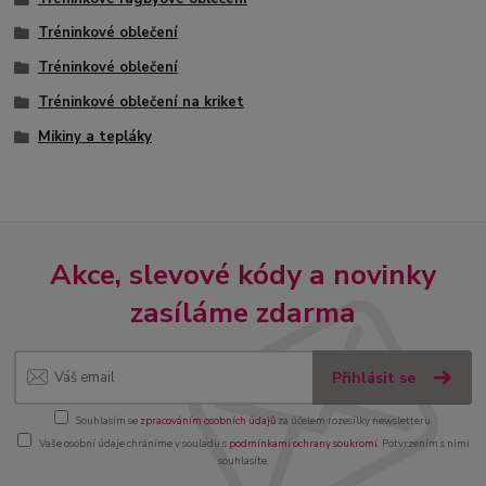
Tréninkové oblečení
Tréninkové oblečení
Tréninkové oblečení na kriket
Mikiny a tepláky
Akce, slevové kódy a novinky
zasíláme zdarma
Přihlásit se
Souhlasím se
zpracováním osobních údajů
za účelem rozesílky newsletteru.
Vaše osobní údaje chráníme v souladu s
podmínkami ochrany soukromí
. Potvrzením s nimi
souhlasíte.