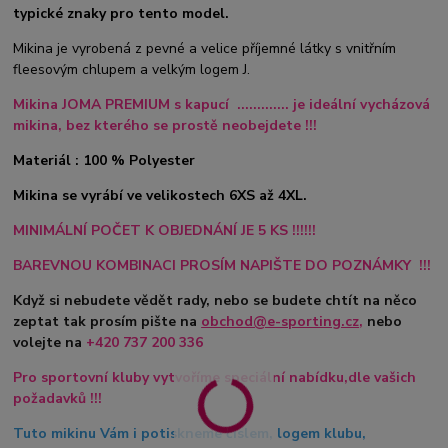
typické znaky pro tento model.
Mikina je vyrobená z pevné a velice příjemné látky s vnitřním
fleesovým chlupem a velkým logem J.
Mikina JOMA PREMIUM s kapucí ............. je ideální vycházová
mikina,
bez kterého se prostě neobejdete !!!
Materiál : 100 % Polyester
Mikina se vyrábí ve velikostech 6XS až 4XL.
MINIMÁLNÍ POČET K OBJEDNÁNÍ JE 5 KS !!!!!!
BAREVNOU KOMBINACI PROSÍM NAPIŠTE DO POZNÁMKY !!!
Když si nebudete vědět rady, nebo se budete chtít na něco
zeptat tak prosím pište na
obchod@e-sporting.cz
,
nebo
volejte na
+420
737 200 336
Pro sportovní kluby vytvoříme speciální nabídku,dle vašich
požadavků !!!
Tuto mikinu Vám i potiskneme číslem, logem klubu,