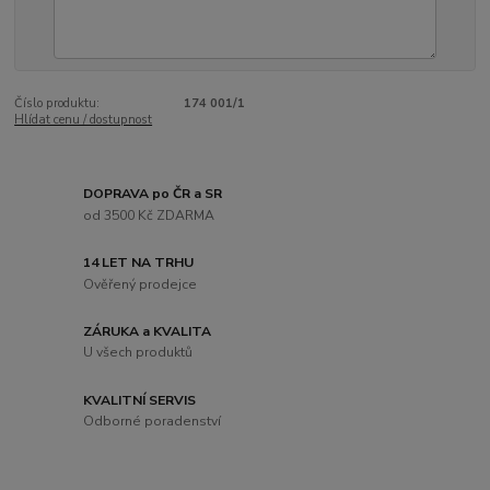
Číslo produktu:
174 001/1
Hlídat cenu / dostupnost
DOPRAVA po ČR a SR
od 3500 Kč ZDARMA
14 LET NA TRHU
Ověřený prodejce
ZÁRUKA a KVALITA
U všech produktů
KVALITNÍ SERVIS
Odborné poradenství