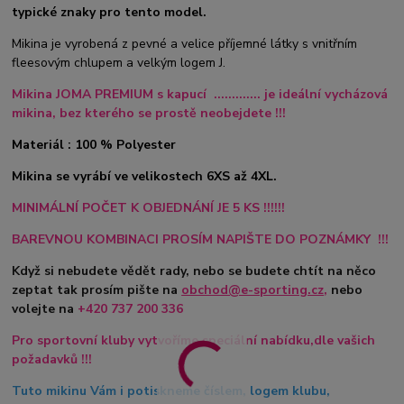
typické znaky pro tento model.
Mikina je vyrobená z pevné a velice příjemné látky s vnitřním
fleesovým chlupem a velkým logem J.
Mikina JOMA PREMIUM s kapucí ............. je ideální vycházová
mikina,
bez kterého se prostě neobejdete !!!
Materiál : 100 % Polyester
Mikina se vyrábí ve velikostech 6XS až 4XL.
MINIMÁLNÍ POČET K OBJEDNÁNÍ JE 5 KS !!!!!!
BAREVNOU KOMBINACI PROSÍM NAPIŠTE DO POZNÁMKY !!!
Když si nebudete vědět rady, nebo se budete chtít na něco
zeptat tak prosím pište na
obchod@e-sporting.cz
,
nebo
volejte na
+420
737 200 336
Pro sportovní kluby vytvoříme speciální nabídku,dle vašich
požadavků !!!
Tuto mikinu Vám i potiskneme číslem, logem klubu,