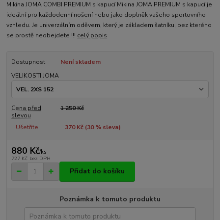
Mikina JOMA COMBI PREMIUM s kapucí Mikina JOMA PREMIUM s kapucí je
ideální pro každodenní nošení nebo jako doplněk vašeho sportovního
vzhledu. Je univerzálním oděvem, který je základem šatníku, bez kterého
se prostě neobejdete !!!
celý popis
Dostupnost
Není skladem
VELIKOSTI JOMA
Cena před
1 250 Kč
slevou
Ušetříte
370 Kč (
30
% sleva)
880 Kč
/
ks
727 Kč
bez DPH
Přidat do košíku
Poznámka k tomuto produktu