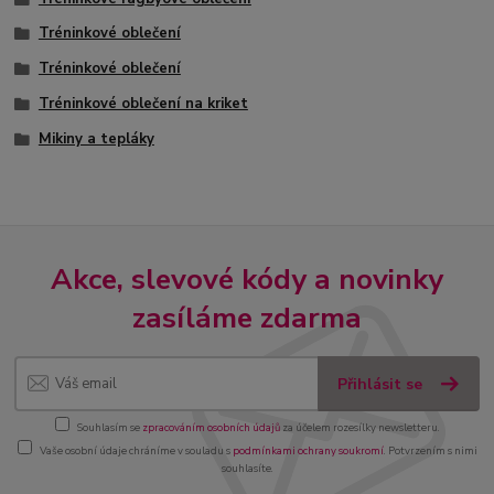
Tréninkové oblečení
Tréninkové oblečení
Tréninkové oblečení na kriket
Mikiny a tepláky
Akce, slevové kódy a novinky
zasíláme zdarma
Přihlásit se
Souhlasím se
zpracováním osobních údajů
za účelem rozesílky newsletteru.
Vaše osobní údaje chráníme v souladu s
podmínkami ochrany soukromí
. Potvrzením s nimi
souhlasíte.