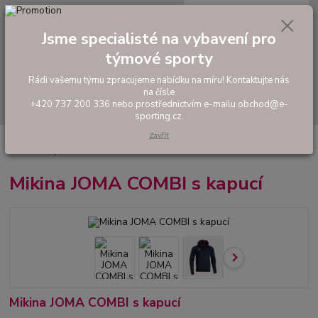
0
ks
tel: +420 737 200 336
CZK
za
0,00 Kč
Pondělí-Pátek: 8 - 17 hodin
Jsme specialisté na vybavení pro
týmové sporty
Menu
Rádi vašemu týmu zpracujeme nabídku na míru! Kontaktujte nás
na čísle
Hledat
+420 737 200 336 nebo prostřednictvím e-mailu obchod@e-
sporting.cz.
Zavřít
Úvod
FOTBAL
Tréninkové oblečení
Mikiny a tepláky
Mikina JOMA
COMBI s kapucí
Mikina JOMA COMBI s kapucí
Mikina JOMA COMBI s kapucí