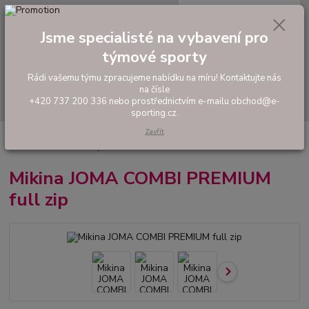
0
ks
tel: +420 737 200 336
CZK
za
0,00 Kč
Pondělí-Pátek: 8 - 17 hodin
Jsme specialisté na vybavení pro
týmové sporty
Menu
Rádi vašemu týmu zpracujeme nabídku na míru! Kontaktujte nás
na čísle
Hledat
+420 737 200 336 nebo prostřednictvím e-mailu obchod@e-
sporting.cz.
Zavřít
Úvod
FOTBAL
Tréninkové oblečení
Mikiny a tepláky
Mikina JOMA
COMBI PREMIUM full zip
Mikina JOMA COMBI PREMIUM
full zip