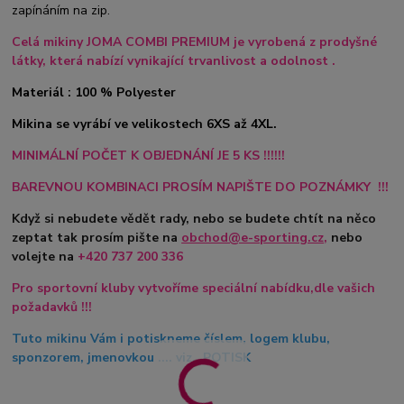
zapínáním na zip.
Celá mikiny JOMA COMBI PREMIUM je vyrobená z prodyšné
látky, která nabízí vynikající trvanlivost a odolnost .
Materiál : 100 % Polyester
Mikina se vyrábí ve velikostech 6XS až 4XL.
MINIMÁLNÍ POČET K OBJEDNÁNÍ JE 5 KS !!!!!!
BAREVNOU KOMBINACI PROSÍM NAPIŠTE DO POZNÁMKY !!!
Když si nebudete vědět rady, nebo se budete chtít na něco
zeptat tak prosím pište na
obchod@e-sporting.cz
,
nebo
volejte na
+420
737 200 336
Pro sportovní kluby vytvoříme speciální nabídku,dle vašich
požadavků !!!
Tuto mikinu Vám i potiskneme číslem, logem klubu,
sponzorem, jmenovkou .... viz. POTISK