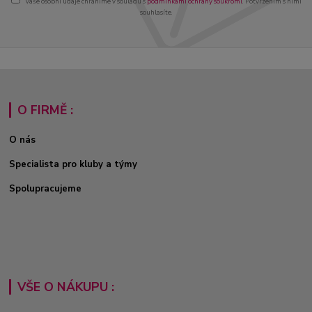
Vaše osobní údaje chráníme v souladu s
podmínkami ochrany soukromí
. Potvrzením s nimi
souhlasíte.
O FIRMĚ :
O nás
Specialista pro kluby a týmy
Spolupracujeme
VŠE O NÁKUPU :