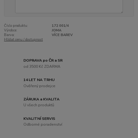
Číslo produktu:
172 001/4
Výrobce:
JOMA
Barva:
VÍCE BAREV
Hlídat cenu / dostupnost
DOPRAVA po ČR a SR
od 3500 Kč ZDARMA
14 LET NA TRHU
Ověřený prodejce
ZÁRUKA a KVALITA
U všech produktů
KVALITNÍ SERVIS
Odborné poradenství