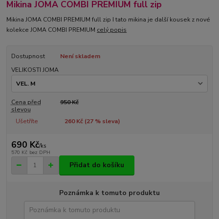
Mikina JOMA COMBI PREMIUM full zip
Mikina JOMA COMBI PREMIUM full zip I tato mikina je další kousek z nové
kolekce JOMA COMBI PREMIUM
celý popis
Dostupnost
Není skladem
VELIKOSTI JOMA
Cena před
950 Kč
slevou
Ušetříte
260 Kč (
27
% sleva)
690 Kč
/
ks
570 Kč
bez DPH
Přidat do košíku
Poznámka k tomuto produktu